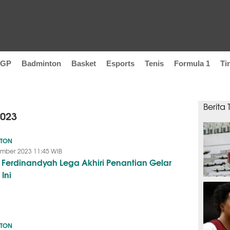
oGP
Badminton
Basket
Esports
Tenis
Formula 1
Ti
Berita
2023
NTON
mber 2023 11:45 WIB
 Ferdinandyah Lega Akhiri Penantian Gelar
Ini
SEPAK B
NTON