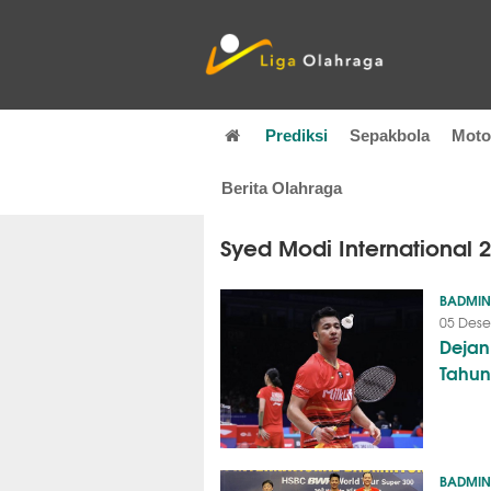
Prediksi
Sepakbola
Mot
Berita Olahraga
Syed Modi International 
BADMI
05 Dese
Dejan
Tahun 
BADMI