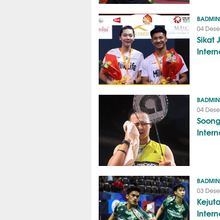
BADMI
04 Dese
Sikat
Intern
BADMI
04 Dese
Soong
Inter
BADMI
03 Dese
Kejut
Intern