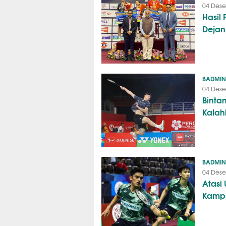
04 Dese
Hasil 
Dejan
BADMI
04 Dese
Binta
Kalah
BADMI
04 Dese
Atasi
Kampi