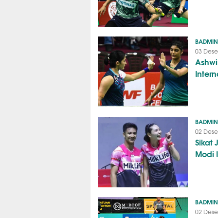
BADMI
03 Dese
Ashwin
Intern
BADMI
02 Dese
Sikat
Modi 
BADMI
02 Dese