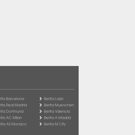
rita Barcelona
Berita Lazio
rita Real Madrid
Berita Muenchen
rita Dortmund
Berita Valencia
rita AC Milan
Berita A Madrid
rita AS Monaco
Berita M City