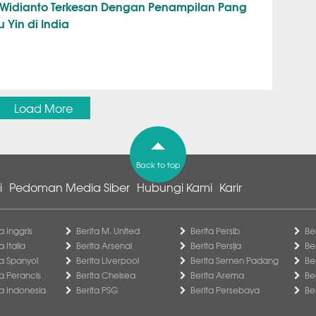
Widianto Terkesan Dengan Penampilan Pang
 Yin di India
Load More
Back to top
i
Pedoman Media Siber
Hubungi Kami
Karir
a Inggris
Berita M. United
Berita Persib
Be
a Italia
Berita Arsenal
Berita Persija
Be
ga Spanyol
Berita Liverpool
Berita Semen Padang
Be
ga Perancis
Berita Chelsea
Berita Arema
Be
ga Indonesia
Berita PSG
Berita Persebaya
Be