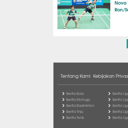
Nova 
Ron/Su
Tentang Kami
Kebijakan Privas
Berita Bola
Berita Lig
Berita Motogp
Berita Lig
Berita Badminton
Berita Li
Berita Tinju
Berita Li
Berita Tenis
Berita Li