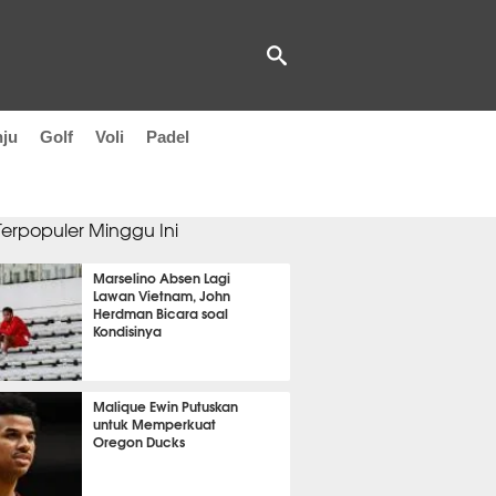
nju
Golf
Voli
Padel
 Terpopuler Minggu Ini
Marselino Absen Lagi
Lawan Vietnam, John
Herdman Bicara soal
Kondisinya
OLA
14694
Malique Ewin Putuskan
untuk Memperkuat
Oregon Ducks