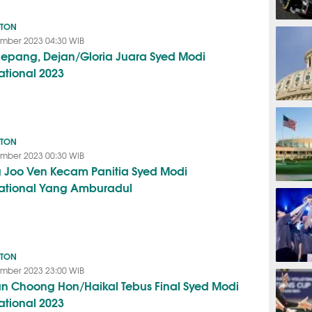
NTON
F1
mber 2023 04:30 WIB
 Jepang, Dejan/Gloria Juara Syed Modi
ational 2023
TINJU
NTON
mber 2023 00:30 WIB
 Joo Ven Kecam Panitia Syed Modi
national Yang Amburadul
GOLF
NTON
ESPORTS
mber 2023 23:00 WIB
an Choong Hon/Haikal Tebus Final Syed Modi
ational 2023