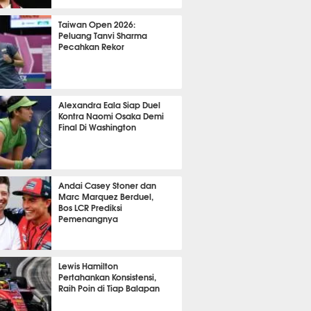
439
Taiwan Open 2026:
Peluang Tanvi Sharma
Pecahkan Rekor
TON
3612
Alexandra Eala Siap Duel
Kontra Naomi Osaka Demi
Final Di Washington
522
Andai Casey Stoner dan
Marc Marquez Berduel,
Bos LCR Prediksi
Pemenangnya
P
845
Lewis Hamilton
Pertahankan Konsistensi,
Raih Poin di Tiap Balapan