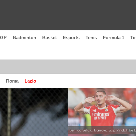
oGP
Badminton
Basket
Esports
Tenis
Formula 1
Ti
Roma
Lazio
Benfi