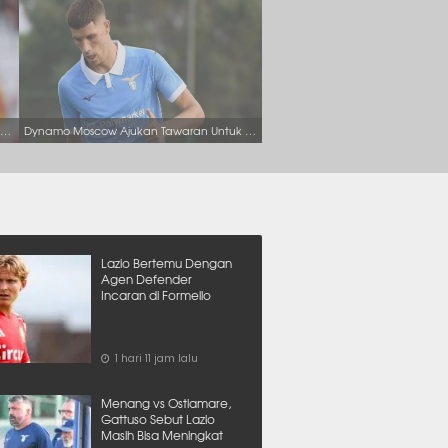
Lazio Berhasil Yakinkan Striker Benfica Untuk Bergabung Musim Panas Ini
Dynamo Moscow Ajukan Tawaran Untuk Rekrut Striker Lazio
Lazio Bertemu Dengan
Agen Defender
Incaran di Formello
1 hari 11 jam lalu
Menang vs Ostiamare,
Gattuso Sebut Lazio
Masih Bisa Meningkat