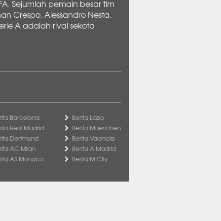
EFA. Sejumlah pemain besar tim
nan Crespo, Alessandro Nesta,
rie A adalah rival sekota
rita Barcelona
Berita Lazio
rita Real Madrid
Berita Muenchen
rita Dortmund
Berita Valencia
rita AC Milan
Berita A Madrid
rita AS Monaco
Berita M City