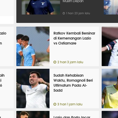
Musim Depan
1 hari 23 jam lalu
azio
Ratkov Kembali Bersinar
k
di Kemenangan Lazio
n
vs Ostiamare
2 hari 3 jam lalu
aih
Sudah Kehabisan
i
Waktu, Romagnoli Beri
26
Ultimatum Pada Al-
Sadd
3 hari 1 jam lalu
g,
Lazio dan Porto Incar