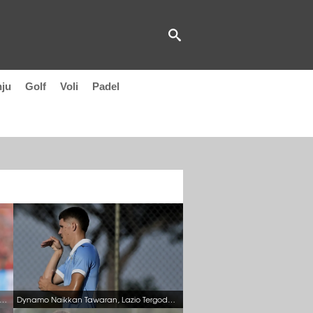
nju
Golf
Voli
Padel
ca Setuju, Ivanovic Siap Pindah ke Lazio Musim Panas Ini
Dynamo Naikkan Tawaran, Lazio Tergoda Untuk Jual Ratkov