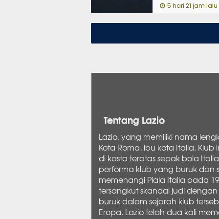
5 hari 21 jam lalu
Tentang Lazio
Lazio, yang memiliki nama lengka
Kota Roma, ibu kota Italia. Kl
di kasta teratas sepak bola Ital
performa klub yang buruk dan sk
memenangi Piala Italia pada 19
tersangkut skandal judi dengan
buruk dalam sejarah klub tersebu
Eropa. Lazio telah dua kali memen