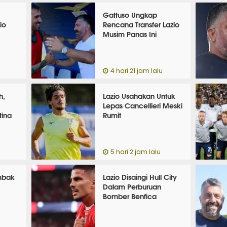
Gattuso Ungkap
io
Rencana Transfer Lazio
Musim Panas Ini
4 hari 21 jam lalu
h,
Lazio Usahakan Untuk
Lepas Cancellieri Meski
tina
Rumit
5 hari 2 jam lalu
mbak
Lazio Disaingi Hull City
Dalam Perburuan
Bomber Benfica