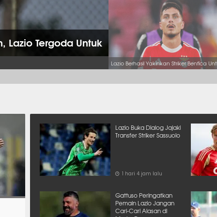
 Lazio Tergoda Untuk
Lazio Buka Dialog Jajaki
Transfer Striker Sassuolo
1 hari 4 jam lalu
Gattuso Peringatkan
Pemain Lazio Jangan
Cari-Cari Alasan di