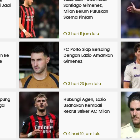
 Jadi
Santiago Gimenez,
Milan Belum Putuskan
Skema Pinjam
3 hari 11 jam lalu
FC Porto Siap Bersaing
ih ke
Dengan Lazio Amankan
e
Gimenez
3 hari 23 jam lalu
mpung
Hubungi Agen, Lazio
gal
Usahakan Kembali
d
Rekrut Striker AC Milan
4 hari 10 jam lalu