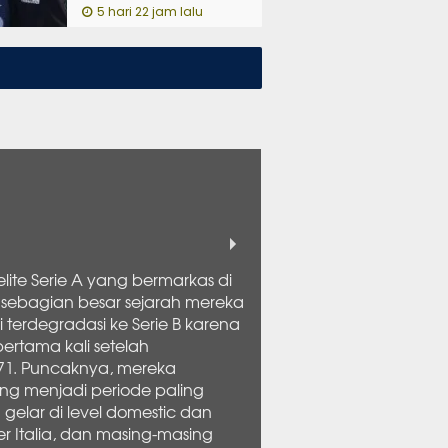
5 hari 22 jam lalu
elite Serie A yang bermarkas di
n sebagian besar sejarah mereka
i terdegradasi ke Serie B karena
pertama kali setelah
/71. Puncaknya, mereka
ang menjadi periode paling
h gelar di level domestic dan
per Italia, dan masing-masing