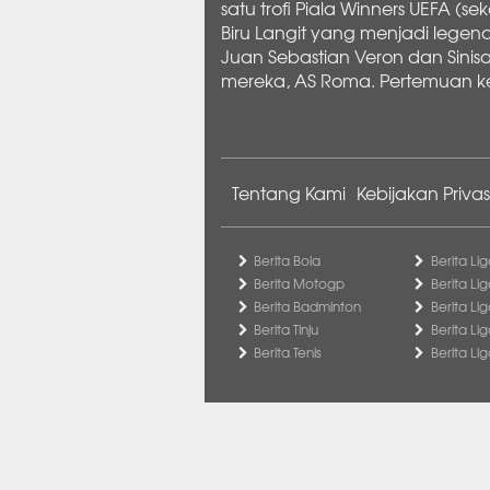
satu trofi Piala Winners UEFA (
Biru Langit yang menjadi legend
Juan Sebastian Veron dan Sinisa
mereka, AS Roma. Pertemuan ke
Tentang Kami
Kebijakan Privas
Berita Bola
Berita Lig
Berita Motogp
Berita Lig
Berita Badminton
Berita Li
Berita Tinju
Berita Li
Berita Tenis
Berita Li