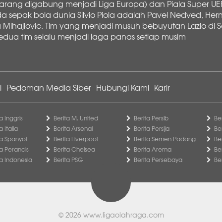
sekarang digabung menjadi Liga Europa) dan Piala Super U
a sepak bola dunia Silvio Piola adalah Pavel Nedved, Her
 Mihajlovic. Tim yang menjadi musuh bebuyutan Lazio di Se
dua tim selalu menjadi laga panas setiap musim
i
Pedoman Media Siber
Hubungi Kami
Karir
a Inggris
Berita M. United
Berita Persib
Be
a Italia
Berita Arsenal
Berita Persija
Be
ga Spanyol
Berita Liverpool
Berita Semen Padang
Be
ga Perancis
Berita Chelsea
Berita Arema
Be
ga Indonesia
Berita PSG
Berita Persebaya
Be
© 2026
www.ligaolahraga.com