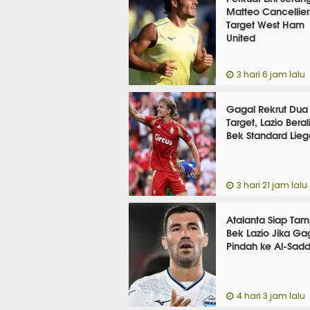
Matteo Cancellieri
Target West Ham
United
3 hari 6 jam lalu
Gagal Rekrut Dua
Target, Lazio Beral
Bek Standard Lieg
3 hari 21 jam lalu
Atalanta Siap Ta
Bek Lazio Jika Ga
Pindah ke Al-Sad
4 hari 3 jam lalu