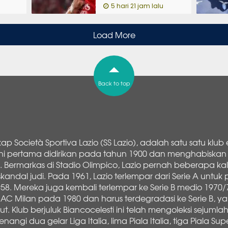
5 hari 21 jam lalu
Load More
Back to top
p Società Sportiva Lazio (SS Lazio), adalah satu satu klub 
ub ini pertama didirikan pada tahun 1900 dan menghabiska
ia. Bermarkas di Stadio Olimpico, Lazio pernah beberapa kal
andal judi. Pada 1961, Lazio terlempar dari Serie A untuk 
58. Mereka juga kembali terlempar ke Serie B medio 1970
 AC Milan pada 1980 dan harus terdegradasi ke Serie B, y
t. Klub berjuluk Biancocelesti ini telah mengoleksi sejumla
angi dua gelar Liga Italia, lima Piala Italia, tiga Piala Su