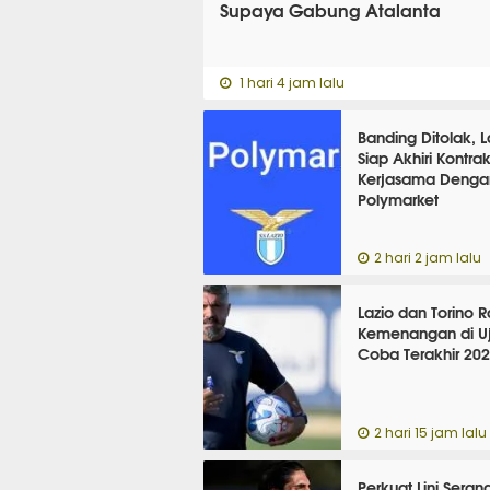
Supaya Gabung Atalanta
1 hari 4 jam lalu
Banding Ditolak, L
Siap Akhiri Kontra
Kerjasama Denga
Polymarket
2 hari 2 jam lalu
Lazio dan Torino R
Kemenangan di Uj
Coba Terakhir 20
2 hari 15 jam lalu
Perkuat Lini Seran