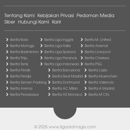
Tentang Kami
Kebijakan Privasi
Pedoman Media
Siber
Hubungi Kami
Karir
Berita Bola
Berita Liga Inggris
Berita M. United
Berita Motogp
Berita Liga Italia
Berita Arsenal
Berita Badminton
Berita Liga Spanyol
Berita Liverpool
Berita Tinju
Berita Liga Perancis
Berita Chelsea
Berita Tenis
Berita Liga Indonesia
Berita PSG
Berita Persib
Berita Barcelona
Berita Lazio
Berita Persija
Berita Real Madrid
Berita Muenchen
Berita Semen Padang
Berita Dortmund
Berita Valencia
Berita Arema
Berita AC Milan
Berita A Madrid
Berita Persebaya
Berita AS Monaco
Berita M City
© 2026
www.ligaolahraga.com