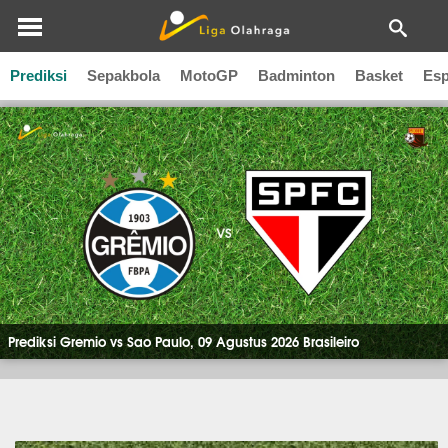
Berita Prediksi Bola
Prediksi
Sepakbola
MotoGP
Badminton
Basket
Esp
Prediksi Gremio vs Sao Paulo, 09 Agustus 2026 Brasileiro