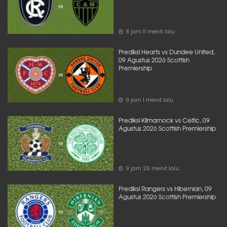
8 jam 11 menit lalu
Prediksi Hearts vs Dundee United,
09 Agustus 2026 Scottish
Premiership
9 jam 1 menit lalu
Prediksi Kilmarnock vs Celtic, 09
Agustus 2026 Scottish Premiership
9 jam 26 menit lalu
Prediksi Rangers vs Hibernian, 09
Agustus 2026 Scottish Premiership