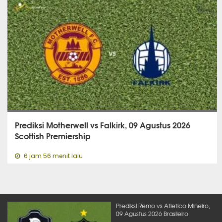
Prediksi Motherwell vs Falkirk, 09 Agustus 2026
Scottish Premiership
6 jam 56 menit lalu
Prediksi Remo vs Atletico Mineiro,
09 Agustus 2026 Brasileiro