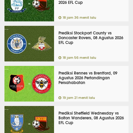
2026 EFL Cup
18 jam 36 menit lalu
Prediksi Stockport County vs
Doncaster Rovers, 08 Agustus 2026
EFL Cup
18 jam 56 menit lalu
Prediksi Rennes vs Brentford, 09
Agustus 2026 Pertandingan
Persahabatan
19 jam 21 menit lalu
Prediksi Sheffield Wednesday vs
Bolton Wanderers, 08 Agustus 2026
EFL Cup