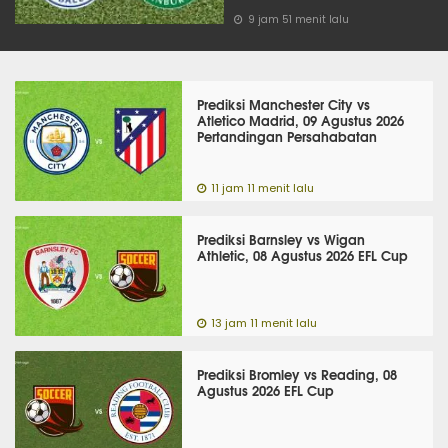
9 jam 51 menit lalu
Prediksi Manchester City vs
Atletico Madrid, 09 Agustus 2026
Pertandingan Persahabatan
11 jam 11 menit lalu
Prediksi Barnsley vs Wigan
Athletic, 08 Agustus 2026 EFL Cup
13 jam 11 menit lalu
Prediksi Bromley vs Reading, 08
Agustus 2026 EFL Cup