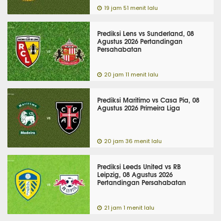
19 jam 51 menit lalu
Prediksi Lens vs Sunderland, 08
Agustus 2026 Pertandingan
Persahabatan
20 jam 11 menit lalu
Prediksi Maritimo vs Casa Pia, 08
Agustus 2026 Primeira Liga
20 jam 36 menit lalu
Prediksi Leeds United vs RB
Leipzig, 08 Agustus 2026
Pertandingan Persahabatan
21 jam 1 menit lalu