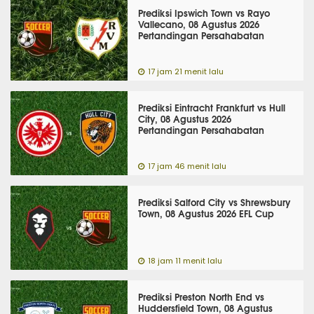
Prediksi Ipswich Town vs Rayo
Vallecano, 08 Agustus 2026
Pertandingan Persahabatan
17 jam 21 menit lalu
Prediksi Eintracht Frankfurt vs Hull
City, 08 Agustus 2026
Pertandingan Persahabatan
17 jam 46 menit lalu
Prediksi Salford City vs Shrewsbury
Town, 08 Agustus 2026 EFL Cup
18 jam 11 menit lalu
Prediksi Preston North End vs
Huddersfield Town, 08 Agustus