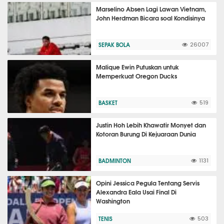
Marselino Absen Lagi Lawan Vietnam,
John Herdman Bicara soal Kondisinya
SEPAK BOLA
26007
Malique Ewin Putuskan untuk
Memperkuat Oregon Ducks
BASKET
519
Justin Hoh Lebih Khawatir Monyet dan
Kotoran Burung Di Kejuaraan Dunia
BADMINTON
1131
Opini Jessica Pegula Tentang Servis
Alexandra Eala Usai Final Di
Washington
TENIS
503