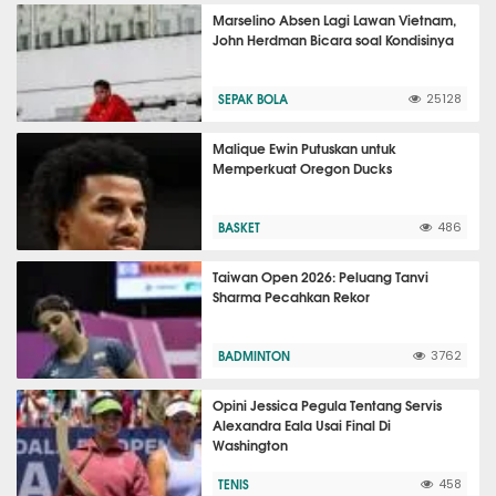
Marselino Absen Lagi Lawan Vietnam,
John Herdman Bicara soal Kondisinya
SEPAK BOLA
25128
Malique Ewin Putuskan untuk
Memperkuat Oregon Ducks
BASKET
486
Taiwan Open 2026: Peluang Tanvi
Sharma Pecahkan Rekor
BADMINTON
3762
Opini Jessica Pegula Tentang Servis
Alexandra Eala Usai Final Di
Washington
TENIS
458