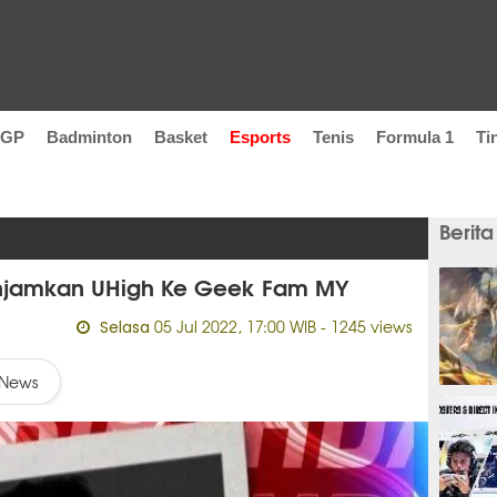
oGP
Badminton
Basket
Esports
Tenis
Formula 1
Ti
Berita
njamkan UHigh Ke Geek Fam MY
05 Jul 2022, 17:00 WIB
- 1245 views
Selasa
News
3 jam