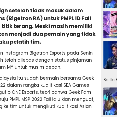
High setelah tidak masuk dalam
1 min
ns (Bigetron RA) untuk PMPL ID Fall
itik terang. Meski masih memiliki
zen menjadi dua pemain yang tidak
aku pelatih tim.
1 min
 Instagram Bigetron Esports pada Senin
h telah dilepas dengan status pinjaman
Fam MY untuk musim depan.
1 ming
alaysia itu sudah bermain bersama Geek
Berita
2 dalam rangka kualifikasi SEA Games
gutip ONE Esports, teori bahwa Geek Fam
 PMPL MSP 2022 Fall lalu kian menguat,
ke tim untuk mengikuti kualifikasi Asian