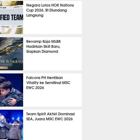
2134
Negara Lolos HOK Nations
Cup 2026, RI Diundang
Langsung
1669
Revamp Kaja MLBB
Hadirkan Skill Baru,
Siapkan Diamond
849
Falcons PH Hentikan
Vitality ke Semifinal MSC
EWC 2026
724
Team Spirit Akhiri Dominasi
SEA, Juara MSC EWC 2026