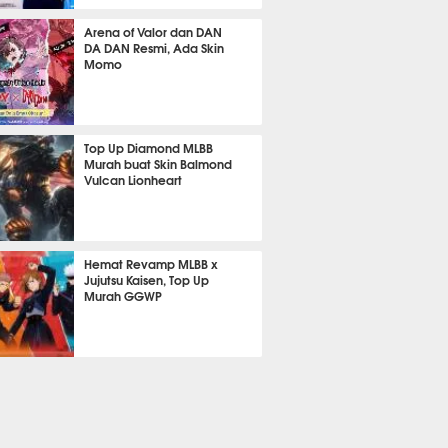
605
Arena of Valor dan DAN
DA DAN Resmi, Ada Skin
Momo
458
Top Up Diamond MLBB
Murah buat Skin Balmond
Vulcan Lionheart
333
Hemat Revamp MLBB x
Jujutsu Kaisen, Top Up
Murah GGWP
248