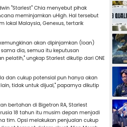
ESPORTS
dwin "Starlest" Chia menyebut pihak
na meminjamkan uHigh. Hal tersebut
m lokal Malaysia, Genexus, tertarik
ESPORTS
h kemungkinan akan dipinjamkan (loan)
 sama dia, semua itu keputusan
elatih," ungkap Starlest dikutip dari ONE
ESPORTS
da dan cukup potensial pun hanya akan
lain, tidak untuk dijual," paparnya dikutip
ESPORTS
n bertahan di Bigetron RA, Starlest
rusia 18 tahun itu musim depan menjadi
a tim. Opsi melakukan penjualan cukup