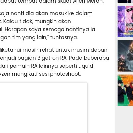
ndapat tempat dalam skuat Alien Merah.
ESPORTS
saja nanti dia akan masuk ke dalam
k. Kalau tidak, mungkin akan
al. Harapan saya semoga nantinya ia
an tim yang lain," tuntasnya.
ESPORTS
diketahui masih rehat untuk musim depan
njadi bagian Bigetron RA. Pada beberapa
ri pemain RA lainnya seperti Liquid
zen mengikuti sesi photoshoot.
ESPORTS
ESPORTS