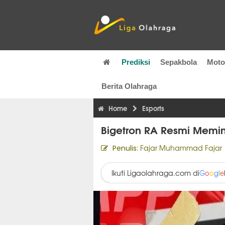
Prediksi
Sepakbola
Mot
Berita Olahraga
Home
Esports
Bigetron RA Resmi Memi
Fajar Muhammad Fajar
Penulis:
Ikuti Ligaolahraga.com di
G
o
o
g
l
e