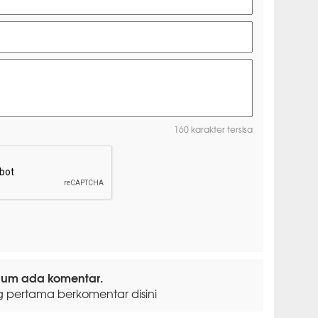
160 karakter tersisa
lum ada komentar.
g pertama berkomentar disini