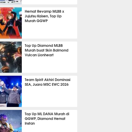
 9 menit lalu
Hemat Revamp MLBB x
Jujutsu Kaisen, Top Up
Murah GGWP
 8 jam lalu
Top Up Diamond MLBB
Murah buat Skin Balmond
Vulcan Lionheart
 1 jam lalu
Team Spirit Akhiri Dominasi
SEA, Juara MSC EWC 2026
 9 jam lalu
Top Up ML DANA Murah di
GGWP, Diamond Hemat
Instan