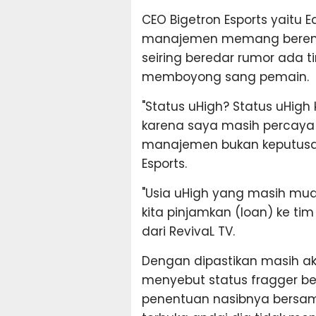
CEO Bigetron Esports yaitu E
manajemen memang berenca
seiring beredar rumor ada ti
memboyong sang pemain.
"Status uHigh? Status uHig
karena saya masih percaya
manajemen bukan keputusan p
Esports.
"Usia uHigh yang masih mu
kita pinjamkan (loan) ke tim 
dari RevivaL TV.
Dengan dipastikan masih aka
menyebut status fragger be
penentuan nasibnya bersam