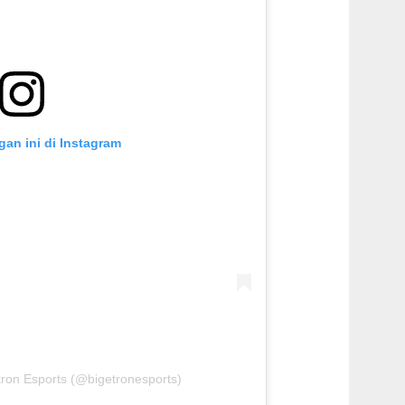
gan ini di Instagram
tron Esports (@bigetronesports)