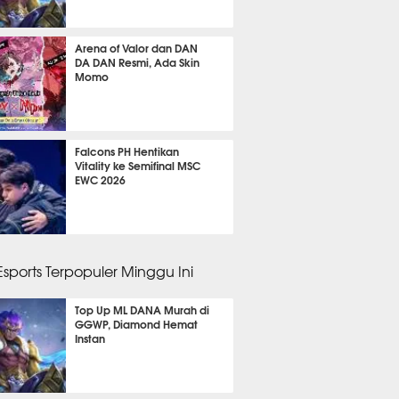
ggu lalu
Arena of Valor dan DAN
DA DAN Resmi, Ada Skin
Momo
ggu lalu
Falcons PH Hentikan
Vitality ke Semifinal MSC
EWC 2026
gu 1 hari lalu
 Esports Terpopuler Minggu Ini
Top Up ML DANA Murah di
GGWP, Diamond Hemat
Instan