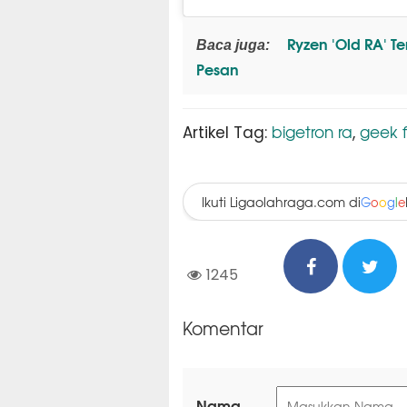
Ryzen 'Old RA' Te
Baca juga:
Pesan
bigetron ra
geek 
Artikel Tag:
,
Ikuti Ligaolahraga.com di
G
o
o
g
l
e
1245
Komentar
Nama