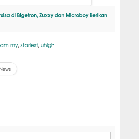
rsisa di Bigetron, Zuxxy dan Microboy Berikan
fam my
starlest
uhigh
,
,
News