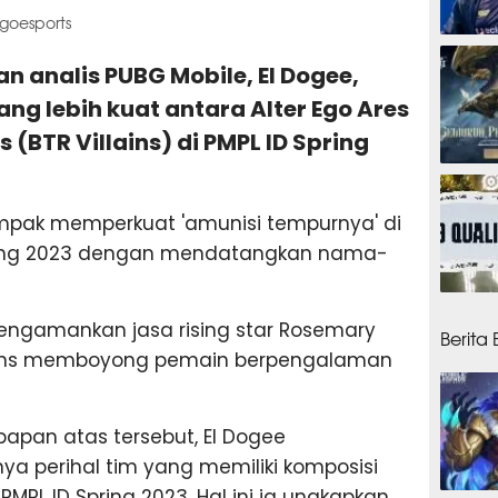
egoesports
1 min
an analis PUBG Mobile, El Dogee,
ng lebih kuat antara Alter Ego Ares
s (BTR Villains) di PMPL ID Spring
1 ming
kompak memperkuat 'amunisi tempurnya' di
Spring 2023 dengan mendatangkan nama-
1 min
engamankan jasa rising star Rosemary
Berita
llains memboyong pemain berpengalaman
papan atas tersebut, El Dogee
 perihal tim yang memiliki komposisi
PMPL ID Spring 2023. Hal ini ia ungkapkan