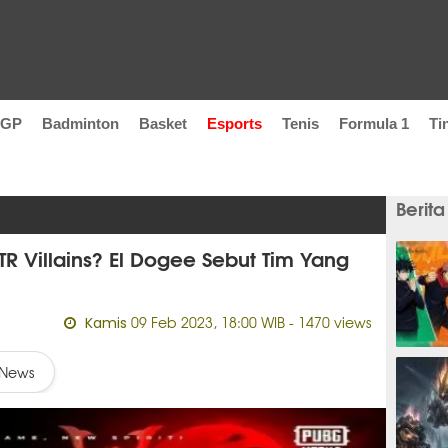
oGP
Badminton
Basket
Esports
Tenis
Formula 1
Ti
Berita
TR Villains? El Dogee Sebut Tim Yang
09 Feb 2023, 18:00 WIB
- 1470 views
Kamis
16 ja
News