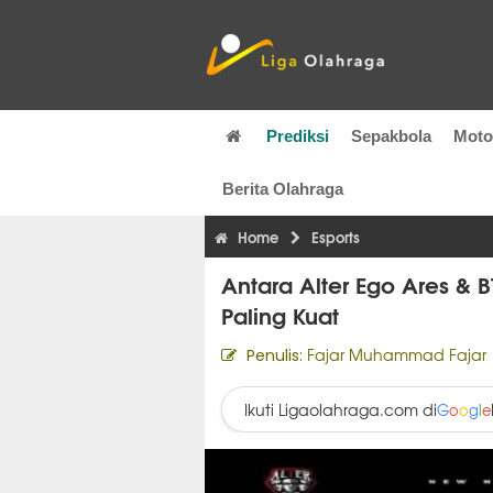
Prediksi
Sepakbola
Mot
Berita Olahraga
Home
Esports
Antara Alter Ego Ares & B
Paling Kuat
Fajar Muhammad Fajar
Penulis:
Ikuti Ligaolahraga.com di
G
o
o
g
l
e