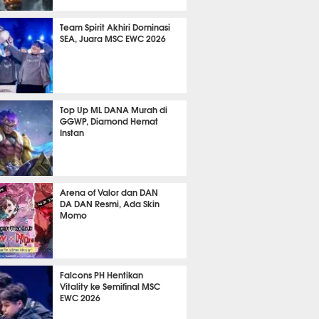
 9 jam lalu
Team Spirit Akhiri Dominasi
SEA, Juara MSC EWC 2026
 17 jam lalu
Top Up ML DANA Murah di
GGWP, Diamond Hemat
Instan
 12 jam lalu
Arena of Valor dan DAN
DA DAN Resmi, Ada Skin
Momo
 13 jam lalu
Falcons PH Hentikan
Vitality ke Semifinal MSC
EWC 2026