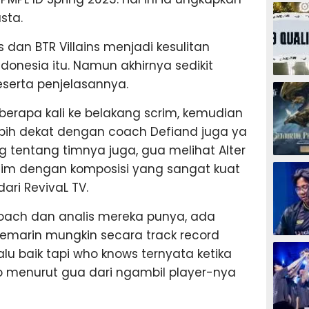
ESPORTS
sta.
s dan BTR Villains menjadi kesulitan
Indonesia itu. Namun akhirnya sedikit
serta penjelasannya.
ESPORTS
erapa kali ke belakang scrim, kemudian
bih dekat dengan coach Defiand juga ya
ng tentang timnya juga, gua melihat Alter
ESPORTS
tim dengan komposisi yang sangat kuat
dari RevivaL TV.
oach dan analis mereka punya, ada
Kemarin mungkin secara track record
ESPORTS
alu baik tapi who knows ternyata ketika
 menurut gua dari ngambil player-nya