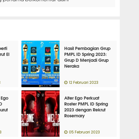
erti
Hasil Pembagian Grup
ut El
PMPL ID Spring 2023:
Grup D Menjadi Grup
Neraka
3
12 Februari 2023
r Ego
Alter Ego Perkuat
D
Roster PMPL ID Spring
urut
2023 dengan Rekrut
Rosemary
3
05 Februari 2023