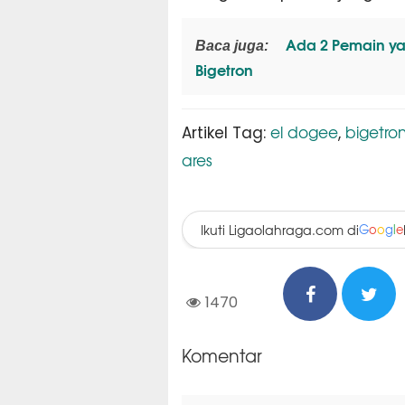
Ada 2 Pemain yan
Baca juga:
Bigetron
el dogee
bigetron
Artikel Tag:
,
ares
Ikuti Ligaolahraga.com di
G
o
o
g
l
e
1470
Komentar