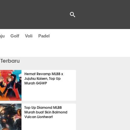
nju
Golf
Voli
Padel
 Terbaru
Hemat Revamp MLBB x
Jujutsu Kaisen, Top Up
Murah GGWP
m 8 menit lalu
Top Up Diamond MLBB
Murah buat Skin Balmond
Vulcan Lionheart