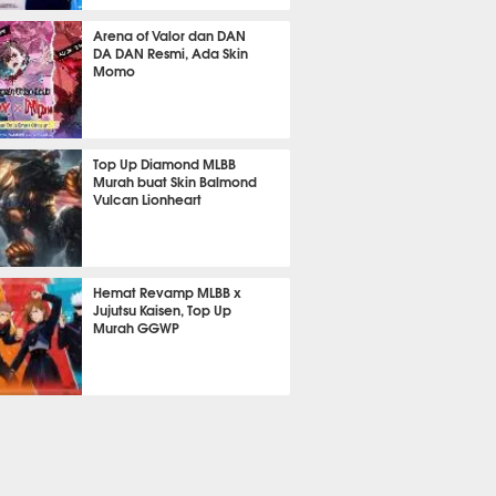
555
Arena of Valor dan DAN
DA DAN Resmi, Ada Skin
Momo
403
Top Up Diamond MLBB
Murah buat Skin Balmond
Vulcan Lionheart
316
Hemat Revamp MLBB x
Jujutsu Kaisen, Top Up
Murah GGWP
205