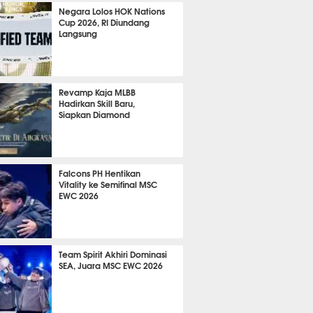
2088
Negara Lolos HOK Nations
Cup 2026, RI Diundang
Langsung
1551
Revamp Kaja MLBB
Hadirkan Skill Baru,
Siapkan Diamond
725
Falcons PH Hentikan
Vitality ke Semifinal MSC
EWC 2026
600
Team Spirit Akhiri Dominasi
SEA, Juara MSC EWC 2026