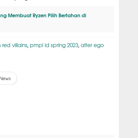
g Membuat Ryzen Pilih Bertahan di
 red villains
pmpl id spring 2023
alter ego
,
,
News