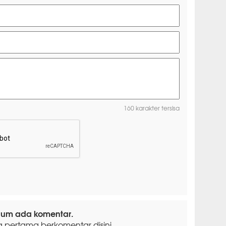
160 karakter tersisa
lum ada komentar.
g pertama berkomentar disini