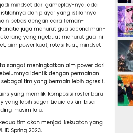
jadi mindset dari gameplay-nya, ada
ESPORTS
istilahnya dan player yang istilahnya
rmain bebas dengan cara teman-
a Fanatic juga menurut gua second man-
sekarang yang ngebuat menurut gua ini
ESPORTS
t, aim power kuat, rotasi kuat, mindset
a sangat meningkatkan aim power dari
 sebelumnya identik dengan permainan
ESPORTS
 sebagai tim yang bermain lebih agresif.
ains yang memiliki komposisi roster baru
ang lebih segar. Liquid cs kini bisa
nding musim lalu.
ESPORTS
l kedua tim akan menjadi kekuatan yang
 ID Spring 2023.