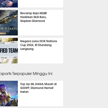
ggu lalu
Revamp Kaja MLBB
Hadirkan Skill Baru,
Siapkan Diamond
gu 1 hari lalu
Negara Lolos HOK Nations
Cup 2026, RI Diundang
Langsung
ggu 6 hari lalu
 Esports Terpopuler Minggu Ini
Top Up ML DANA Murah di
GGWP, Diamond Hemat
Instan