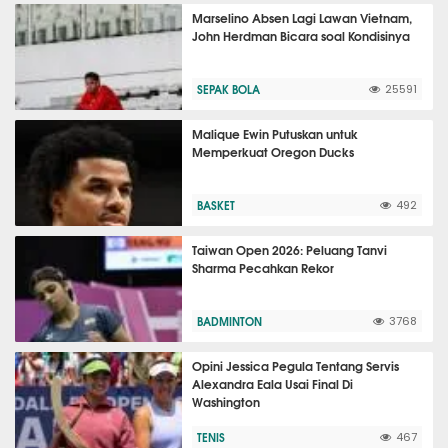
Marselino Absen Lagi Lawan Vietnam,
John Herdman Bicara soal Kondisinya
SEPAK BOLA
25591
Malique Ewin Putuskan untuk
Memperkuat Oregon Ducks
BASKET
492
Taiwan Open 2026: Peluang Tanvi
Sharma Pecahkan Rekor
BADMINTON
3768
Opini Jessica Pegula Tentang Servis
Alexandra Eala Usai Final Di
Washington
TENIS
467