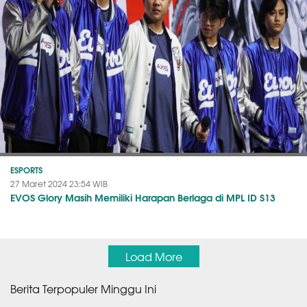
ESPORTS
27 Maret 2024 23:54 WIB
EVOS Glory Masih Memiliki Harapan Berlaga di MPL ID S13
Load More
Berita Terpopuler Minggu Ini