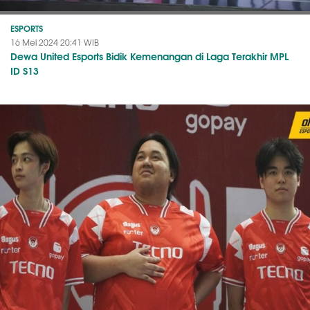
ESPORTS
16 Mei 2024 20:41 WIB
Dewa United Esports Bidik Kemenangan di Laga Terakhir MPL
ID S13