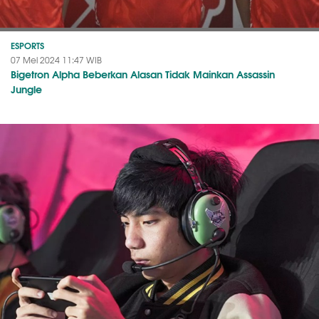
ESPORTS
07 Mei 2024 11:47 WIB
Bigetron Alpha Beberkan Alasan Tidak Mainkan Assassin
Jungle