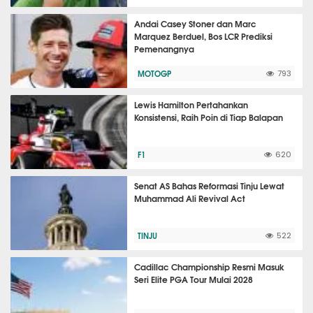
Andai Casey Stoner dan Marc
Marquez Berduel, Bos LCR Prediksi
Pemenangnya
MOTOGP
793
Lewis Hamilton Pertahankan
Konsistensi, Raih Poin di Tiap Balapan
F1
620
Senat AS Bahas Reformasi Tinju Lewat
Muhammad Ali Revival Act
TINJU
522
Cadillac Championship Resmi Masuk
Seri Elite PGA Tour Mulai 2028