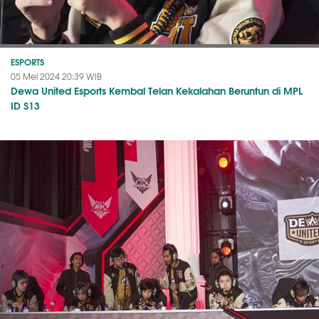
ESPORTS
05 Mei 2024 20:39 WIB
Dewa United Esports Kembal Telan Kekalahan Beruntun di MPL
ID S13