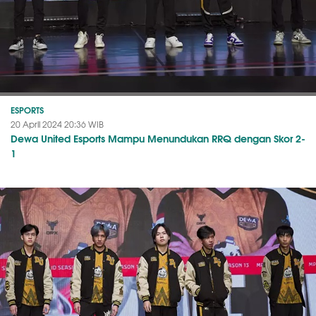
ESPORTS
20 April 2024 20:36 WIB
Dewa United Esports Mampu Menundukan RRQ dengan Skor 2-
1