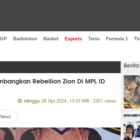
oGP
Badminton
Basket
Esports
Tenis
Formula 1
Ti
Berita
mbangkan Rebellion Zion Di MPL ID
28 Apr 2024, 13:33 WIB
- 2351 views
Minggu
8 jam
News