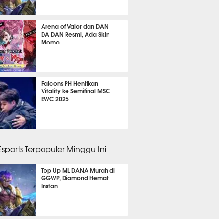
ggu lalu
Arena of Valor dan DAN
DA DAN Resmi, Ada Skin
Momo
ggu lalu
Falcons PH Hentikan
Vitality ke Semifinal MSC
EWC 2026
gu 1 hari lalu
 Esports Terpopuler Minggu Ini
Top Up ML DANA Murah di
GGWP, Diamond Hemat
Instan