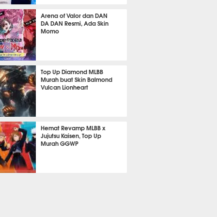
620
Arena of Valor dan DAN
DA DAN Resmi, Ada Skin
Momo
491
Top Up Diamond MLBB
Murah buat Skin Balmond
Vulcan Lionheart
340
Hemat Revamp MLBB x
Jujutsu Kaisen, Top Up
Murah GGWP
256