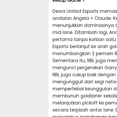
Dewa United Esports mema
andalan Angela + Claude. K
menunjukkan dominasinya d
mid lane. Ditambah lagi, 
pertama tanpa korban satu 
Esports berlanjut ke arah 
menumbangkan 2 pemain RBL
Sementara itu, RBL juga mem
mengunci pergerakan Garry 
RBL juga cukup baik dengan
mengungguli dari segi netwo
mempertebal keunggulan d
membunuh goldlaner sekalig
melanjutkan pickoff ke pe
secara terpisah antar lane.
menembus pertahanan base 