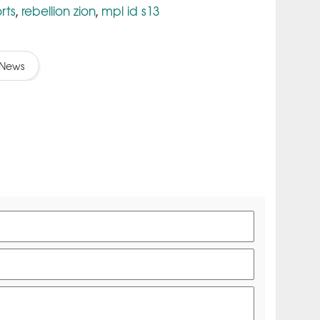
rts
rebellion zion
mpl id s13
,
,
News