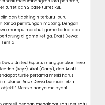
 berhasil menumbangkan lord pertama,
r turret dan 2 base turret RBL.
plin dan tidak ingin terburu-buru
n tanpa perhitungan matang. Dengan
 Dewa mampu merebut game kedua dan
ertarung di game ketiga. Draft Dewa:
 Terizla
 Dewa United Esports menggunakan hero
entina (keyz), Akai (Garry), dan Arlott
mendapat turtle pertama meski harus
 midlaner. Anak Dewa bermain lebih
jektif. Mereka hanya melayani
h agresif dengan mengincar satu per satu