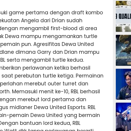
ESPORTS
suki game pertama dengan draft kombo
ekuatan Angela dari Drian sudah
engan mengambil first-blood di area
ESPORTS
Anak Dewa mampu mengamankan turtle
pemain pun. Agresifitas Dewa United
goldlane dimana Garry dan Drian mampu
 serta mengambil turtle kedua.
berikan perlawanan ketika berhasil
ESPORTS
saat perebutan turtle ketiga. Permainan
 perlahan merebut outer turret dan
rth. Memasuki menit ke-10, RBL berhasil
engan merebut lord pertama dan
ESPORTS
us midlaner Dewa United Esports. RBL
main-pemain Dewa United yang bermain
 Dengan bantuan lord kedua, RBL
Watt dkk tanpa perlawanan berarti.