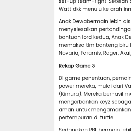
set-up team-fight. Setelah
Watt dkk menuju ke arah inne
Anak Dewabermain lebih disi
menyelesaikan pertandinga
bantuan lord kedua, Anak
memaksa tim banteng biru b
Novaria, Faramis, Roger, Akai,
Rekap Game 3
Di game penentuan, pemain
power mereka, mulai dari Val
(Kimura). Mereka berhasil 
mengorbankan keyz sebagai
aman untuk mengamankan ob
pertempuran di turtle.
Sedangkan RBL bermain lebi