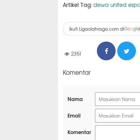
dewa united espo
Artikel Tag:
Ikuti Ligaolahraga.com di
G
o
o
g
l
e
2351
Komentar
Nama
Email
Komentar