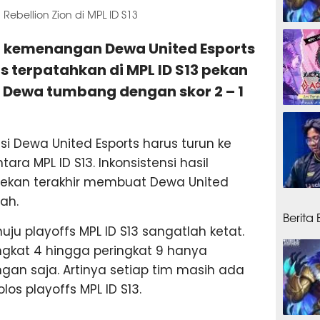
ebellion Zion di MPL ID S13
1 min
an kemenangan Dewa United Esports
us terpatahkan di MPL ID S13 pekan
k Dewa tumbang dengan skor 2 – 1
1 min
i Dewa United Esports harus turun ke
ra MPL ID S13. Inkonsistensi hasil
ekan terakhir membuat Dewa United
1 ming
ah.
Berita
nuju playoffs MPL ID S13 sangatlah ketat.
ngkat 4 hingga peringkat 9 hanya
ngan saja. Artinya setiap tim masih ada
os playoffs MPL ID S13.