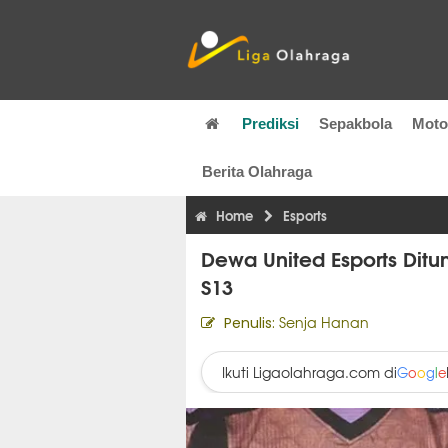
Prediksi
Sepakbola
Mot
Berita Olahraga
Home
Esports
Dewa United Esports Ditu
S13
Senja Hanan
Penulis:
Ikuti Ligaolahraga.com di
G
o
o
g
l
e