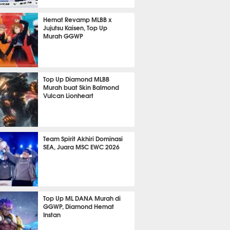
m 10 menit lalu
Hemat Revamp MLBB x
Jujutsu Kaisen, Top Up
Murah GGWP
 13 jam lalu
Top Up Diamond MLBB
Murah buat Skin Balmond
Vulcan Lionheart
 6 jam lalu
Team Spirit Akhiri Dominasi
SEA, Juara MSC EWC 2026
 14 jam lalu
Top Up ML DANA Murah di
GGWP, Diamond Hemat
Instan