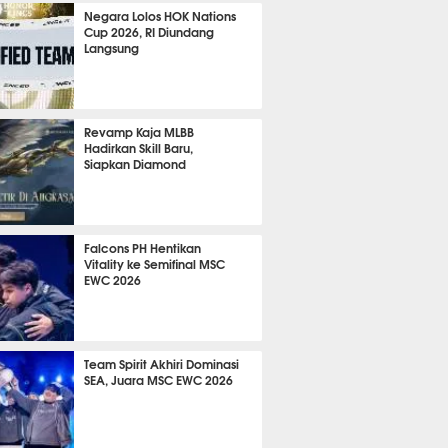
2176
Negara Lolos HOK Nations
Cup 2026, RI Diundang
Langsung
1702
Revamp Kaja MLBB
Hadirkan Skill Baru,
Siapkan Diamond
885
Falcons PH Hentikan
Vitality ke Semifinal MSC
EWC 2026
758
Team Spirit Akhiri Dominasi
SEA, Juara MSC EWC 2026