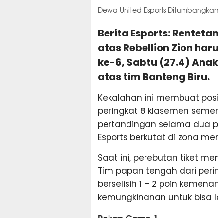
Dewa United Esports Ditumbangkan R
Berita Esports: Rentet
atas Rebellion Zion har
ke-6, Sabtu (27.4) Ana
atas tim Banteng Biru.
Kekalahan ini membuat posis
peringkat 8 klasemen sementa
pertandingan selama dua p
Esports berkutat di zona mer
Saat ini, perebutan tiket me
Tim papan tengah dari peri
berselisih 1 – 2 poin kemena
kemungkinanan untuk bisa lol
Rekap Game 1