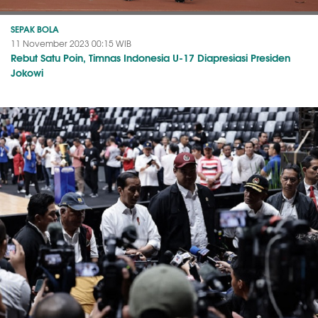
SEPAK BOLA
11 November 2023 00:15 WIB
Rebut Satu Poin, Timnas Indonesia U-17 Diapresiasi Presiden
Jokowi