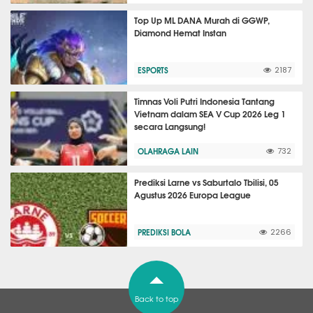
GOLF
363
Top Up ML DANA Murah di GGWP,
Diamond Hemat Instan
ESPORTS
2187
Timnas Voli Putri Indonesia Tantang
Vietnam dalam SEA V Cup 2026 Leg 1
secara Langsung!
OLAHRAGA LAIN
732
Prediksi Larne vs Saburtalo Tbilisi, 05
Agustus 2026 Europa League
PREDIKSI BOLA
2266