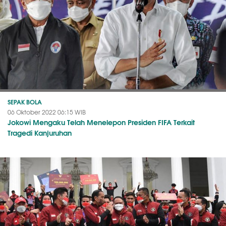
SEPAK BOLA
06 Oktober 2022 06:15 WIB
Jokowi Mengaku Telah Menelepon Presiden FIFA Terkait
Tragedi Kanjuruhan