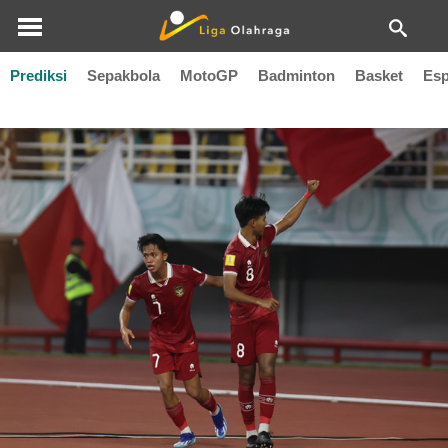
Prediksi
Sepakbola
MotoGP
Badminton
Basket
Esp
Jokowi