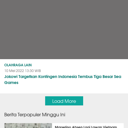
OLAHRAGA LAIN
10 Mei 2022 13:30 WIB
Jokowi Targetkan Kontingen Indonesia Tembus Tiga Besar Sea
Games
Load More
Berita Terpopuler Minggu Ini