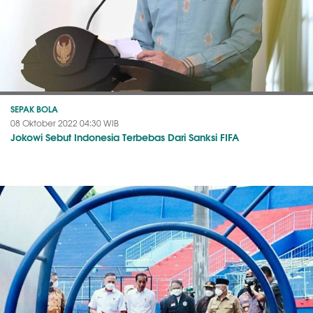
SEPAK BOLA
08 Oktober 2022 04:30 WIB
Jokowi Sebut Indonesia Terbebas Dari Sanksi FIFA