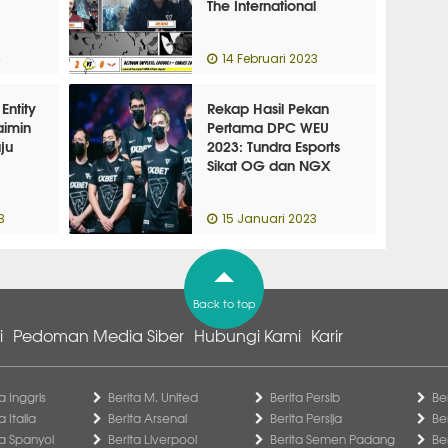
The International
4
14 Februari 2023
Entity
Rekap Hasil Pekan
aimin
Pertama DPC WEU
ju
2023: Tundra Esports
Sikat OG dan NGX
3
15 Januari 2023
Back to top
i
Pedoman Media Siber
Hubungi Kami
Karir
a Inggris
Berita M. United
Berita Persib
Be
a Italia
Berita Arsenal
Berita Persija
Be
ga Spanyol
Berita Liverpool
Berita Semen Padang
Be