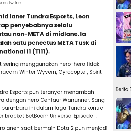
Boom Twitch
1 ming
mid laner Tundra Esports, Leon
gkap penyebabnya selalu
tau non-META di midlane. Ia
lah satu pencetus META Tusk di
1 ming
ational 11 (TI11).
gat sering menggunakan hero-hero tidak
macam Winter Wyvern, Gyrocopter, Spirit
.
1 ming
Berita
dra Esports pun teranyar menambah
ya dengan hero Centaur Warrunner. Sang
 baru-baru ini dalam laga Tundra kontra
er bracket BetBoom Universe: Episode I.
ro aneh saat bermain Dota 2 pun menjadi