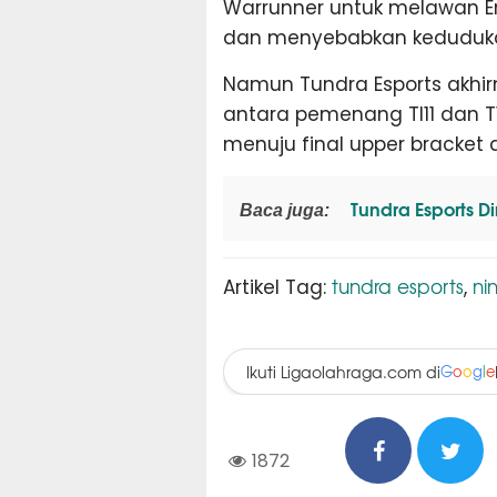
Warrunner untuk melawan Emb
dan menyebabkan keduduka
Namun Tundra Esports ak
antara pemenang TI11 dan T10
menuju final upper bracket d
Tundra Esports Di
Baca juga:
tundra esports
ni
Artikel Tag:
,
Ikuti Ligaolahraga.com di
G
o
o
g
l
e
1872