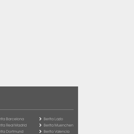
rita Barcelona
Berita Lazio
rita Real Madrid
Berita Muenchen
rita Dortmund
Berita Valencia