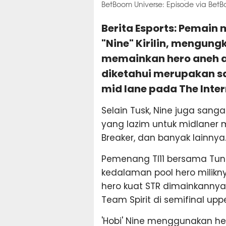
BetBoom Universe: Episode via Bet
Berita Esports: Pemain 
"Nine" Kirilin, mengun
memainkan hero aneh a
diketahui merupakan sa
mid lane pada The Intern
Selain Tusk, Nine juga san
yang lazim untuk midlaner 
Breaker, dan banyak lainnya
Pemenang TI11 bersama Tun
kedalaman pool hero milikn
hero kuat STR dimainkannya
Team Spirit di semifinal upp
'Hobi' Nine menggunakan he