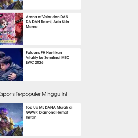
gu 1 hari lalu
Arena of Valor dan DAN
DA DAN Resmi, Ada Skin
Momo
gu 1 hari lalu
Falcons PH Hentikan
Vitality ke Semifinal MSC
EWC 2026
gu 2 hari lalu
 Esports Terpopuler Minggu Ini
Top Up ML DANA Murah di
GGWP, Diamond Hemat
Instan