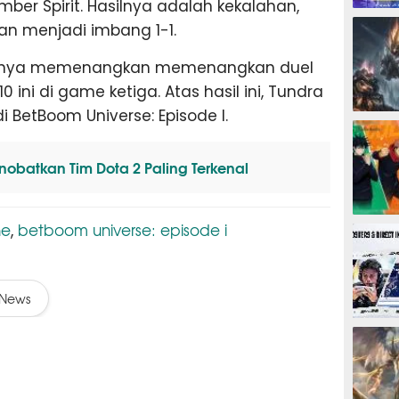
er Spirit. Hasilnya adalah kekalahan,
ESPORTS
n menjadi imbang 1-1.
hirnya memenangkan memenangkan duel
 ini di game ketiga. Atas hasil ini, Tundra
i BetBoom Universe: Episode I.
ESPORTS
nobatkan Tim Dota 2 Paling Terkenal
ESPORTS
ne
betboom universe: episode i
,
News
ESPORTS