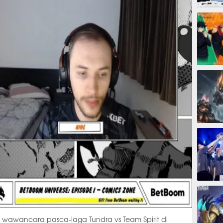
1 hari
2 hari
4 hari
5 hari
m wawancara pasca-laga Tundra vs Team Spirit di