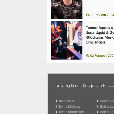
17 Januari 202
Tundra Esports & 
Susul Liquid & G
Gladiators Menu
Lima Major
02 Februari 202
Tentang Kami
Kebijakan Privas
Berita Bola
Berita Lig
Berita Motogp
Berita Lig
Berita Badminton
Berita Li