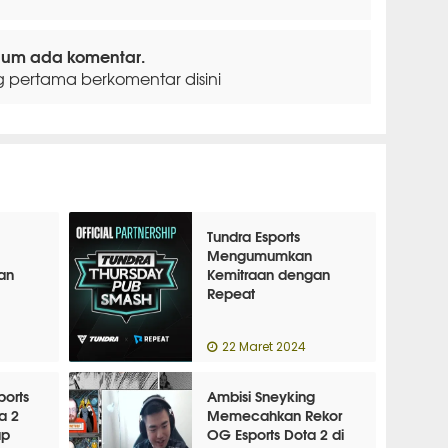
lum ada komentar.
g pertama berkomentar disini
Tundra Esports
Mengumumkan
an
Kemitraan dengan
Repeat
22 Maret 2024
ports
Ambisi Sneyking
a 2
Memecahkan Rekor
ap
OG Esports Dota 2 di