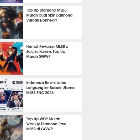
634
Top Up Diamond MLBB
Murah buat Skin Balmond
Vulcan Lionheart
358
Hemat Revamp MLBB x
Jujutsu Kaisen, Top Up
Murah GGWP
277
Indonesia Resmi Lolos
Langsung ke Babak Utama
MLBB ENC 2026
182
Top Up WDP Murah,
Weekly Diamond Pass
MLBB di GGWP