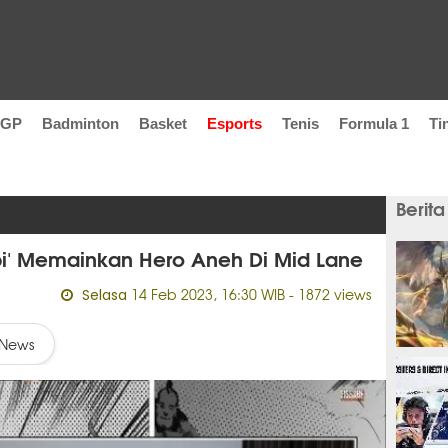
oGP
Badminton
Basket
Esports
Tenis
Formula 1
Ti
Berita
i' Memainkan Hero Aneh Di Mid Lane
14 Feb 2023, 16:30 WIB
- 1872 views
Selasa
News
1 hari