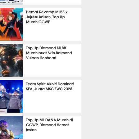
 2 jam lalu
Hemat Revamp MLBB x
Jujutsu Kaisen, Top Up
Murah GGWP
 5 jam lalu
Top Up Diamond MLBB
Murah buat Skin Balmond
Vulcan Lionheart
 23 jam lalu
Team Spirit Akhiri Dominasi
SEA, Juara MSC EWC 2026
 6 jam lalu
Top Up ML DANA Murah di
GGWP, Diamond Hemat
Instan