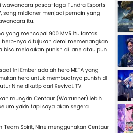
ESPORTS
i wawancara pasca-laga Tundra Esports
 TV, sang midlaner menjadi pemain yang
wancara itu.
a yang mencapai 900 MMR itu lantas
ESPORTS
 hero-nya ditujukan demi memenangkan
a bisa melakukan punish di lane atau pun
ti saat ini Ember adalah hero META yang
ESPORTS
mukan hero untuk membuatnya punish di
tur Nine dikutip dari RevivaL TV.
an mungkin Centaur (Warrunner) lebih
ESPORTS
 belum yakin tapi saya akan segera
n Team Spirit, Nine menggunakan Centaur