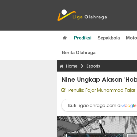
Prediksi
Sepakbola
Mot
Berita Olahraga
Home
Esports
Nine Ungkap Alasan 'Hob
Fajar Muhammad Fajar
Penulis:
Ikuti Ligaolahraga.com di
G
o
o
g
l
e