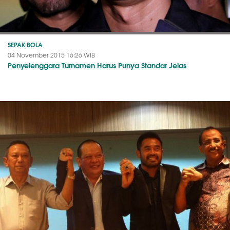
SEPAK BOLA
04 November 2015 16:26 WIB
Penyelenggara Turnamen Harus Punya Standar Jelas