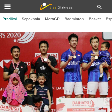
Prediksi
Sepakbola
MotoGP
Badminton
Basket
Esp
Indonesia Masters 2020