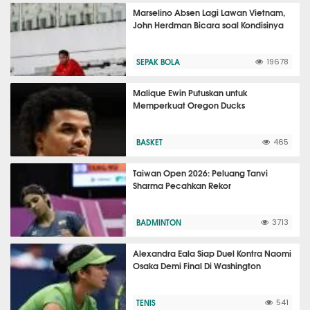
Marselino Absen Lagi Lawan Vietnam,
John Herdman Bicara soal Kondisinya
SEPAK BOLA
19678
Malique Ewin Putuskan untuk
Memperkuat Oregon Ducks
BASKET
465
Taiwan Open 2026: Peluang Tanvi
Sharma Pecahkan Rekor
BADMINTON
3713
Alexandra Eala Siap Duel Kontra Naomi
Osaka Demi Final Di Washington
TENIS
541