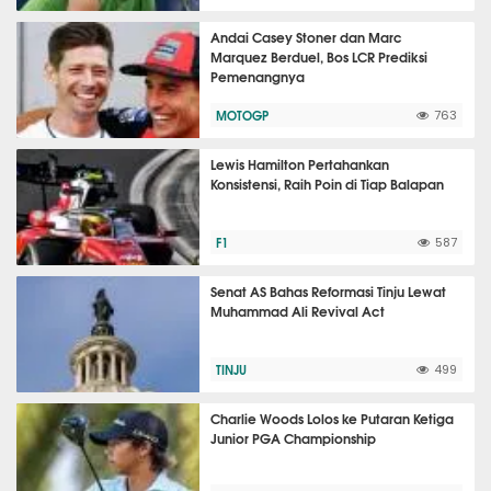
Andai Casey Stoner dan Marc
Marquez Berduel, Bos LCR Prediksi
Pemenangnya
MOTOGP
763
Lewis Hamilton Pertahankan
Konsistensi, Raih Poin di Tiap Balapan
F1
587
Senat AS Bahas Reformasi Tinju Lewat
Muhammad Ali Revival Act
TINJU
499
Charlie Woods Lolos ke Putaran Ketiga
Junior PGA Championship