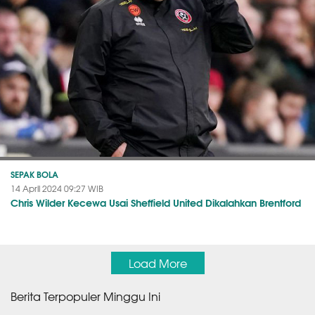
SEPAK BOLA
14 April 2024 09:27 WIB
Chris Wilder Kecewa Usai Sheffield United Dikalahkan Brentford
Load More
Berita Terpopuler Minggu Ini