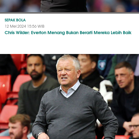
SEPAK BOLA
12 Mei 2024 15:56 WIB
Chris Wilder: Everton Menang Bukan Berarti Mereka Lebih Baik