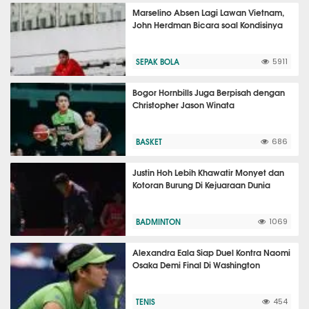
Marselino Absen Lagi Lawan Vietnam,
John Herdman Bicara soal Kondisinya
SEPAK BOLA
5911
Bogor Hornbills Juga Berpisah dengan
Christopher Jason Winata
BASKET
686
Justin Hoh Lebih Khawatir Monyet dan
Kotoran Burung Di Kejuaraan Dunia
BADMINTON
1069
Alexandra Eala Siap Duel Kontra Naomi
Osaka Demi Final Di Washington
TENIS
454