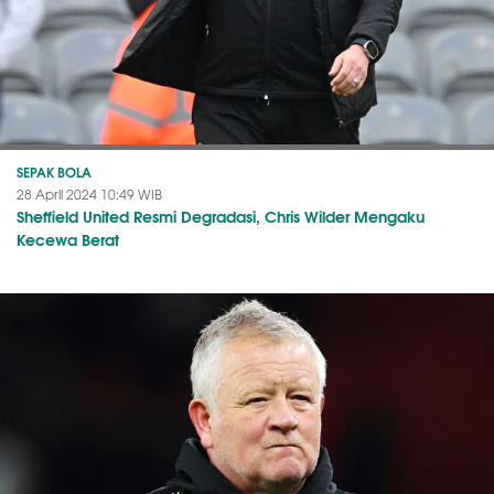
SEPAK BOLA
28 April 2024 10:49 WIB
Sheffield United Resmi Degradasi, Chris Wilder Mengaku
Kecewa Berat