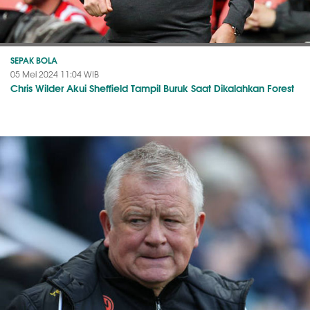
SEPAK BOLA
05 Mei 2024 11:04 WIB
Chris Wilder Akui Sheffield Tampil Buruk Saat Dikalahkan Forest