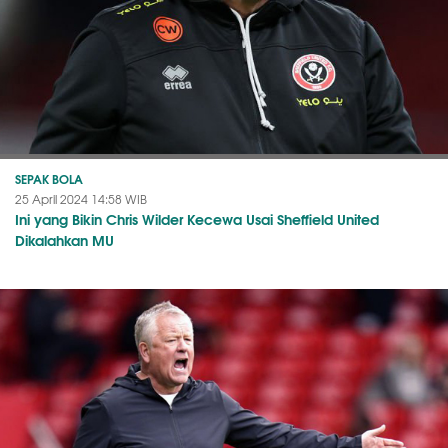
SEPAK BOLA
25 April 2024 14:58 WIB
Ini yang Bikin Chris Wilder Kecewa Usai Sheffield United
Dikalahkan MU