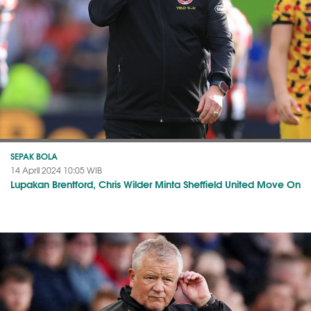
SEPAK BOLA
14 April 2024 10:05 WIB
Lupakan Brentford, Chris Wilder Minta Sheffield United Move On