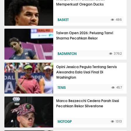
Memperkuat Oregon Ducks
BASKET
486
Taiwan Open 2026: Peluang Tanvi
Sharma Pecahkan Rekor
BADMINTON
3762
Opini Jessica Pegula Tentang Servis
Alexandra Eala Usai Final Di
Washington
TENIS
457
Marco Bezzecchi Cedera Parah Usai
Pecahkan Rekor Silverstone
MOTOGP
1313