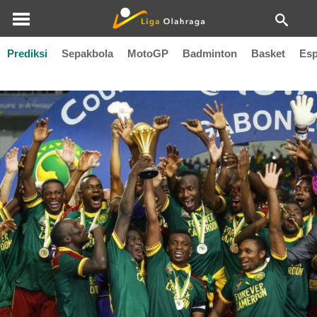
Prediksi
Sepakbola
MotoGP
Badminton
Basket
Esp
Bukina Faso