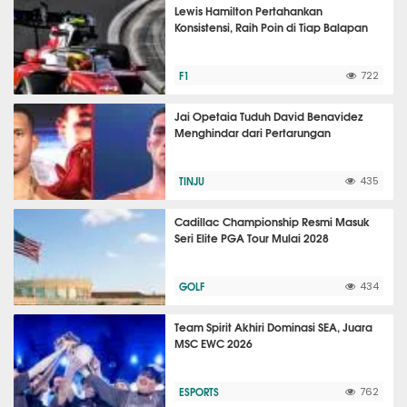
Lewis Hamilton Pertahankan
Konsistensi, Raih Poin di Tiap Balapan
F1
722
Jai Opetaia Tuduh David Benavidez
Menghindar dari Pertarungan
TINJU
435
Cadillac Championship Resmi Masuk
Seri Elite PGA Tour Mulai 2028
GOLF
434
Team Spirit Akhiri Dominasi SEA, Juara
MSC EWC 2026
ESPORTS
762