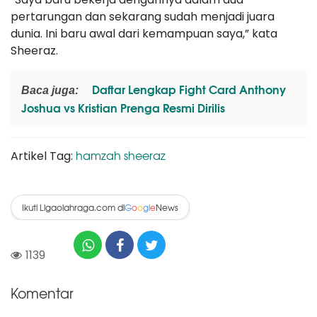
pertarungan dan sekarang sudah menjadi juara
dunia. Ini baru awal dari kemampuan saya,” kata
Sheeraz.
Daftar Lengkap Fight Card Anthony
Baca juga:
Joshua vs Kristian Prenga Resmi Dirilis
hamzah sheeraz
Artikel Tag:
Ikuti Ligaolahraga.com di
News
G
o
o
g
l
e
1139
Komentar