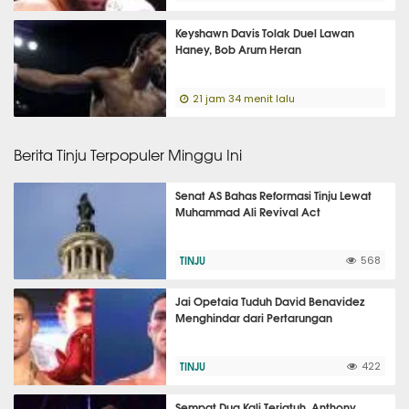
Keyshawn Davis Tolak Duel Lawan
Haney, Bob Arum Heran
21 jam 34 menit lalu
Berita Tinju Terpopuler Minggu Ini
Senat AS Bahas Reformasi Tinju Lewat
Muhammad Ali Revival Act
TINJU
568
Jai Opetaia Tuduh David Benavidez
Menghindar dari Pertarungan
TINJU
422
Sempat Dua Kali Terjatuh, Anthony