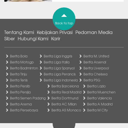
Back to top
Tentang Kami
Kebijakan Privasi
Pedoman Media
Siber
Hubungi Kami
Karir
Berita Bola
Berita Liga Inggris
Berita M. United
Berita Motogp
Berita Liga Italia
Berita Arsenal
Berita Badminton
Berita Liga Spanyol
Berita Liverpool
Berita Tinju
Berita Liga Perancis
Berita Chelsea
Berita Tenis
Berita Liga Indonesia
Berita PSG
Berita Persib
Berita Barcelona
Berita Lazio
Berita Persija
Berita Real Madrid
Berita Muenchen
Berita Semen Padang
Berita Dortmund
Berita Valencia
Berita Arema
Berita AC Milan
Berita A Madrid
Berita Persebaya
Berita AS Monaco
Berita M City