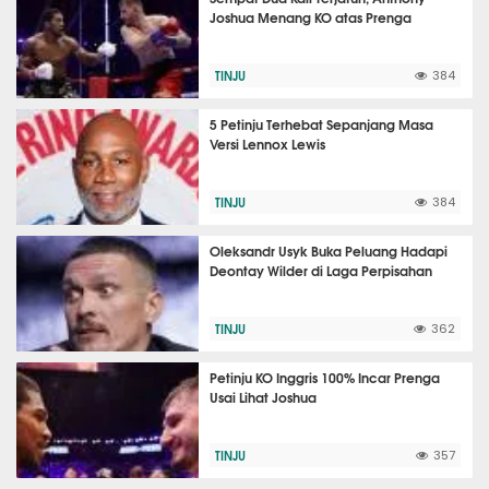
Joshua Menang KO atas Prenga
TINJU
384
5 Petinju Terhebat Sepanjang Masa
Versi Lennox Lewis
TINJU
384
Oleksandr Usyk Buka Peluang Hadapi
Deontay Wilder di Laga Perpisahan
TINJU
362
Petinju KO Inggris 100% Incar Prenga
Usai Lihat Joshua
TINJU
357