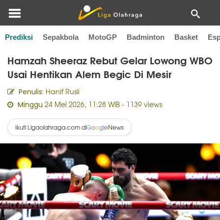
Prediksi
Sepakbola
MotoGP
Badminton
Basket
Esp
Home
Tinju
Hamzah Sheeraz Rebut Gelar Lowong WBO
Usai Hentikan Alem Begic Di Mesir
Hanif Rusli
Penulis:
24 Mei 2026, 11:28 WIB
- 1139 views
Minggu
Ikuti Ligaolahraga.com di
News
G
o
o
g
l
e