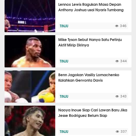
Lennox Lewis Ragukan Masa Depan
Anthony Joshua usai Nyaris Tumbang
TINJU
346
Mike Tyson Sebut Hanya Satu Petinju
Aktif Mirip Dirinya
TINJU
344
Benn Jagokan Vasiliy Lomachenko
Kalahkan Gervonta Davis
TINJU
343
Naoya Inoue Siap Cari Lawan Baru Jika
Jesse Rodriguez Belum Siap
TINJU
337