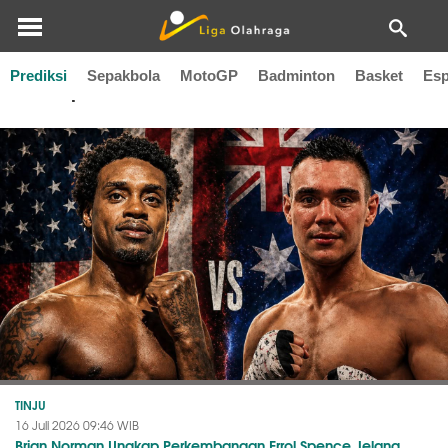
Prediksi
Sepakbola
MotoGP
Badminton
Basket
Esp
Errol Spence
TINJU
16 Juli 2026 09:46 WIB
Brian Norman Ungkap Perkembangan Errol Spence Jelang