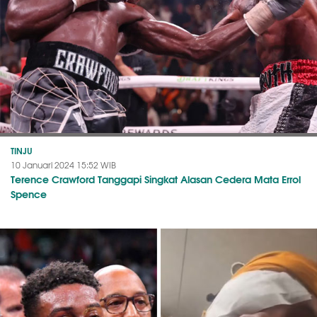
TINJU
10 Januari 2024 15:52 WIB
Terence Crawford Tanggapi Singkat Alasan Cedera Mata Errol
Spence