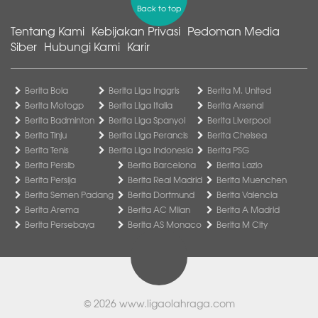
Back to top
Tentang Kami
Kebijakan Privasi
Pedoman Media
Siber
Hubungi Kami
Karir
Berita Bola
Berita Liga Inggris
Berita M. United
Berita Motogp
Berita Liga Italia
Berita Arsenal
Berita Badminton
Berita Liga Spanyol
Berita Liverpool
Berita Tinju
Berita Liga Perancis
Berita Chelsea
Berita Tenis
Berita Liga Indonesia
Berita PSG
Berita Persib
Berita Barcelona
Berita Lazio
Berita Persija
Berita Real Madrid
Berita Muenchen
Berita Semen Padang
Berita Dortmund
Berita Valencia
Berita Arema
Berita AC Milan
Berita A Madrid
Berita Persebaya
Berita AS Monaco
Berita M City
© 2026
www.ligaolahraga.com