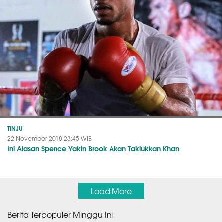
TINJU
22 November 2018 23:45 WIB
Ini Alasan Spence Yakin Brook Akan Taklukkan Khan
Load More
Berita Terpopuler Minggu Ini