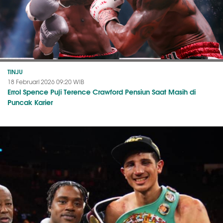
TINJU
18 Februari 2026 09:20 WIB
Errol Spence Puji Terence Crawford Pensiun Saat Masih di
Puncak Karier