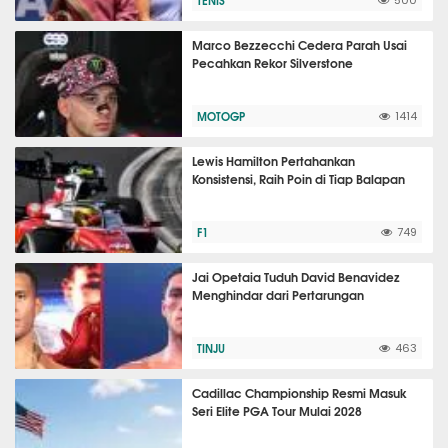
500
Marco Bezzecchi Cedera Parah Usai
Pecahkan Rekor Silverstone
MOTOGP
1414
Lewis Hamilton Pertahankan
Konsistensi, Raih Poin di Tiap Balapan
F1
749
Jai Opetaia Tuduh David Benavidez
Menghindar dari Pertarungan
TINJU
463
Cadillac Championship Resmi Masuk
Seri Elite PGA Tour Mulai 2028