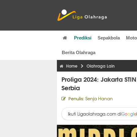
Prediksi
Sepakbola
Mot
Berita Olahraga
Home
Olahraga Lain
Proliga 2024: Jakarta ST
Serbia
Senja Hanan
Penulis:
Ikuti Ligaolahraga.com di
G
o
o
g
l
e