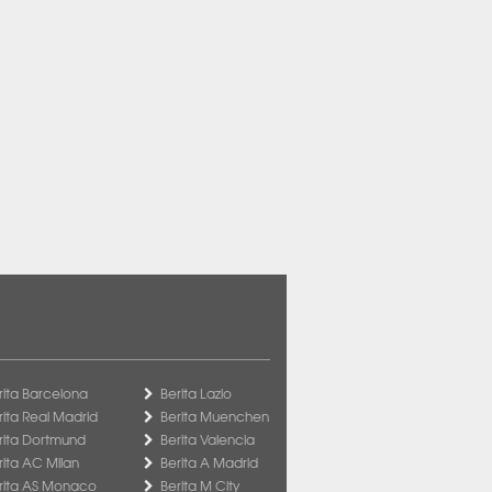
rita Barcelona
Berita Lazio
rita Real Madrid
Berita Muenchen
rita Dortmund
Berita Valencia
rita AC Milan
Berita A Madrid
rita AS Monaco
Berita M City