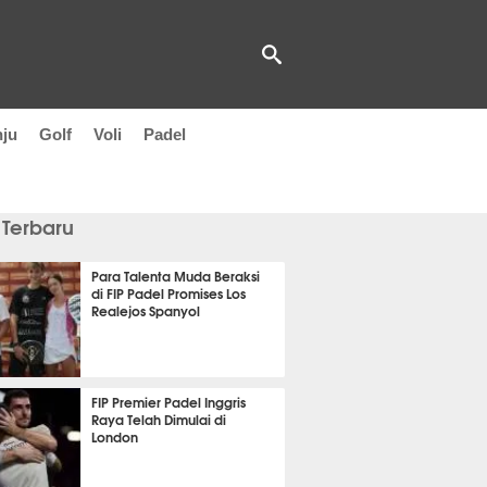
nju
Golf
Voli
Padel
 Terbaru
Para Talenta Muda Beraksi
di FIP Padel Promises Los
Realejos Spanyol
it 10 detik lalu
FIP Premier Padel Inggris
Raya Telah Dimulai di
London