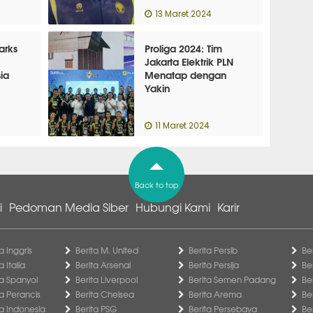
13 Maret 2024
arks
Proliga 2024: Tim
Jakarta Elektrik PLN
ia
Menatap dengan
Yakin
11 Maret 2024
Back to top
i
Pedoman Media Siber
Hubungi Kami
Karir
a Inggris
Berita M. United
Berita Persib
Be
a Italia
Berita Arsenal
Berita Persija
Be
ga Spanyol
Berita Liverpool
Berita Semen Padang
Be
ga Perancis
Berita Chelsea
Berita Arema
Be
ga Indonesia
Berita PSG
Berita Persebaya
Be