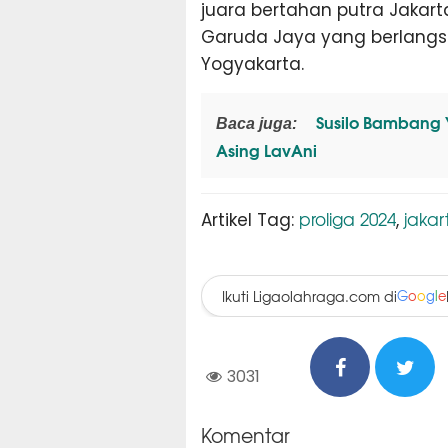
juara bertahan putra Jakart
Garuda Jaya yang berlangs
Yogyakarta.
Susilo Bambang 
Baca juga:
Asing LavAni
proliga 2024
jakar
Artikel Tag:
,
Ikuti Ligaolahraga.com di
G
o
o
g
l
e
3031
Komentar