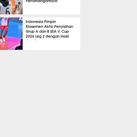
Pertandingannya!
A LAIN
394
Indonesia Pimpin
Klasemen Akhir Penyisihan
Grup A dan B SEA V. Cup
2026 Leg 2 dengan Hasil
Gemilang
A LAIN
369