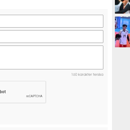
OLAHRAG
OLAHRAG
160 karakter tersisa