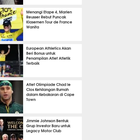
15 menit lalu
Menangi Etape 4, Marlen
Reusser Rebut Puncak
Klasemen Tour de France
Wanita
m 9 menit lalu
European Athletics Akan
Beri Bonus untuk
Penampilan Atlet Atletik
Terbaik
 11 menit lalu
Atlet Olimpiade Chad le
Clos Kehilangan Rumah
dalam Kebakaran di Cape
Town
 16 menit lalu
Jimmie Johnson Bentuk
Grup Investor Baru untuk
Legacy Motor Club