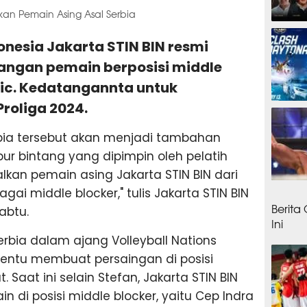
nkan Pemain Asing Asal Serbia
18 jam
ndonesia Jakarta STIN BIN resmi
ngan pemain berposisi middle
vic. Kedatangannta untuk
roliga 2024.
18 ja
ia tersebut akan menjadi tambahan
ur bintang yang dipimpin oleh pelatih
kan pemain asing Jakarta STIN BIN dari
18 ja
gai middle blocker," tulis Jakarta STIN BIN
Berita
abtu.
Ini
rbia dalam ajang Volleyball Nations
tentu membuat persaingan di posisi
 Saat ini selain Stefan, Jakarta STIN BIN
 di posisi middle blocker, yaitu Cep Indra