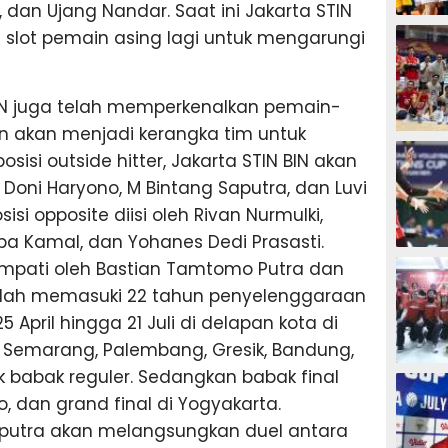
 dan Ujang Nandar. Saat ini Jakarta STIN
OLAHRAG
 slot pemain asing lagi untuk mengarungi
IN juga telah memperkenalkan pemain-
an akan menjadi kerangka tim untuk
OLAHRAG
posisi outside hitter, Jakarta STIN BIN akan
 Doni Haryono, M Bintang Saputra, dan Luvi
si opposite diisi oleh Rivan Nurmulki,
opa Kamal, dan Yohanes Dedi Prasasti.
OLAHRAG
itempati oleh Bastian Tamtomo Putra dan
 telah memasuki 22 tahun penyelenggaraan
 April hingga 21 Juli di delapan kota di
, Semarang, Palembang, Gresik, Bandung,
OLAHRAG
k babak reguler. Sedangkan babak final
lo, dan grand final di Yogyakarta.
putra akan melangsungkan duel antara