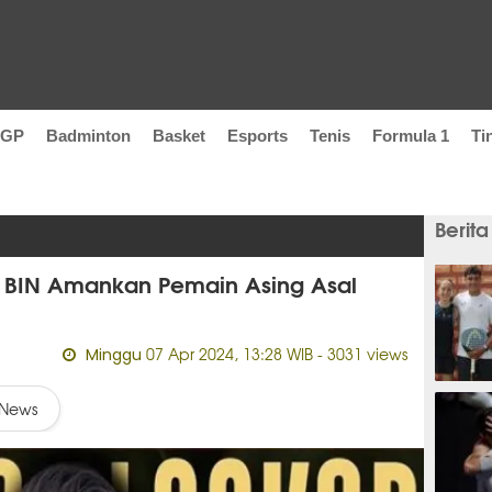
oGP
Badminton
Basket
Esports
Tenis
Formula 1
Ti
Berita
IN BIN Amankan Pemain Asing Asal
07 Apr 2024, 13:28 WIB
- 3031 views
Minggu
15 men
News