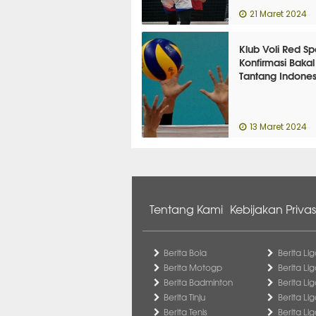
21 Maret 2024
Klub Voli Red Sp
Konfirmasi Bakal
Tantang Indones
13 Maret 2024
Tentang Kami
Kebijakan Privas
Berita Bola
Berita Lig
Berita Motogp
Berita Lig
Berita Badminton
Berita Li
Berita Tinju
Berita Li
Berita Tenis
Berita Li