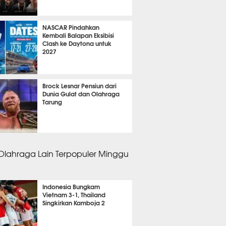
 19 menit lalu
NASCAR Pindahkan
Kembali Balapan Eksibisi
Clash ke Daytona untuk
2027
m 27 menit lalu
Brock Lesnar Pensiun dari
Dunia Gulat dan Olahraga
Tarung
m 34 menit lalu
 Olahraga Lain Terpopuler Minggu
Indonesia Bungkam
Vietnam 3-1, Thailand
Singkirkan Kamboja 2