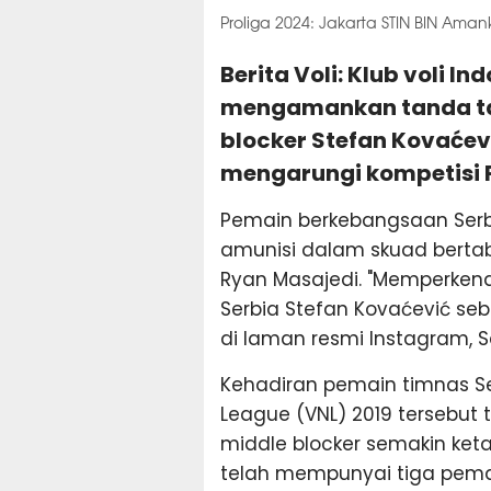
Proliga 2024: Jakarta STIN BIN Ama
Berita Voli: Klub voli I
mengamankan tanda ta
blocker Stefan Kovaće
mengarungi kompetisi P
Pemain berkebangsaan Serb
amunisi dalam skuad bertab
Ryan Masajedi. "Memperkenal
Serbia Stefan Kovaćević seba
di laman resmi Instagram, S
Kehadiran pemain timnas Se
League (VNL) 2019 tersebut 
middle blocker semakin ketat.
telah mempunyai tiga pemain