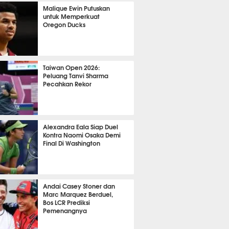
OLA
18709
Malique Ewin Putuskan
untuk Memperkuat
Oregon Ducks
459
Taiwan Open 2026:
Peluang Tanvi Sharma
Pecahkan Rekor
TON
3709
Alexandra Eala Siap Duel
Kontra Naomi Osaka Demi
Final Di Washington
539
Andai Casey Stoner dan
Marc Marquez Berduel,
Bos LCR Prediksi
Pemenangnya