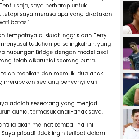
SEPAK B
Tentu saja, saya berharap untuk
, tetapi saya merasa apa yang dikatakan
ati batas."
n tempatnya di skuat Inggris dan Terry
BASKET
n menyusul tuduhan perselingkuhan, yang
ya hubungan Bridge dengan model asal
yang telah dikaruniai seorang putra.
i telah menikah dan memiliki dua anak
BADMIN
ang merupakan seorang penyanyi dari
aya adalah seseorang yang menjadi
TENIS
uruh dunia, termasuk anak-anak saya.
nti ia akan melihat kembali hal ini
aya pribadi tidak ingin terlibat dalam