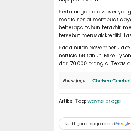
Pertarungan crossover yang
media sosial membuat daya
beberapa tahun terakhir, m
tersebut merusak kredibilitas
Pada bulan November, Jake
berusia 58 tahun, Mike Tyso
dari 70.000 orang di Texas d
Chelsea Ceroboh 
Baca juga:
wayne bridge
Artikel Tag:
Ikuti Ligaolahraga.com di
G
o
o
g
l
e