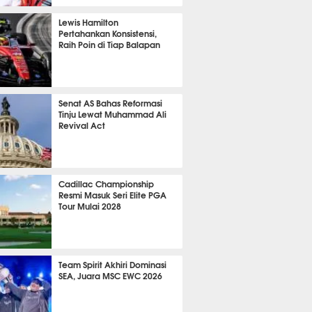
P
868
Lewis Hamilton
Pertahankan Konsistensi,
Raih Poin di Tiap Balapan
688
Senat AS Bahas Reformasi
Tinju Lewat Muhammad Ali
Revival Act
559
Cadillac Championship
Resmi Masuk Seri Elite PGA
Tour Mulai 2028
399
Team Spirit Akhiri Dominasi
SEA, Juara MSC EWC 2026