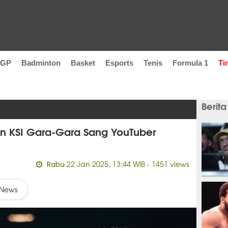
oGP
Badminton
Basket
Esports
Tenis
Formula 1
Ti
Berita
n KSI Gara-Gara Sang YouTuber
22 Jan 2025, 13:44 WIB
- 1451 views
Rabu
2 jam
News