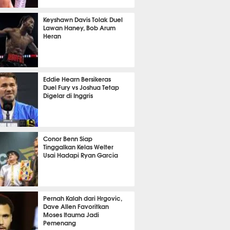
 47 menit lalu
Keyshawn Davis Tolak Duel
Lawan Haney, Bob Arum
Heran
 53 menit lalu
Eddie Hearn Bersikeras
Duel Fury vs Joshua Tetap
Digelar di Inggris
 57 menit lalu
Conor Benn Siap
Tinggalkan Kelas Welter
Usai Hadapi Ryan Garcia
 3 menit lalu
Pernah Kalah dari Hrgovic,
Dave Allen Favoritkan
Moses Itauma Jadi
Pemenang