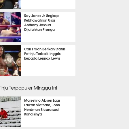
 6 menit lalu
Roy Jones Jr Ungkap
Kekhawatiran Usai
Anthony Joshua
Dijatuhkan Prenga
 43 menit lalu
Carl Froch Berikan Status
Petinju Terbaik Inggris
kepada Lennox Lewis
 46 menit lalu
Tinju Terpopuler Minggu Ini
Marselino Absen Lagi
Lawan Vietnam, John
Herdman Bicara soal
Kondisinya