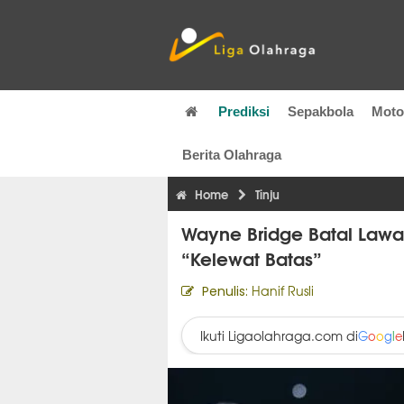
Prediksi
Sepakbola
Mot
Berita Olahraga
Home
Tinju
Wayne Bridge Batal Lawa
“Kelewat Batas”
Hanif Rusli
Penulis:
Ikuti Ligaolahraga.com di
G
o
o
g
l
e