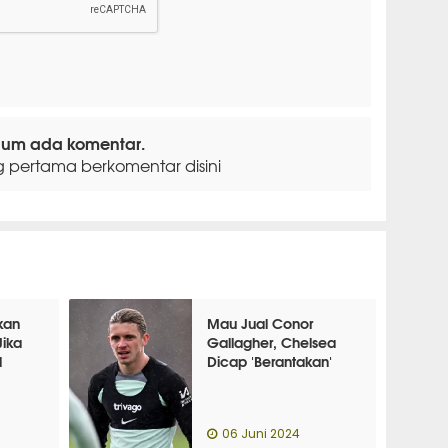
lum ada komentar.
g pertama berkomentar disini
kan
Mau Jual Conor
ika
Gallagher, Chelsea
l
Dicap 'Berantakan'
06 Juni 2024