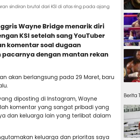
n sindiran brutal dari KSI di atas ring pada ajang
3 jam
ggris Wayne Bridge menarik diri
ngan KSI setelah sang YouTuber
an komentar soal dugaan
7 jam
n pacarnya dengan mantan rekan
an akan berlangsung pada 29 Maret, baru
lu.
7 jam
Berita 
ang diposting di Instagram, Wayne
alah komentar yang sangat pribadi yang
 dan keluarga lain yang terlibat dalam
gutamakan keluarga dan prioritas saya