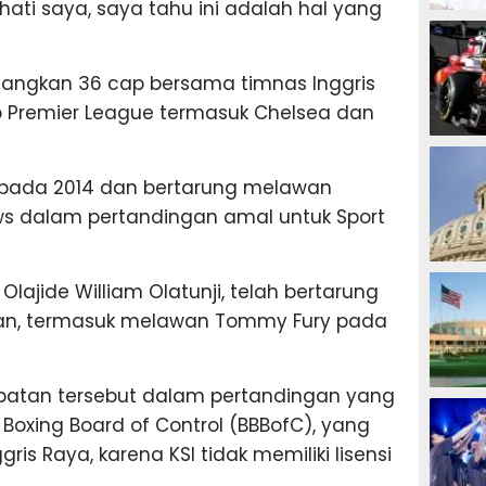
k hati saya, saya tahu ini adalah hal yang
MOTOG
angkan 36 cap bersama timnas Inggris
b Premier League termasuk Chelsea dan
F1
a pada 2014 dan bertarung melawan
ws dalam pertandingan amal untuk Sport
TINJU
Olajide William Olatunji, telah bertarung
n, termasuk melawan Tommy Fury pada
patan tersebut dalam pertandingan yang
GOLF
sh Boxing Board of Control (BBBofC), yang
ris Raya, karena KSI tidak memiliki lisensi