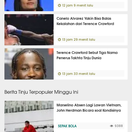
12 jam 9 menit lalu
Canelo Alvarez Yakin Bisa Balas
Kekalahan dari Terence Crawford
13 jam 29 menit lalu
Terence Crawford Sebut Tiga Nama
Penerus Takhta Tinju Dunia
13 jam 33 menit lalu
Berita Tinju Terpopuler Minggu Ini
Marselino Absen Lagi Lawan Vietnam,
John Herdman Bicara soal Kondisinya
SEPAK BOLA
9388