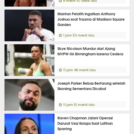
8 menit 47 detik lalu
Mantan Pelatih Ingatkan Anthony
Joshua soal Trauma di Madison Square
Garden
1 jam 53 menit lalu
Skye Nicolson Mundur dari Ajang
MVPW-06 Birmingham karena Cedera
11 jam 48 menit lalu
Joseph Parker Bebas Bertarung setelah
Skorsing Sementara Dicabut
11 jam 51 menit lalu
Raven Chapman Jalani Operasi
Darurat Usai Kolaps Saat Latihan
Sparring