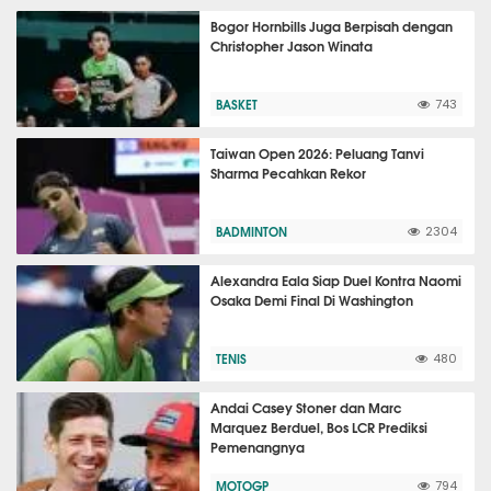
Bogor Hornbills Juga Berpisah dengan
Christopher Jason Winata
BASKET
743
Taiwan Open 2026: Peluang Tanvi
Sharma Pecahkan Rekor
BADMINTON
2304
Alexandra Eala Siap Duel Kontra Naomi
Osaka Demi Final Di Washington
TENIS
480
Andai Casey Stoner dan Marc
Marquez Berduel, Bos LCR Prediksi
Pemenangnya
MOTOGP
794