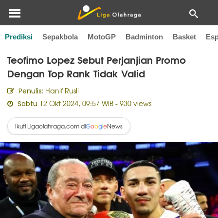
Prediksi
Sepakbola
MotoGP
Badminton
Basket
Esp
Home
Tinju
Teofimo Lopez Sebut Perjanjian Promo
Dengan Top Rank Tidak Valid
Hanif Rusli
Penulis:
12 Okt 2024, 09:57 WIB
- 930 views
Sabtu
Ikuti Ligaolahraga.com di
News
G
o
o
g
l
e