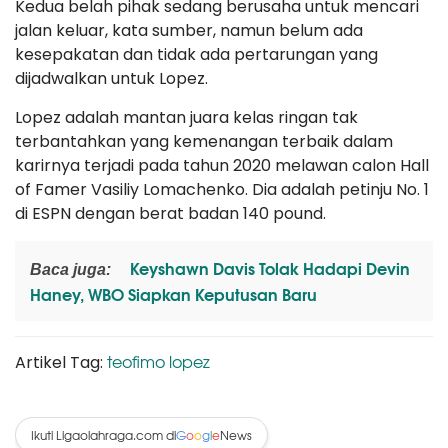
Kedua belah pihak sedang berusaha untuk mencari
jalan keluar, kata sumber, namun belum ada
kesepakatan dan tidak ada pertarungan yang
dijadwalkan untuk Lopez.
Lopez adalah mantan juara kelas ringan tak
terbantahkan yang kemenangan terbaik dalam
karirnya terjadi pada tahun 2020 melawan calon Hall
of Famer Vasiliy Lomachenko. Dia adalah petinju No. 1
di ESPN dengan berat badan 140 pound.
Keyshawn Davis Tolak Hadapi Devin
Baca juga:
Haney, WBO Siapkan Keputusan Baru
teofimo lopez
Artikel Tag:
Ikuti Ligaolahraga.com di
News
G
o
o
g
l
e