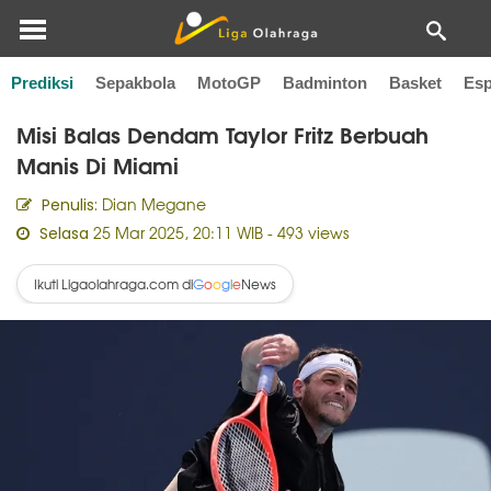
Prediksi
Sepakbola
MotoGP
Badminton
Basket
Esp
Home
Tenis
Misi Balas Dendam Taylor Fritz Berbuah
Manis Di Miami
Dian Megane
Penulis:
25 Mar 2025, 20:11 WIB
- 493 views
Selasa
Ikuti Ligaolahraga.com di
News
G
o
o
g
l
e