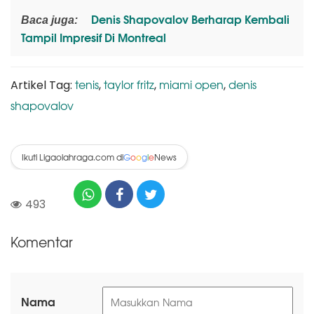
Denis Shapovalov Berharap Kembali
Baca juga:
Tampil Impresif Di Montreal
tenis
taylor fritz
miami open
denis
Artikel Tag:
,
,
,
shapovalov
Ikuti Ligaolahraga.com di
News
G
o
o
g
l
e
493
Komentar
Nama