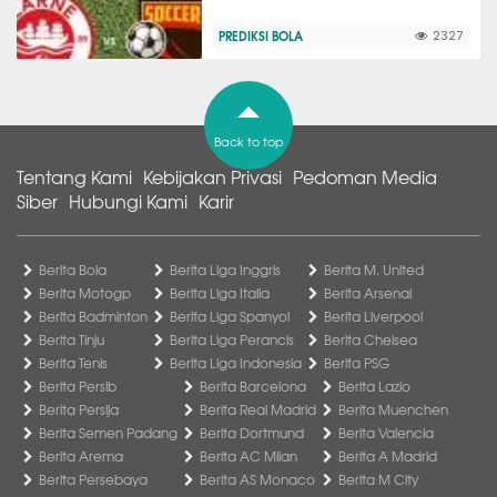
PREDIKSI BOLA
2327
Back to top
Tentang Kami
Kebijakan Privasi
Pedoman Media
Siber
Hubungi Kami
Karir
Berita Bola
Berita Liga Inggris
Berita M. United
Berita Motogp
Berita Liga Italia
Berita Arsenal
Berita Badminton
Berita Liga Spanyol
Berita Liverpool
Berita Tinju
Berita Liga Perancis
Berita Chelsea
Berita Tenis
Berita Liga Indonesia
Berita PSG
Berita Persib
Berita Barcelona
Berita Lazio
Berita Persija
Berita Real Madrid
Berita Muenchen
Berita Semen Padang
Berita Dortmund
Berita Valencia
Berita Arema
Berita AC Milan
Berita A Madrid
Berita Persebaya
Berita AS Monaco
Berita M City