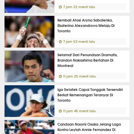
7 jam 32 menit lalu
Kembali Atasi Aryna Sabalenka,
Ekaterina Alexandrova Melaju Di
Toronto
7 jam 53 menit lalu
Selamat Dari Penundaan Dramatis,
Brandon Nakashima Bertahan Di
Montreal
11 jam 25 menit lalu
Iga Swiatek Capai Tonggak Tersendiri
Berkat Kemenangan Teranyar Di
Toronto
11 jam 45 menit lalu
Candaan Naomi Osaka Jelang Laga
Kontra Leylah Annie Fernandez Di