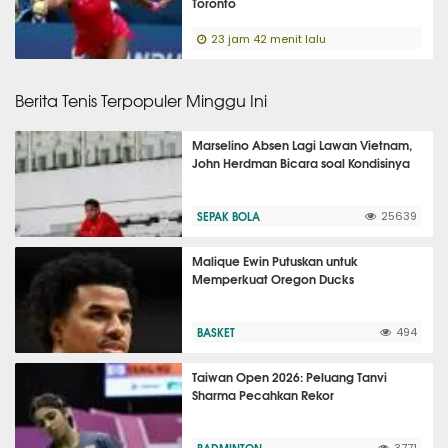
Toronto
23 jam 42 menit lalu
Berita Tenis Terpopuler Minggu Ini
Marselino Absen Lagi Lawan Vietnam,
John Herdman Bicara soal Kondisinya
SEPAK BOLA
25639
Malique Ewin Putuskan untuk
Memperkuat Oregon Ducks
BASKET
494
Taiwan Open 2026: Peluang Tanvi
Sharma Pecahkan Rekor