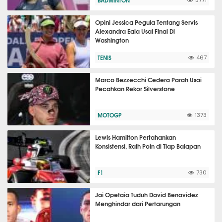
BADMINTON
3771
Opini Jessica Pegula Tentang Servis
Alexandra Eala Usai Final Di
Washington
TENIS
467
Marco Bezzecchi Cedera Parah Usai
Pecahkan Rekor Silverstone
MOTOGP
1373
Lewis Hamilton Pertahankan
Konsistensi, Raih Poin di Tiap Balapan
F1
730
Jai Opetaia Tuduh David Benavidez
Menghindar dari Pertarungan