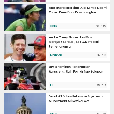
Alexandra Eala Siap Duel Kontra Naomi
Osaka Demi Final Di Washington
TENIS
480
Andai Casey Stoner dan Marc
Marquez Berduel, Bos LCR Prediksi
Pemenangnya
MOTOGP
793
Lewis Hamilton Pertahankan
Konsistensi, Raih Poin di Tiap Balapan
F1
618
Senat AS Bahas Reformasi Tinju Lewat
Muhammad Ali Revival Act