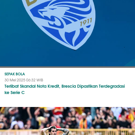
SEPAK BOLA
30 Mei 2025 06:32 WIB
Terlibat Skandal Nota Kredit, Brescia Dipastikan Terdegradasi
ke Serie C