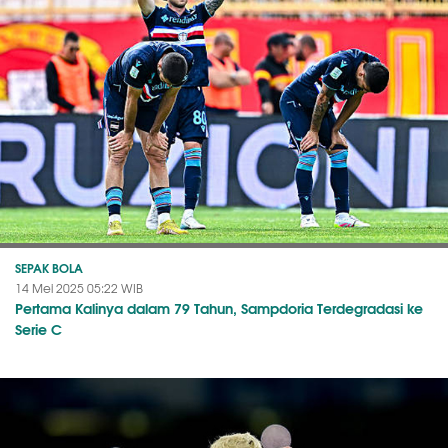
SEPAK BOLA
14 Mei 2025 05:22 WIB
Pertama Kalinya dalam 79 Tahun, Sampdoria Terdegradasi ke
Serie C