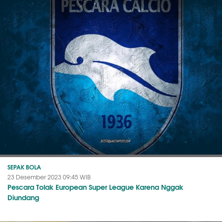
SEPAK BOLA
23 Desember 2023 09:45 WIB
Pescara Tolak European Super League Karena Nggak
Diundang