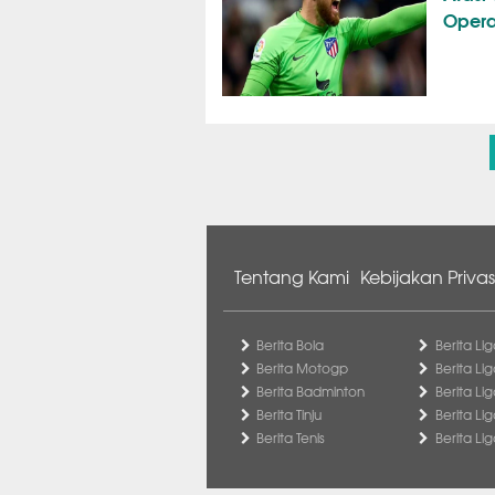
Opera
Tentang Kami
Kebijakan Privas
Berita Bola
Berita Lig
Berita Motogp
Berita Lig
Berita Badminton
Berita Li
Berita Tinju
Berita Li
Berita Tenis
Berita Li