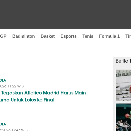
oGP
Badminton
Basket
Esports
Tenis
Formula 1
Ti
Berita
BOLA
2026 11:22 WIB
 Tegaskan Atletico Madrid Harus Main
rna Untuk Lolos ke Final
SEPAK B
BOLA
t 2025 17:47 WIB