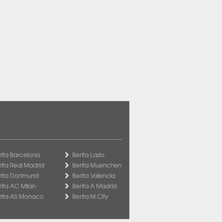
rita Barcelona
Berita Lazio
rita Real Madrid
Berita Muenchen
rita Dortmund
Berita Valencia
rita AC Milan
Berita A Madrid
rita AS Monaco
Berita M City