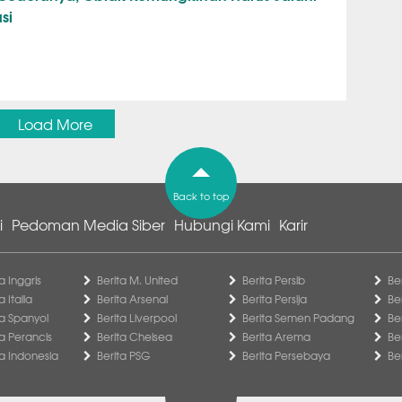
si
Load More
Back to top
i
Pedoman Media Siber
Hubungi Kami
Karir
a Inggris
Berita M. United
Berita Persib
Be
a Italia
Berita Arsenal
Berita Persija
Be
ga Spanyol
Berita Liverpool
Berita Semen Padang
Be
ga Perancis
Berita Chelsea
Berita Arema
Be
ga Indonesia
Berita PSG
Berita Persebaya
Be