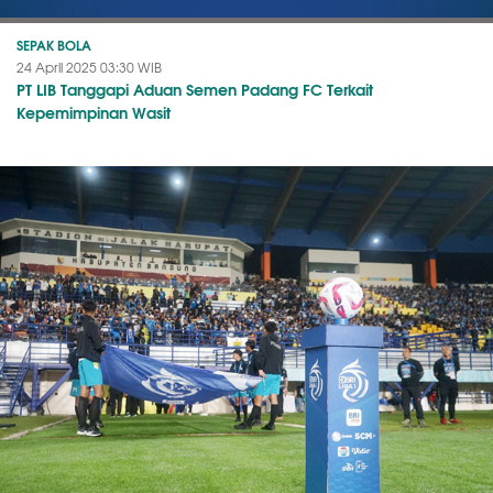
SEPAK BOLA
24 April 2025 03:30 WIB
PT LIB Tanggapi Aduan Semen Padang FC Terkait
Kepemimpinan Wasit