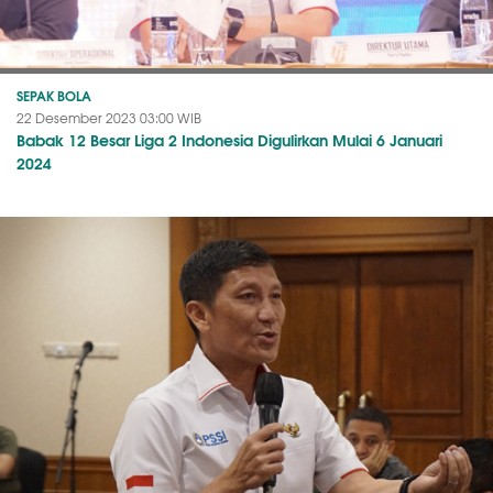
SEPAK BOLA
22 Desember 2023 03:00 WIB
Babak 12 Besar Liga 2 Indonesia Digulirkan Mulai 6 Januari
2024