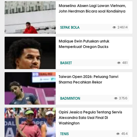
Marselino Absen Lagi Lawan Vietnam,
John Herdman Bicara soal Kondisinya
SEPAK BOLA
24614
Malique Ewin Putuskan untuk
Memperkuat Oregon Ducks
BASKET
481
Taiwan Open 2026: Peluang Tanvi
Sharma Pecahkan Rekor
BADMINTON
3756
Opini Jessica Pegula Tentang Servis
Alexandra Eala Usai Final Di
Washington
TENIS
454