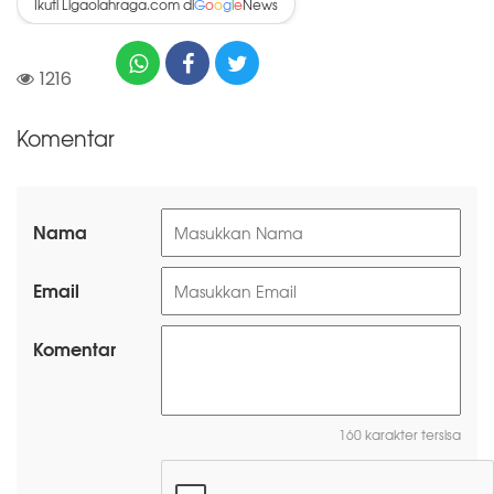
Ikuti Ligaolahraga.com di
News
G
o
o
g
l
e
1216
Komentar
Nama
Email
Komentar
160 karakter tersisa