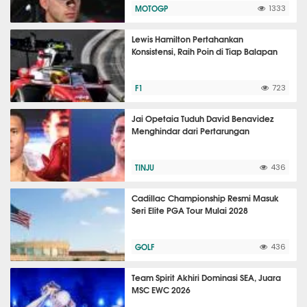
MOTOGP
1333
Lewis Hamilton Pertahankan
Konsistensi, Raih Poin di Tiap Balapan
F1
723
Jai Opetaia Tuduh David Benavidez
Menghindar dari Pertarungan
TINJU
436
Cadillac Championship Resmi Masuk
Seri Elite PGA Tour Mulai 2028
GOLF
436
Team Spirit Akhiri Dominasi SEA, Juara
MSC EWC 2026