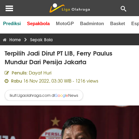
Prediksi
Sepakbola
MotoGP
Badminton
Basket
Esp
Liga Inggris
Liga Italia
Liga Spanyol
Liga Perancis
Li
Home
Sepak Bola
Terpilih Jadi Dirut PT LIB, Ferry Paulus
Mundur Dari Persija Jakarta
Dayat Huri
Penulis:
16 Nov 2022, 03:30 WIB
- 1216 views
Rabu
Ikuti Ligaolahraga.com di
News
G
o
o
g
l
e