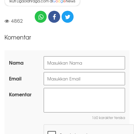
Ikuti Ligaolahraga.com di
News
G
o
o
g
l
e
4862
Komentar
Nama
Email
Komentar
160 karakter tersisa