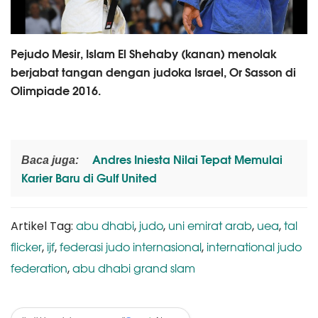
Pejudo Mesir, Islam El Shehaby (kanan) menolak
berjabat tangan dengan judoka Israel, Or Sasson di
Olimpiade 2016.
Andres Iniesta Nilai Tepat Memulai
Baca juga:
Karier Baru di Gulf United
abu dhabi
judo
uni emirat arab
uea
tal
Artikel Tag:
,
,
,
,
flicker
ijf
federasi judo internasional
international judo
,
,
,
federation
abu dhabi grand slam
,