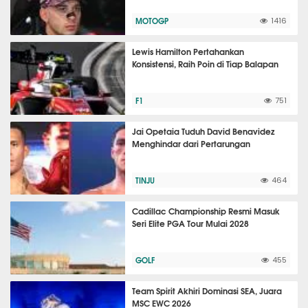
MOTOGP
1416
Lewis Hamilton Pertahankan
Konsistensi, Raih Poin di Tiap Balapan
F1
751
Jai Opetaia Tuduh David Benavidez
Menghindar dari Pertarungan
TINJU
464
Cadillac Championship Resmi Masuk
Seri Elite PGA Tour Mulai 2028
GOLF
455
Team Spirit Akhiri Dominasi SEA, Juara
MSC EWC 2026