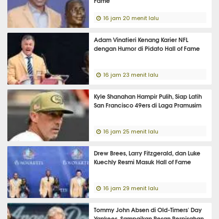
Fame
16 jam 20 menit lalu
Adam Vinatieri Kenang Karier NFL
dengan Humor di Pidato Hall of Fame
16 jam 23 menit lalu
Kyle Shanahan Hampir Pulih, Siap Latih
San Francisco 49ers di Laga Pramusim
16 jam 25 menit lalu
Drew Brees, Larry Fitzgerald, dan Luke
Kuechly Resmi Masuk Hall of Fame
16 jam 29 menit lalu
Tommy John Absen di Old-Timers' Day
Yankees, Sampaikan Pesan Perpisahan