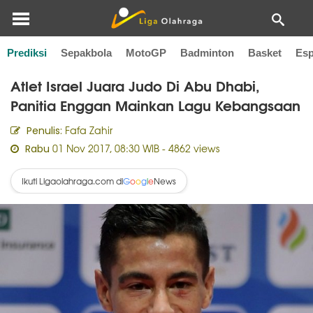
Prediksi
Sepakbola
MotoGP
Badminton
Basket
Esp
Home
Olahraga Lain
Atlet Israel Juara Judo Di Abu Dhabi,
Panitia Enggan Mainkan Lagu Kebangsaan
Fafa Zahir
Penulis:
01 Nov 2017, 08:30 WIB
- 4862 views
Rabu
Ikuti Ligaolahraga.com di
News
G
o
o
g
l
e