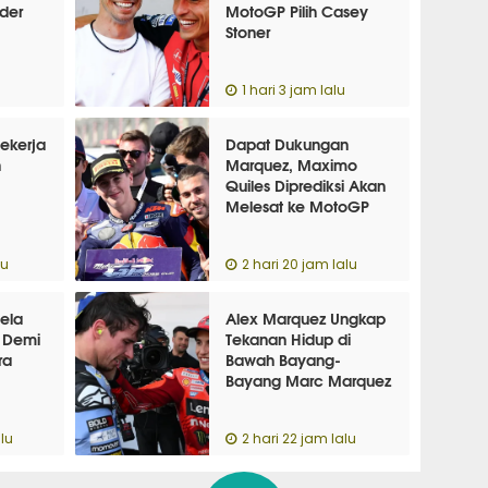
der
MotoGP Pilih Casey
Stoner
u
1 hari 3 jam lalu
ekerja
Dapat Dukungan
n
Marquez, Maximo
Quiles Diprediksi Akan
Melesat ke MotoGP
lu
2 hari 20 jam lalu
ela
Alex Marquez Ungkap
n Demi
Tekanan Hidup di
ra
Bawah Bayang-
Bayang Marc Marquez
lu
2 hari 22 jam lalu