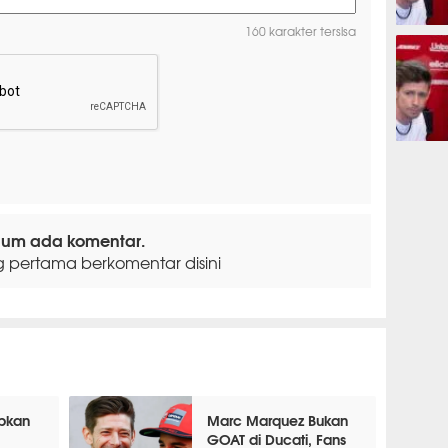
160 karakter tersisa
MOTOG
MOTOG
lum ada komentar.
g pertama berkomentar disini
apkan
Marc Marquez Bukan
GOAT di Ducati, Fans