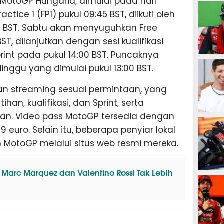
x MotoGP Hungaria, dimulai pada hari
MOTOG
tice 1 (FP1) pukul 09:45 BST, diikuti oleh
00 BST. Sabtu akan menyuguhkan Free
ST, dilanjutkan dengan sesi kualifikasi
rint pada pukul 14:00 BST. Puncaknya
MOTOG
nggu yang dimulai pukul 13:00 BST.
 streaming sesuai permintaan, yang
han, kualifikasi, dan Sprint, serta
an. Video pass MotoGP tersedia dengan
MOTOG
 euro. Selain itu, beberapa penyiar lokal
MotoGP melalui situs web resmi mereka.
m Marc Marquez dan Valentino Rossi Tak Lebih
MOTOG