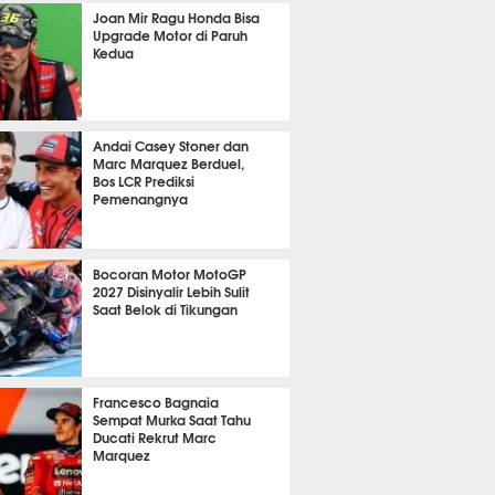
P
842
Joan Mir Ragu Honda Bisa
Upgrade Motor di Paruh
Kedua
P
819
Andai Casey Stoner dan
Marc Marquez Berduel,
Bos LCR Prediksi
Pemenangnya
P
736
Bocoran Motor MotoGP
2027 Disinyalir Lebih Sulit
Saat Belok di Tikungan
P
669
Francesco Bagnaia
Sempat Murka Saat Tahu
Ducati Rekrut Marc
Marquez