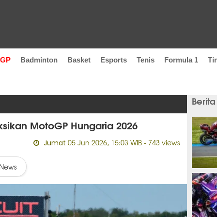
oGP
Badminton
Basket
Esports
Tenis
Formula 1
Ti
Berita
sikan MotoGP Hungaria 2026
05 Jun 2026, 15:03 WIB
- 743 views
Jumat
News
13 jam