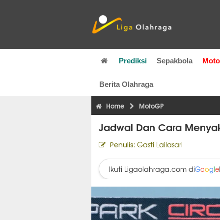
Prediksi
Sepakbola
Mot
Berita Olahraga
Home
MotoGP
Jadwal Dan Cara Menyak
Gasti Lailasari
Penulis:
Ikuti Ligaolahraga.com di
G
o
o
g
l
e