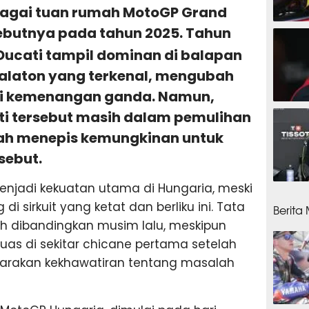
ebagai tuan rumah MotoGP Grand
debutnya pada tahun 2025. Tahun
14 jam
Ducati tampil dominan di balapan
alaton yang terkenal, mengubah
di kemenangan ganda. Namun,
16 ja
i tersebut masih dalam pemulihan
elah menepis kemungkinan untuk
sebut.
 menjadi kekuatan utama di Hungaria, meski
16 ja
di sirkuit yang ketat dan berliku ini. Tata
Berita
bah dibandingkan musim lalu, meskipun
rluas di sekitar chicane pertama setelah
rakan kekhawatiran tentang masalah