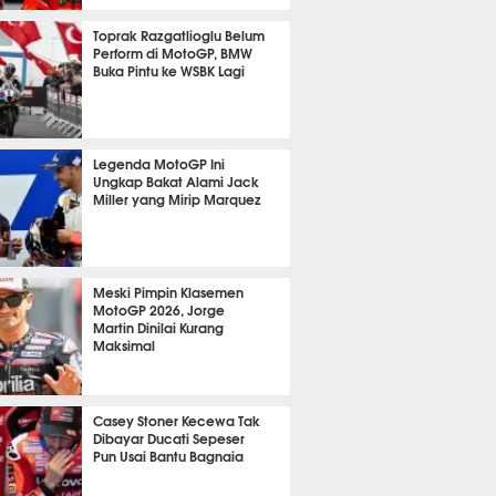
P
662
Toprak Razgatlioglu Belum
Perform di MotoGP, BMW
Buka Pintu ke WSBK Lagi
P
649
Legenda MotoGP Ini
Ungkap Bakat Alami Jack
Miller yang Mirip Marquez
P
595
Meski Pimpin Klasemen
MotoGP 2026, Jorge
Martin Dinilai Kurang
Maksimal
P
586
Casey Stoner Kecewa Tak
Dibayar Ducati Sepeser
Pun Usai Bantu Bagnaia