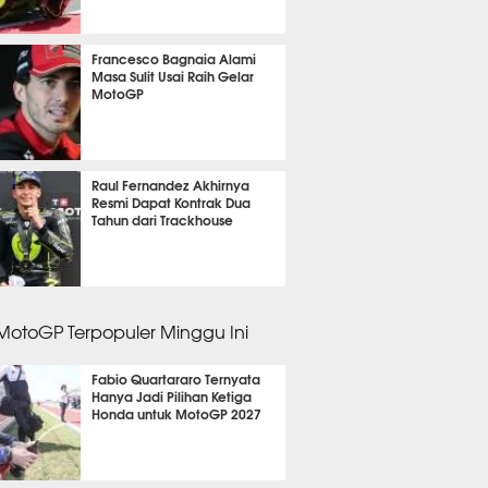
 12 menit lalu
Francesco Bagnaia Alami
Masa Sulit Usai Raih Gelar
MotoGP
m 55 menit lalu
Raul Fernandez Akhirnya
Resmi Dapat Kontrak Dua
Tahun dari Trackhouse
m 58 menit lalu
 MotoGP Terpopuler Minggu Ini
Fabio Quartararo Ternyata
Hanya Jadi Pilihan Ketiga
Honda untuk MotoGP 2027