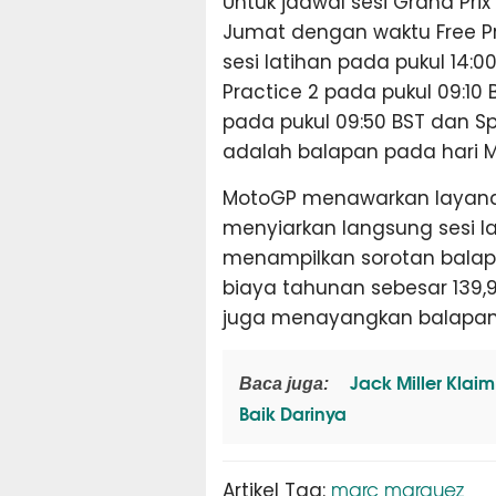
Untuk jadwal sesi Grand Pri
Jumat dengan waktu Free Prac
sesi latihan pada pukul 14:
Practice 2 pada pukul 09:10 B
pada pukul 09:50 BST dan Sp
adalah balapan pada hari Mi
MotoGP menawarkan layanan
menyiarkan langsung sesi lati
menampilkan sorotan balap
biaya tahunan sebesar 139,99
juga menayangkan balapan 
Jack Miller Klai
Baca juga:
Baik Darinya
marc marquez
Artikel Tag: