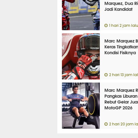
Marquez, Dua Ri
Jadi Kandidat
1 hari 2 jam lal
Marc Marquez B
Keras Tingkatka
Kondisi Fisiknya
2 hari 13 jam la
Marc Marquez R
Pangkas Libura
Rebut Gelar Jua
MotoGP 2026
2 hari 20 jam la