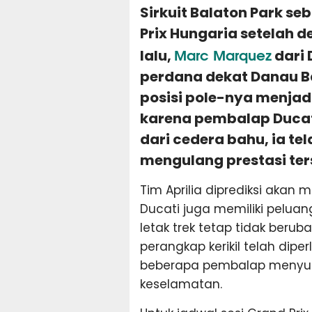
Sirkuit Balaton Park s
Prix Hungaria setelah 
Marc Marquez
lalu,
dari 
perdana dekat Danau B
posisi pole-nya menja
karena pembalap Ducat
dari cedera bahu, ia t
mengulang prestasi ter
Tim Aprilia diprediksi akan
Ducati juga memiliki peluang 
letak trek tetap tidak beru
perangkap kerikil telah dipe
beberapa pembalap menyua
keselamatan.