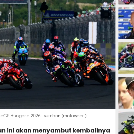
13 ja
13 ja
14 ja
14 ja
GP Hungaria 2026 - sumber: (motorsport)
an ini akan menyambut kembalinya