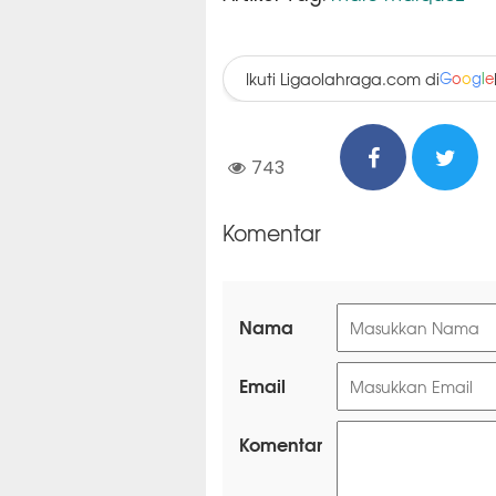
Ikuti Ligaolahraga.com di
G
o
o
g
l
e
743
Komentar
Nama
Email
Komentar