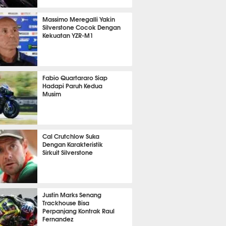
m 49 menit lalu
Massimo Meregalli Yakin
Silverstone Cocok Dengan
Kekuatan YZR-M1
m 53 menit lalu
Fabio Quartararo Siap
Hadapi Paruh Kedua
Musim
m 3 menit lalu
Cal Crutchlow Suka
Dengan Karakteristik
Sirkuit Silverstone
m 8 menit lalu
Justin Marks Senang
Trackhouse Bisa
Perpanjang Kontrak Raul
Fernandez