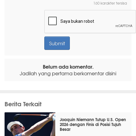
160 karakter tersisa
Belum ada komentar.
Jadilah yang pertama berkomentar disini
Berita Terkait
Joaquin Niemann Tutup U.S. Open
2026 dengan Finis di Posisi Tujuh
Besar