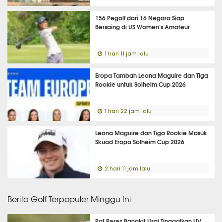
156 Pegolf dari 16 Negara Siap
Bersaing di US Women's Amateur
1 hari 11 jam lalu
Eropa Tambah Leona Maguire dan Tiga
Rookie untuk Solheim Cup 2026
1 hari 22 jam lalu
Leona Maguire dan Tiga Rookie Masuk
Skuad Eropa Solheim Cup 2026
2 hari 11 jam lalu
Berita Golf Terpopuler Minggu Ini
Pat Perez Bangkit Usai Tinggalkan LIV