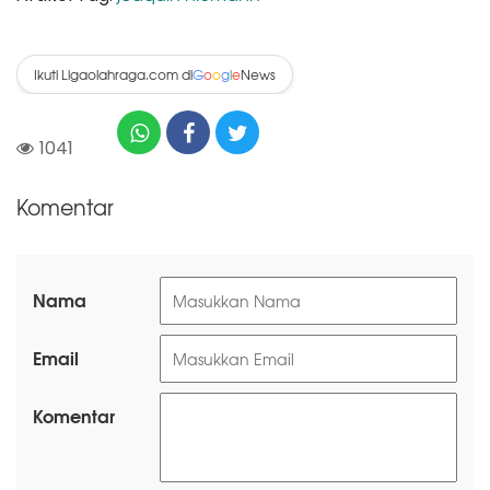
Ikuti Ligaolahraga.com di
News
G
o
o
g
l
e
1041
Komentar
Nama
Email
Komentar