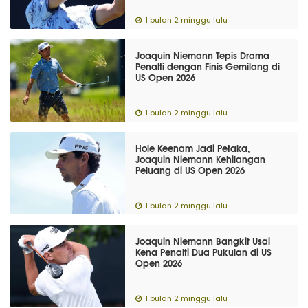
1 bulan 2 minggu lalu
Joaquin Niemann Tepis Drama
Penalti dengan Finis Gemilang di
US Open 2026
1 bulan 2 minggu lalu
Hole Keenam Jadi Petaka,
Joaquin Niemann Kehilangan
Peluang di US Open 2026
1 bulan 2 minggu lalu
Joaquin Niemann Bangkit Usai
Kena Penalti Dua Pukulan di US
Open 2026
1 bulan 2 minggu lalu