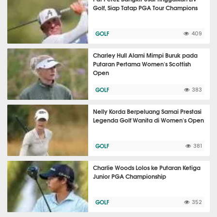
Golf, Siap Tatap PGA Tour Champions
GOLF
409
Charley Hull Alami Mimpi Buruk pada
Putaran Pertama Women's Scottish
Open
GOLF
383
Nelly Korda Berpeluang Samai Prestasi
Legenda Golf Wanita di Women's Open
GOLF
381
Charlie Woods Lolos ke Putaran Ketiga
Junior PGA Championship
GOLF
352