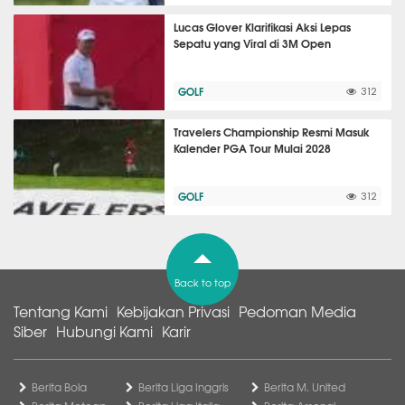
Lucas Glover Klarifikasi Aksi Lepas
Sepatu yang Viral di 3M Open
GOLF
312
Travelers Championship Resmi Masuk
Kalender PGA Tour Mulai 2028
GOLF
312
Back to top
Tentang Kami
Kebijakan Privasi
Pedoman Media
Siber
Hubungi Kami
Karir
Berita Bola
Berita Liga Inggris
Berita M. United