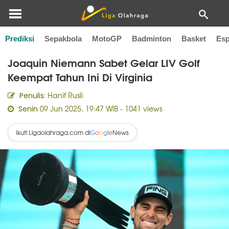
Prediksi
Sepakbola
MotoGP
Badminton
Basket
Esp
Home
Golf
Joaquin Niemann Sabet Gelar LIV Golf
Keempat Tahun Ini Di Virginia
Hanif Rusli
Penulis:
09 Jun 2025, 19:47 WIB
- 1041 views
Senin
Ikuti Ligaolahraga.com di
News
G
o
o
g
l
e