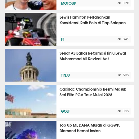
MOTOGP
826
Lewis Hamilton Pertahankan
Konsistensi, Raih Poin di Tiap Balapan
F1
645
Senat AS Bahas Reformasi Tinju Lewat
Muhammad Ali Revival Act
TINJU
532
Cadillac Championship Resmi Masuk
Seri Elite PGA Tour Mulai 2028
GOLF
362
Top Up ML DANA Murah di GGWP,
Diamond Hemat Instan