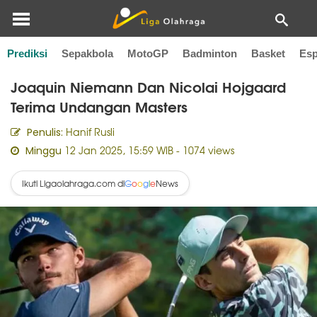
Prediksi
Sepakbola
MotoGP
Badminton
Basket
Esp
Home
Golf
Joaquin Niemann Dan Nicolai Hojgaard
Terima Undangan Masters
Hanif Rusli
Penulis:
12 Jan 2025, 15:59 WIB
- 1074 views
Minggu
Ikuti Ligaolahraga.com di
News
G
o
o
g
l
e