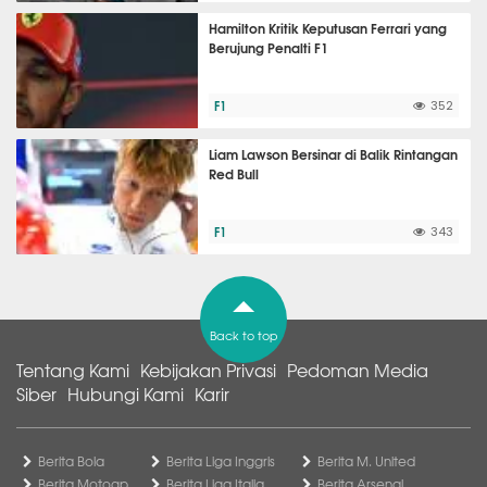
Hamilton Kritik Keputusan Ferrari yang
Berujung Penalti F1
F1
352
Liam Lawson Bersinar di Balik Rintangan
Red Bull
F1
343
Back to top
Tentang Kami
Kebijakan Privasi
Pedoman Media
Siber
Hubungi Kami
Karir
Berita Bola
Berita Liga Inggris
Berita M. United
Berita Motogp
Berita Liga Italia
Berita Arsenal