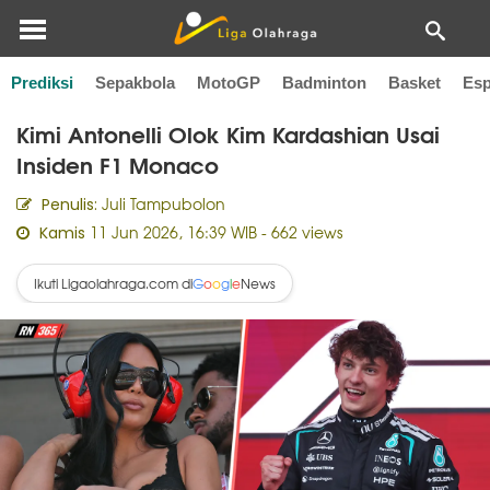
Prediksi
Sepakbola
MotoGP
Badminton
Basket
Esp
Home
F1
Kimi Antonelli Olok Kim Kardashian Usai
Insiden F1 Monaco
Juli Tampubolon
Penulis:
11 Jun 2026, 16:39 WIB
- 662 views
Kamis
Ikuti Ligaolahraga.com di
News
G
o
o
g
l
e