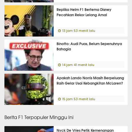
Replika Helm F1 Bertema Disney
Pecahkan Rekor Lelang Amal
13 jam 53 menit lalu
Binotto: Audi Puas, Belum Sepenuhnya
Bahagia
14 jam 41 menit lalu
Apakah Lando Norris Masih Berpeluang
Raih Gelar Usai Kebangkitan McLaren?
15 jam 53 menit lalu
Berita F1 Terpopuler Minggu Ini
Nyck De Vries Petik Kemenangan