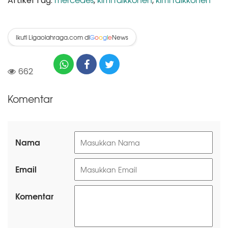
Artikel Tag:
,
,
Ikuti Ligaolahraga.com di
News
G
o
o
g
l
e
662
Komentar
Nama
Email
Komentar