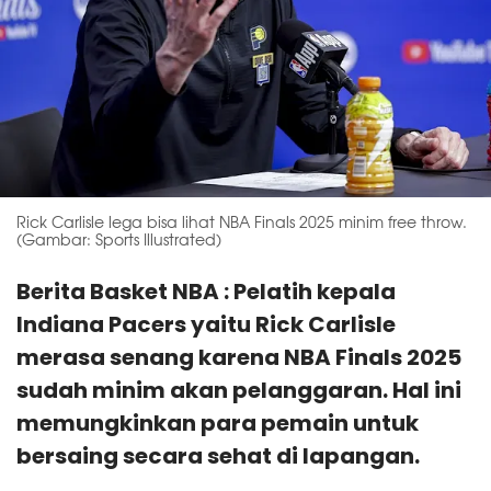
Rick Carlisle lega bisa lihat NBA Finals 2025 minim free throw.
(Gambar: Sports Illustrated)
Berita Basket NBA : Pelatih kepala
Indiana Pacers yaitu Rick Carlisle
merasa senang karena NBA Finals 2025
sudah minim akan pelanggaran. Hal ini
memungkinkan para pemain untuk
bersaing secara sehat di lapangan.