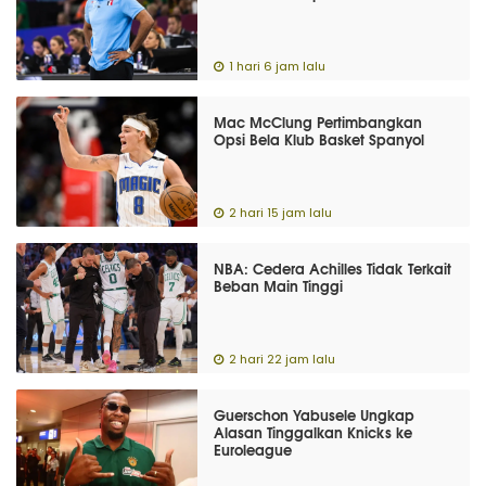
1 hari 6 jam lalu
Mac McClung Pertimbangkan
Opsi Bela Klub Basket Spanyol
2 hari 15 jam lalu
NBA: Cedera Achilles Tidak Terkait
Beban Main Tinggi
2 hari 22 jam lalu
Guerschon Yabusele Ungkap
Alasan Tinggalkan Knicks ke
Euroleague