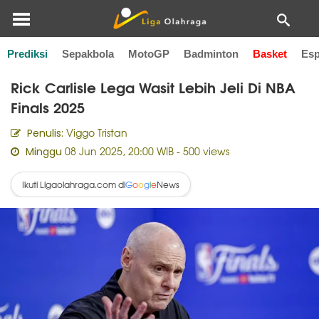
Prediksi
Sepakbola
MotoGP
Badminton
Basket
Esp
Home
Basket
Rick Carlisle Lega Wasit Lebih Jeli Di NBA
Finals 2025
Viggo Tristan
Penulis:
08 Jun 2025, 20:00 WIB
- 500 views
Minggu
Ikuti Ligaolahraga.com di
News
G
o
o
g
l
e