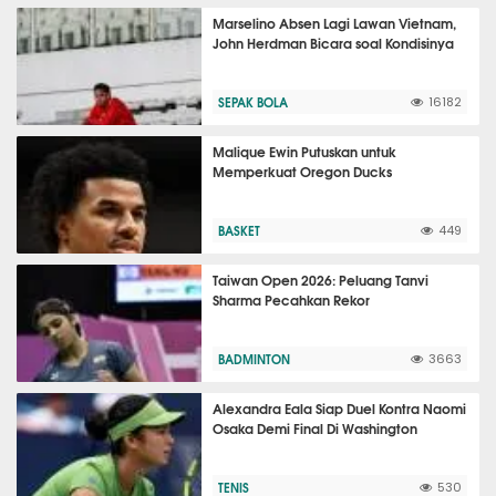
Marselino Absen Lagi Lawan Vietnam,
John Herdman Bicara soal Kondisinya
SEPAK BOLA
16182
Malique Ewin Putuskan untuk
Memperkuat Oregon Ducks
BASKET
449
Taiwan Open 2026: Peluang Tanvi
Sharma Pecahkan Rekor
BADMINTON
3663
Alexandra Eala Siap Duel Kontra Naomi
Osaka Demi Final Di Washington
TENIS
530