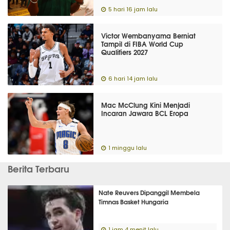
5 hari 16 jam lalu
Victor Wembanyama Berniat
Tampil di FIBA World Cup
Qualifiers 2027
6 hari 14 jam lalu
Mac McClung Kini Menjadi
Incaran Jawara BCL Eropa
1 minggu lalu
Berita Terbaru
Nate Reuvers Dipanggil Membela
Timnas Basket Hungaria
1 jam 4 menit lalu