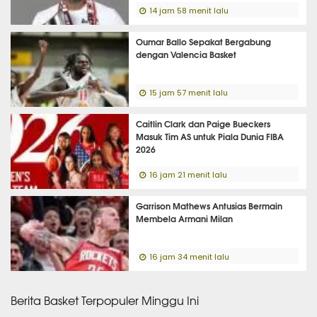
14 jam 58 menit lalu
Oumar Ballo Sepakat Bergabung
dengan Valencia Basket
15 jam 57 menit lalu
Caitlin Clark dan Paige Bueckers
Masuk Tim AS untuk Piala Dunia FIBA
2026
16 jam 21 menit lalu
Garrison Mathews Antusias Bermain
Membela Armani Milan
16 jam 34 menit lalu
Berita Basket Terpopuler Minggu Ini