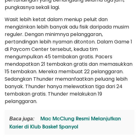
pungkasnya sekali lagi.
Wasit lebih ketat dalam meniup peluit dan
mengizinkan lebih banyak adu fisik daripada musim
reguler. Dengan minimnya pelanggaran,
pertandingan lebih nyaman ditonton. Dalam Game 1
di Paycom Center tersebut, kedua tim
mengumpulkan 45 tembakan gratis. Pacers
mendapatkan 21 tembakan gratis dan memasukkan
15 tembakan. Mereka membuat 22 pelanggaran.
Sedangkan Thunder memanfaatkan peluang lebih
banyak. Thunder hanya melewatkan tiga dari 24
tembakan gratis. Thunder melakukan 19
pelanggaran.
Mac McClung Resmi Melanjutkan
Baca juga:
Karier di Klub Basket Spanyol