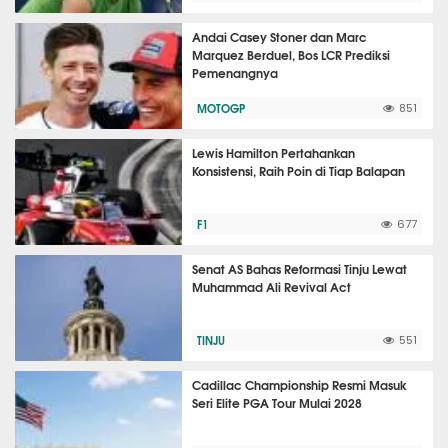
Andai Casey Stoner dan Marc
Marquez Berduel, Bos LCR Prediksi
Pemenangnya
MOTOGP
851
Lewis Hamilton Pertahankan
Konsistensi, Raih Poin di Tiap Balapan
F1
677
Senat AS Bahas Reformasi Tinju Lewat
Muhammad Ali Revival Act
TINJU
551
Cadillac Championship Resmi Masuk
Seri Elite PGA Tour Mulai 2028