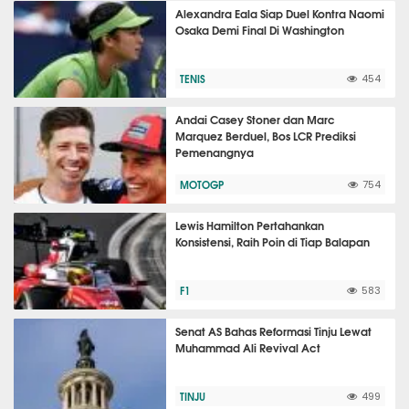
Alexandra Eala Siap Duel Kontra Naomi
Osaka Demi Final Di Washington
TENIS
454
Andai Casey Stoner dan Marc
Marquez Berduel, Bos LCR Prediksi
Pemenangnya
MOTOGP
754
Lewis Hamilton Pertahankan
Konsistensi, Raih Poin di Tiap Balapan
F1
583
Senat AS Bahas Reformasi Tinju Lewat
Muhammad Ali Revival Act
TINJU
499