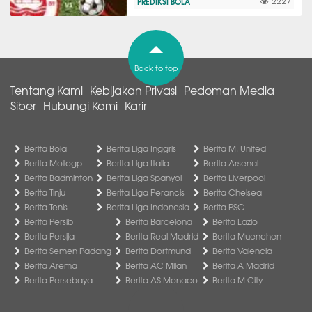
PREDIKSI BOLA
2227
Back to top
Tentang Kami
Kebijakan Privasi
Pedoman Media
Siber
Hubungi Kami
Karir
Berita Bola
Berita Liga Inggris
Berita M. United
Berita Motogp
Berita Liga Italia
Berita Arsenal
Berita Badminton
Berita Liga Spanyol
Berita Liverpool
Berita Tinju
Berita Liga Perancis
Berita Chelsea
Berita Tenis
Berita Liga Indonesia
Berita PSG
Berita Persib
Berita Barcelona
Berita Lazio
Berita Persija
Berita Real Madrid
Berita Muenchen
Berita Semen Padang
Berita Dortmund
Berita Valencia
Berita Arema
Berita AC Milan
Berita A Madrid
Berita Persebaya
Berita AS Monaco
Berita M City