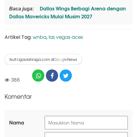
Dallas Wings Berbagi Arena dengan
Baca juga:
Dallas Mavericks Mulai Musim 2027
wnba
las vegas aces
Artikel Tag:
,
Ikuti Ligaolahraga.com di
News
G
o
o
g
l
e
386
Komentar
Nama