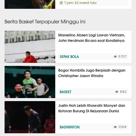
7 jam 33 menit lalu
Berita Basket Terpopuler Minggu Ini
Marselino Absen Lagi Lawan Vietnam,
John Herdman Bicara soal Kondisinya
SEPAK BOLA
5707
Bogor Hornbills Juga Berpisah dengan
Christopher Jason Winata
BASKET
682
Justin Hoh Lebih Khawatir Monyet dan
Kotoran Burung Di Kejuaraan Dunia
BADMINTON
1068