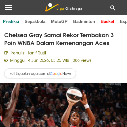
Prediksi
Sepakbola
MotoGP
Badminton
Basket
Esp
Home
Basket
Chelsea Gray Samai Rekor Tembakan 3
Poin WNBA Dalam Kemenangan Aces
Hanif Rusli
Penulis:
14 Jun 2026, 03:25 WIB
- 386 views
Minggu
Ikuti Ligaolahraga.com di
News
G
o
o
g
l
e