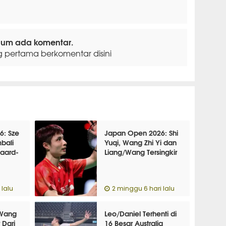
lum ada komentar.
g pertama berkomentar disini
6: Sze
Japan Open 2026: Shi
bali
Yuqi, Wang Zhi Yi dan
aard-
Liang/Wang Tersingkir
 lalu
2 minggu 6 hari lalu
-Wang
Leo/Daniel Terhenti di
 Dari
16 Besar Australia