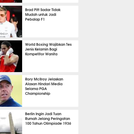
P
3775
Brad Pitt Sadar Tidak
Mudah untuk Jadi
Pebalap F1
4614
World Boxing Wajibkan Tes
Jenis Kelamin Bagi
Kompetitor Wanita
1726
Rory McIlroy Jelaskan
Alasan Hindari Media
Selama PGA
Championship
1985
Berlin Ingin Jadi Tuan
Rumah Jelang Peringatan
100 Tahun Olimpiade 1936