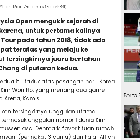
fian-Rian Ardianto/[Foto:PBSI]
5 jam
aysia Open mengukir sejarah di
karena, untuk pertama kalinya
 Tour pada tahun 2018, tidak ada
at teratas yang melaju ke
6 jam
l tersingkirnya juara bertahan
Chang di putaran kedua.
dua itu takluk atas pasangan baru Korea
7 jam
an Kim Won Ho, yang menang dua game
Berita
ta Arena, Kamis.
ikan tersingkirnya unggulan utama
, termasuk unggulan nomor 1 dunia Kim
smussen asal Denmark, favorit tuan rumah
umsani (peringkat 3 dunia) dan Fajar Alfian