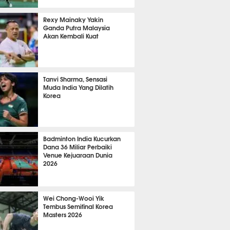
 36 menit lalu
Rexy Mainaky Yakin
Ganda Putra Malaysia
Akan Kembali Kuat
 5 menit lalu
Tanvi Sharma, Sensasi
Muda India Yang Dilatih
Korea
 35 menit lalu
Badminton India Kucurkan
Dana 36 Miliar Perbaiki
Venue Kejuaraan Dunia
2026
 35 menit lalu
Wei Chong-Wooi Yik
Tembus Semifinal Korea
Masters 2026