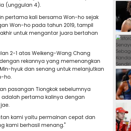
SEPAK B
ia (unggulan 4).
in pertama kali bersama Won-ho sejak
an Won-ho pada tahun 2019, tampil
akhir untuk mengantar juara bertahan
BASKET
ulan 2-1 atas Weikeng-Wang Chang
d dengan rekannya yang memenangkan
 Min-hyuk dan senang untuk melanjutkan
BADMIN
n-ho.
gan pasangan Tiongkok sebelumnya
ni adalah pertama kalinya dengan
TENIS
jae.
an kami yaitu permainan cepat dan
g kami berhasil menang."