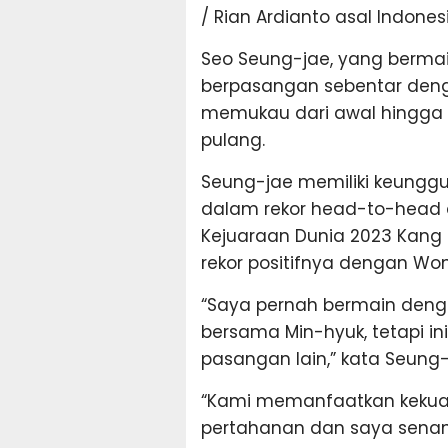
/ Rian Ardianto asal Indones
Seo Seung-jae, yang berma
berpasangan sebentar deng
memukau dari awal hingga 
pulang.
Seung-jae memiliki keungg
dalam rekor head-to-hea
Kejuaraan Dunia 2023 Kang
rekor positifnya dengan Wo
“Saya pernah bermain den
bersama Min-hyuk, tetapi i
pasangan lain,” kata Seung-
“Kami memanfaatkan kekuat
pertahanan dan saya senan