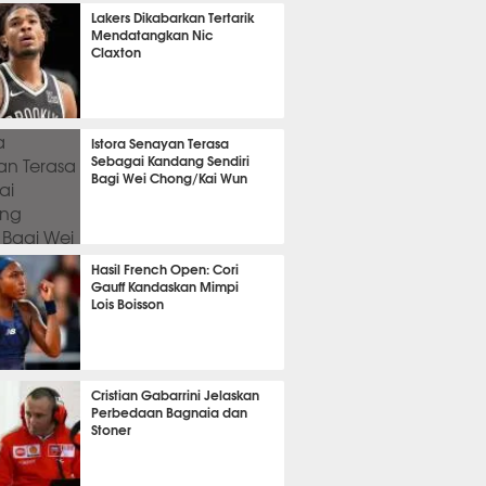
OLA
11697
Lakers Dikabarkan Tertarik
Mendatangkan Nic
Claxton
2976
Istora Senayan Terasa
Sebagai Kandang Sendiri
Bagi Wei Chong/Kai Wun
TON
2781
Hasil French Open: Cori
Gauff Kandaskan Mimpi
Lois Boisson
2991
Cristian Gabarrini Jelaskan
Perbedaan Bagnaia dan
Stoner