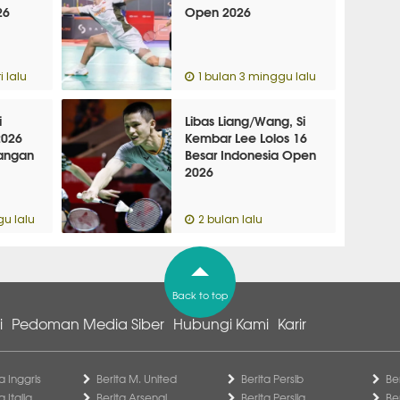
26
Open 2026
 lalu
1 bulan 3 minggu lalu
i
Libas Liang/Wang, Si
2026
Kembar Lee Lolos 16
angan
Besar Indonesia Open
2026
gu lalu
2 bulan lalu
Back to top
i
Pedoman Media Siber
Hubungi Kami
Karir
a Inggris
Berita M. United
Berita Persib
Be
a Italia
Berita Arsenal
Berita Persija
Be