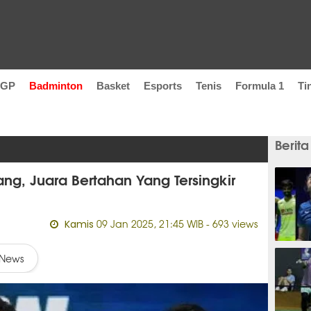
oGP
Badminton
Basket
Esports
Tenis
Formula 1
Ti
Berita
g, Juara Bertahan Yang Tersingkir
09 Jan 2025, 21:45 WIB
- 693 views
Kamis
2 jam
News