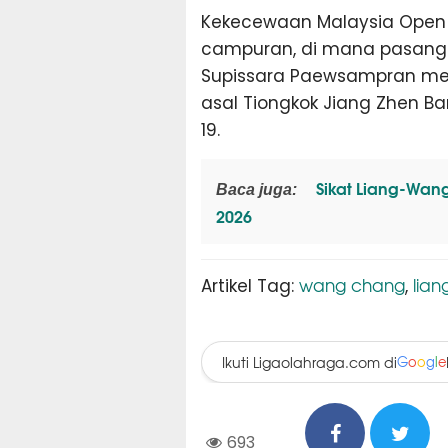
Kekecewaan Malaysia Open 
campuran, di mana pasanga
Supissara Paewsampran me
asal Tiongkok Jiang Zhen Ba
19.
Sikat Liang-Wang,
Baca juga:
2026
wang chang
lian
Artikel Tag:
,
Ikuti Ligaolahraga.com di
G
o
o
g
l
e
693