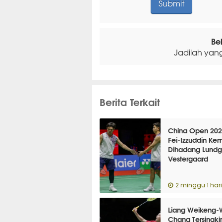
Be
Jadilah yan
Berita Terkait
China Open 202
Fei-Izzuddin Kem
Dihadang Lundg
Vestergaard
2 minggu 1 hari
Liang Weikeng
Chang Tersingkir