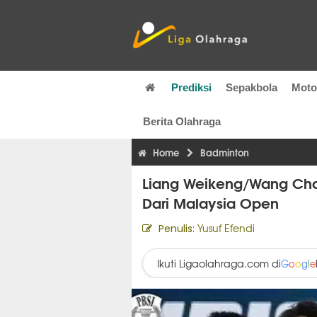
Prediksi
Sepakbola
Mot
Berita Olahraga
Home
Badminton
Liang Weikeng/Wang Chan
Dari Malaysia Open
Yusuf Efendi
Penulis:
Ikuti Ligaolahraga.com di
G
o
o
g
l
e