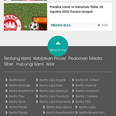
Prediksi Larne vs Saburtalo Tbilisi, 05
Agustus 2026 Europa League
PREDIKSI BOLA
2251
Back to top
Tentang Kami
Kebijakan Privasi
Pedoman Media
Siber
Hubungi Kami
Karir
Berita Bola
Berita Liga Inggris
Berita M. United
Berita Motogp
Berita Liga Italia
Berita Arsenal
Berita Badminton
Berita Liga Spanyol
Berita Liverpool
Berita Tinju
Berita Liga Perancis
Berita Chelsea
Berita Tenis
Berita Liga Indonesia
Berita PSG
Berita Persib
Berita Barcelona
Berita Lazio
Berita Persija
Berita Real Madrid
Berita Muenchen