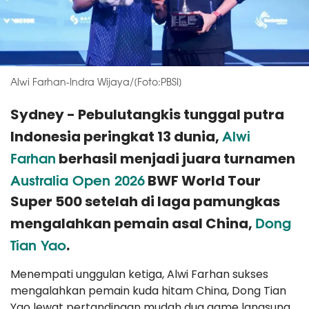
Alwi Farhan-Indra Wijaya/[Foto:PBSI]
Sydney - Pebulutangkis tunggal putra
Alwi
Indonesia peringkat 13 dunia,
Farhan
berhasil menjadi juara turnamen
Australia Open 2026
BWF World Tour
Super 500 setelah di laga pamungkas
Dong
mengalahkan pemain asal China,
Tian Yao
.
Menempati unggulan ketiga, Alwi Farhan sukses
mengalahkan pemain kuda hitam China, Dong Tian
Yao lewat pertandingan mudah dua game langsung