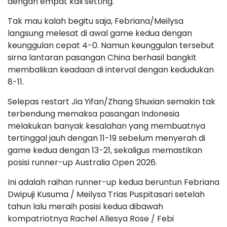
dengan empat kali setting.
Tak mau kalah begitu saja, Febriana/Meilysa
langsung melesat di awal game kedua dengan
keunggulan cepat 4-0. Namun keunggulan tersebut
sirna lantaran pasangan China berhasil bangkit
membalikan keadaan di interval dengan kedudukan
8-11.
Selepas restart Jia Yifan/Zhang Shuxian semakin tak
terbendung memaksa pasangan Indonesia
melakukan banyak kesalahan yang membuatnya
tertinggal jauh dengan 11-19 sebelum menyerah di
game kedua dengan 13-21, sekaligus memastikan
posisi runner-up Australia Open 2026.
Ini adalah raihan runner-up kedua beruntun Febriana
Dwipuji Kusuma / Meilysa Trias Puspitasari setelah
tahun lalu meraih posisi kedua dibawah
kompatriotnya Rachel Allesya Rose / Febi