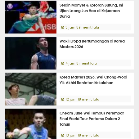
Selain Monyet & Kotoran Burung, Ini
Ujian Leong Jun Hao di Kejuaraan
Dunia
3 jam 59 menit lalu
Wakil Eropa Bertumbangan di Korea
Masters 2026
4 jam 8 menit lalu
Korea Masters 2026: Wei Chong-Wooi
Yik Akhiri Rentetan Kekalahan
12 jam 18 menit lalu
Cheam June Wei Tembus Perempat
Final World Tour Pertama Dalam 2
Tahun
13 jam 18 menit lalu