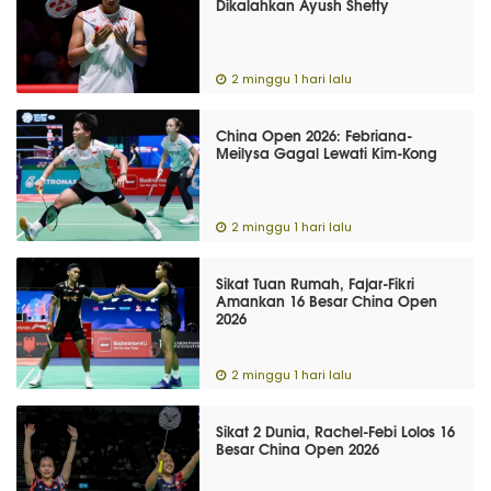
Dikalahkan Ayush Shetty
2 minggu 1 hari lalu
China Open 2026: Febriana-
Meilysa Gagal Lewati Kim-Kong
2 minggu 1 hari lalu
Sikat Tuan Rumah, Fajar-Fikri
Amankan 16 Besar China Open
2026
2 minggu 1 hari lalu
Sikat 2 Dunia, Rachel-Febi Lolos 16
Besar China Open 2026