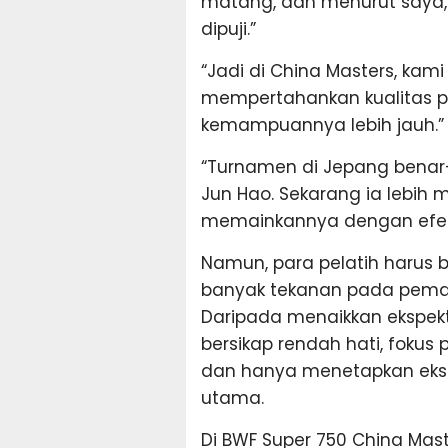
matang, dan menurut saya, 
dipuji.”
“Jadi di China Masters, kami
mempertahankan kualitas p
kemampuannya lebih jauh.”
“Turnamen di Jepang benar
Jun Hao. Sekarang ia lebi
memainkannya dengan efekt
Namun, para pelatih harus b
banyak tekanan pada pemai
Daripada menaikkan ekspek
bersikap rendah hati, foku
dan hanya menetapkan ekspe
utama.
Di BWF Super 750 China Mas