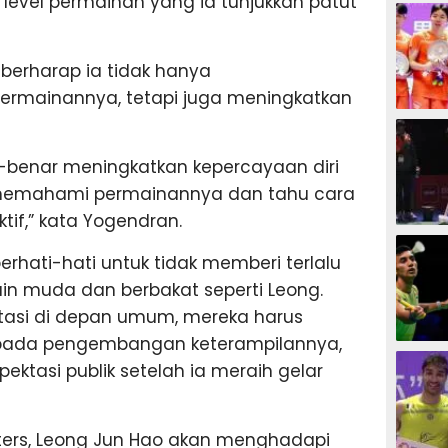
level permainan yang ia tunjukkan patut
BADMIN
 berharap ia tidak hanya
ermainannya, tetapi juga meningkatkan
BADMIN
-benar meningkatkan kepercayaan diri
h memahami permainannya dan tahu cara
if,” kata Yogendran.
BADMIN
erhati-hati untuk tidak memberi terlalu
n muda dan berbakat seperti Leong.
tasi di depan umum, mereka harus
s pada pengembangan keterampilannya,
BADMIN
ktasi publik setelah ia meraih gelar
ters, Leong Jun Hao akan menghadapi