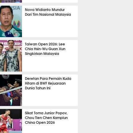
TON
1012
Nova Widianto Mundur
Dari Tim Nasional Malaysia
TON
736
Taiwan Open 2026: Lee
Chia Hsin-Wu Guan Xun
Singkirkan Malaysia
TON
728
Deretan Para Pemain Kuda
Hitam di BWF Kejuaraan
Dunia Tahun Ini
TON
659
Sikat Toma Junior Popov,
Chou Tien Chen Kampiun
China Open 2026