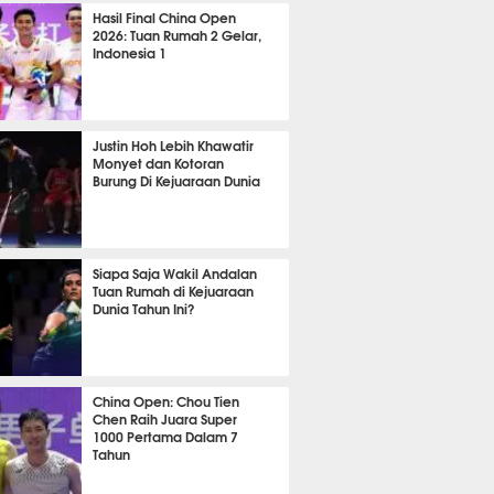
TON
1762
Hasil Final China Open
2026: Tuan Rumah 2 Gelar,
Indonesia 1
TON
1262
Justin Hoh Lebih Khawatir
Monyet dan Kotoran
Burung Di Kejuaraan Dunia
TON
1078
Siapa Saja Wakil Andalan
Tuan Rumah di Kejuaraan
Dunia Tahun Ini?
TON
1045
China Open: Chou Tien
Chen Raih Juara Super
1000 Pertama Dalam 7
Tahun