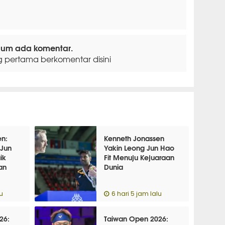
lum ada komentar.
g pertama berkomentar disini
n:
Kenneth Jonassen
 Jun
Yakin Leong Jun Hao
ik
Fit Menuju Kejuaraan
an
Dunia
u
6 hari 5 jam lalu
26:
Taiwan Open 2026: