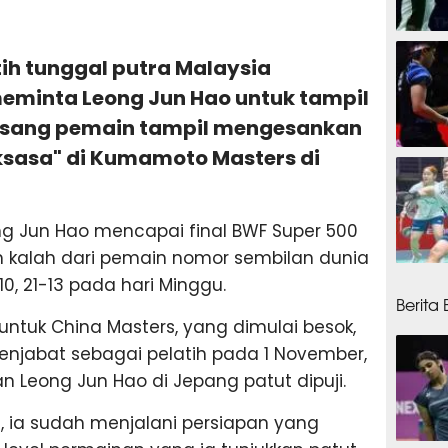
4 jam
tih tunggal putra Malaysia
eminta Leong Jun Hao untuk tampil
ah sang pemain tampil mengesankan
sasa" di Kumamoto Masters di
12 ja
g Jun Hao mencapai final BWF Super 500
kalah dari pemain nomor sembilan dunia
20 ja
-10, 21-13 pada hari Minggu.
Berita
untuk China Masters, yang dimulai besok,
njabat sebagai pelatih pada 1 November,
Leong Jun Hao di Jepang patut dipuji.
 ia sudah menjalani persiapan yang