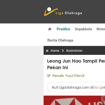
Prediksi
Sepakbola
Mot
Berita Olahraga
Home
Badminton
Leong Jun Hao Tampil Per
Pekan Ini
Yusuf Efendi
Penulis:
Ikuti Ligaolahraga.com di
G
o
o
g
l
e