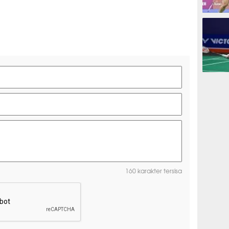
BADMIN
BADMIN
160 karakter tersisa