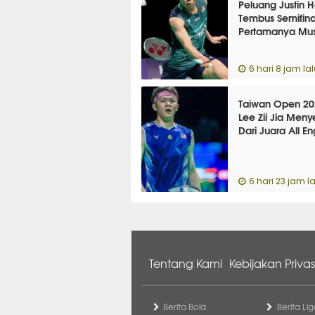
Peluang Justin 
Tembus Semifina
Pertamanya Mus
6 hari 8 jam lal
Taiwan Open 20
Lee Zii Jia Meny
Dari Juara All E
6 hari 23 jam la
Tentang Kami
Kebijakan Privas
Berita Bola
Berita Lig