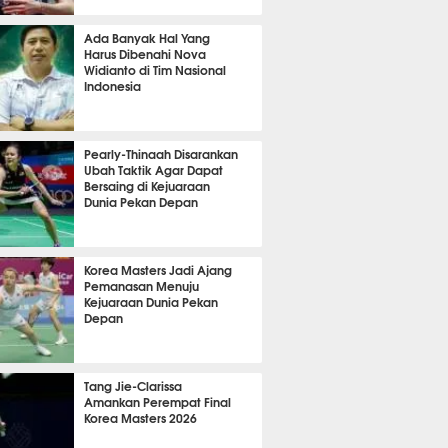
 44 menit lalu
Ada Banyak Hal Yang
Harus Dibenahi Nova
Widianto di Tim Nasional
Indonesia
 44 menit lalu
Pearly-Thinaah Disarankan
Ubah Taktik Agar Dapat
Bersaing di Kejuaraan
Dunia Pekan Depan
 15 menit lalu
Korea Masters Jadi Ajang
Pemanasan Menuju
Kejuaraan Dunia Pekan
Depan
 45 menit lalu
Tang Jie-Clarissa
Amankan Perempat Final
Korea Masters 2026