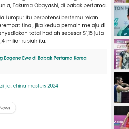
nia, Takuma Obayashi, di babak pertama.
BADMIN
la Lumpur itu berpotensi bertemu rekan
erempat final, jika kedua pemain melaju di
yediakan total hadiah sebesar $1,15 juta
BADMIN
,4 miliar rupiah itu.
ang Eogene Ewe di Babak Pertama Korea
BADMIN
zii jia
china masters 2024
,
BADMIN
News