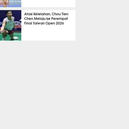
TON
577
Atasi Kelelahan, Chou Tien
Chen Melaju ke Perempat
Final Taiwan Open 2026
TON
564