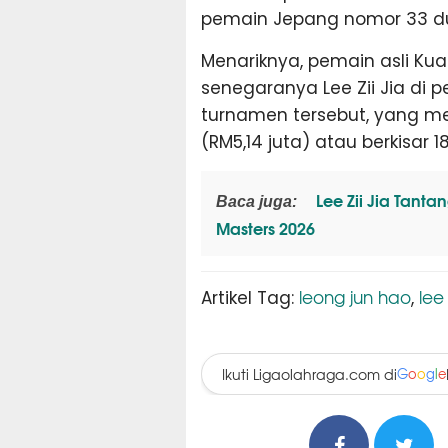
pemain Jepang nomor 33 du
Menariknya, pemain asli Kua
senegaranya Lee Zii Jia di p
turnamen tersebut, yang men
(RM5,14 juta) atau berkisar 18
Lee Zii Jia Tant
Baca juga:
Masters 2026
leong jun hao
lee 
Artikel Tag:
,
Ikuti Ligaolahraga.com di
G
o
o
g
l
e