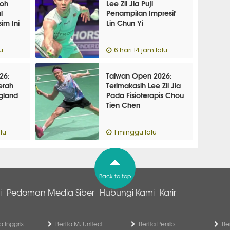
Hoh
Lee Zii Jia Puji
l
Penampilan Impresif
im Ini
Lin Chun Yi
u
6 hari 14 jam lalu
26:
Taiwan Open 2026:
erah
Terimakasih Lee Zii Jia
ngland
Pada Fisioterapis Chou
Tien Chen
lu
1 minggu lalu
Back to top
i
Pedoman Media Siber
Hubungi Kami
Karir
a Inggris
Berita M. United
Berita Persib
Be