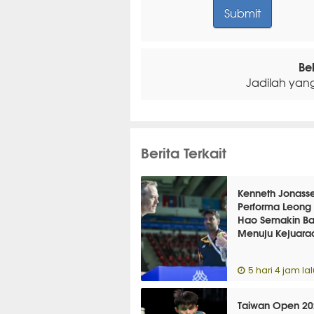
Be
Jadilah yan
Berita Terkait
Kenneth Jonasse
Performa Leong
Hao Semakin Ba
Menuju Kejuara
Dunia
5 hari 4 jam lal
Taiwan Open 20