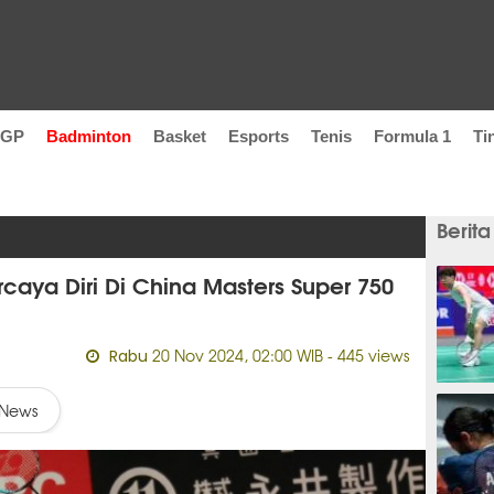
oGP
Badminton
Basket
Esports
Tenis
Formula 1
Ti
Berita
caya Diri Di China Masters Super 750
20 Nov 2024, 02:00 WIB
- 445 views
Rabu
44 men
News