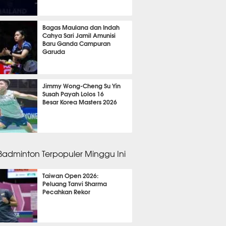
 14 menit lalu
Bagas Maulana dan Indah
Cahya Sari Jamil Amunisi
Baru Ganda Campuran
Garuda
m 44 menit lalu
Jimmy Wong-Cheng Su Yin
Susah Payah Lolos 16
Besar Korea Masters 2026
m 30 menit lalu
 Badminton Terpopuler Minggu Ini
Taiwan Open 2026:
Peluang Tanvi Sharma
Pecahkan Rekor