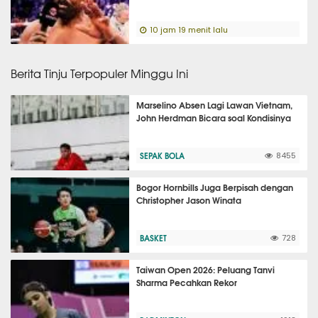
10 jam 19 menit lalu
Berita Tinju Terpopuler Minggu Ini
Marselino Absen Lagi Lawan Vietnam,
John Herdman Bicara soal Kondisinya
SEPAK BOLA
8455
Bogor Hornbills Juga Berpisah dengan
Christopher Jason Winata
BASKET
728
Taiwan Open 2026: Peluang Tanvi
Sharma Pecahkan Rekor