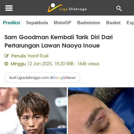
Prediksi
Sepakbola
MotoGP
Badminton
Basket
Esp
Home
Tinju
Sam Goodman Kembali Tarik Diri Dari
Pertarungan Lawan Naoya Inoue
Hanif Rusli
Penulis:
12 Jan 2025, 18:20 WIB
- 1646 views
Minggu
Ikuti Ligaolahraga.com di
News
G
o
o
g
l
e