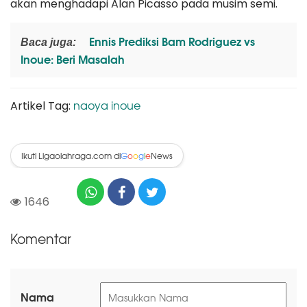
akan menghadapi Alan Picasso pada musim semi.
Ennis Prediksi Bam Rodriguez vs
Baca juga:
Inoue: Beri Masalah
naoya inoue
Artikel Tag:
Ikuti Ligaolahraga.com di
News
G
o
o
g
l
e
1646
Komentar
Nama