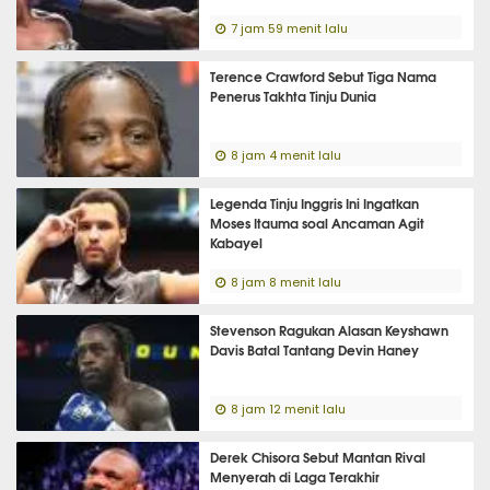
7 jam 59 menit lalu
Terence Crawford Sebut Tiga Nama
Penerus Takhta Tinju Dunia
8 jam 4 menit lalu
Legenda Tinju Inggris Ini Ingatkan
Moses Itauma soal Ancaman Agit
Kabayel
8 jam 8 menit lalu
Stevenson Ragukan Alasan Keyshawn
Davis Batal Tantang Devin Haney
8 jam 12 menit lalu
Derek Chisora Sebut Mantan Rival
Menyerah di Laga Terakhir