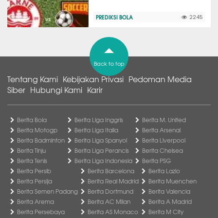
PREDIKSI BOLA
2245
Back to top
Tentang Kami
Kebijakan Privasi
Pedoman Media
Siber
Hubungi Kami
Karir
Berita Bola
Berita Liga Inggris
Berita M. United
Berita Motogp
Berita Liga Italia
Berita Arsenal
Berita Badminton
Berita Liga Spanyol
Berita Liverpool
Berita Tinju
Berita Liga Perancis
Berita Chelsea
Berita Tenis
Berita Liga Indonesia
Berita PSG
Berita Persib
Berita Barcelona
Berita Lazio
Berita Persija
Berita Real Madrid
Berita Muenchen
Berita Semen Padang
Berita Dortmund
Berita Valencia
Berita Arema
Berita AC Milan
Berita A Madrid
Berita Persebaya
Berita AS Monaco
Berita M City