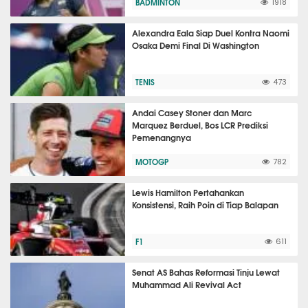
BADMINTON
1918
Alexandra Eala Siap Duel Kontra Naomi
Osaka Demi Final Di Washington
TENIS
473
Andai Casey Stoner dan Marc
Marquez Berduel, Bos LCR Prediksi
Pemenangnya
MOTOGP
782
Lewis Hamilton Pertahankan
Konsistensi, Raih Poin di Tiap Balapan
F1
611
Senat AS Bahas Reformasi Tinju Lewat
Muhammad Ali Revival Act