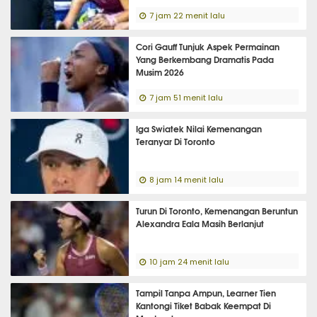
7 jam 22 menit lalu
Cori Gauff Tunjuk Aspek Permainan
Yang Berkembang Dramatis Pada
Musim 2026
7 jam 51 menit lalu
Iga Swiatek Nilai Kemenangan
Teranyar Di Toronto
8 jam 14 menit lalu
Turun Di Toronto, Kemenangan Beruntun
Alexandra Eala Masih Berlanjut
10 jam 24 menit lalu
Tampil Tanpa Ampun, Learner Tien
Kantongi Tiket Babak Keempat Di