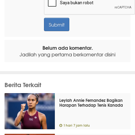
Belum ada komentar.
Jadilah yang pertama berkomentar disini
Berita Terkait
Leylah Annie Fernandez Bagikan
Harapan Terhadap Tenis Kanada
1 hari 7 jam lalu