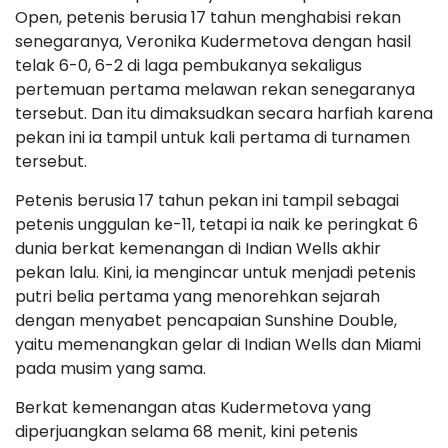
Open, petenis berusia 17 tahun menghabisi rekan
senegaranya, Veronika Kudermetova dengan hasil
telak 6-0, 6-2 di laga pembukanya sekaligus
pertemuan pertama melawan rekan senegaranya
tersebut. Dan itu dimaksudkan secara harfiah karena
pekan ini ia tampil untuk kali pertama di turnamen
tersebut.
Petenis berusia 17 tahun pekan ini tampil sebagai
petenis unggulan ke-11, tetapi ia naik ke peringkat 6
dunia berkat kemenangan di Indian Wells akhir
pekan lalu. Kini, ia mengincar untuk menjadi petenis
putri belia pertama yang menorehkan sejarah
dengan menyabet pencapaian Sunshine Double,
yaitu memenangkan gelar di Indian Wells dan Miami
pada musim yang sama.
Berkat kemenangan atas Kudermetova yang
diperjuangkan selama 68 menit, kini petenis