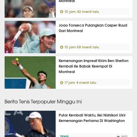
Montreal
10 jam 42 menit lalu
Joao Fonseca Pulangkan Casper Ruud
Dari Montreal
10 jam 58 menit lalu
Kemenangan Impresif Kirim Ben Shelton
Kembali Ke Babak Keempat Di
Montreal
17 jam 4 menit lalu
Berita Tenis Terpopuler Minggu Ini
Putar Kembali Waktu, Kei Nishikori Ukir
Kemenangan Pertama Di Washington
TENIS
661