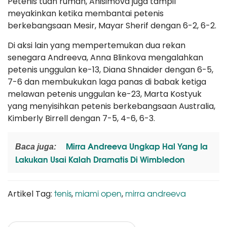
Petenis tuan rumah, Anisimova juga tampil
meyakinkan ketika membantai petenis
berkebangsaan Mesir, Mayar Sherif dengan 6-2, 6-2.
Di aksi lain yang mempertemukan dua rekan
senegara Andreeva, Anna Blinkova mengalahkan
petenis unggulan ke-13, Diana Shnaider dengan 6-5,
7-6 dan membukukan laga panas di babak ketiga
melawan petenis unggulan ke-23, Marta Kostyuk
yang menyisihkan petenis berkebangsaan Australia,
Kimberly Birrell dengan 7-5, 4-6, 6-3.
Mirra Andreeva Ungkap Hal Yang Ia
Baca juga:
Lakukan Usai Kalah Dramatis Di Wimbledon
tenis
miami open
mirra andreeva
Artikel Tag:
,
,