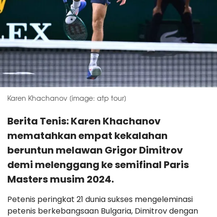
Karen Khachanov [image: atp tour]
Berita Tenis: Karen Khachanov
mematahkan empat kekalahan
beruntun melawan Grigor Dimitrov
demi melenggang ke semifinal Paris
Masters musim 2024.
Petenis peringkat 21 dunia sukses mengeleminasi
petenis berkebangsaan Bulgaria, Dimitrov dengan