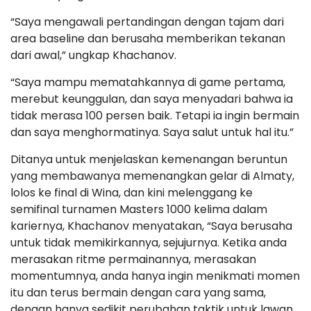
“Saya mengawali pertandingan dengan tajam dari
area baseline dan berusaha memberikan tekanan
dari awal,” ungkap Khachanov.
“Saya mampu mematahkannya di game pertama,
merebut keunggulan, dan saya menyadari bahwa ia
tidak merasa 100 persen baik. Tetapi ia ingin bermain
dan saya menghormatinya. Saya salut untuk hal itu.”
Ditanya untuk menjelaskan kemenangan beruntun
yang membawanya memenangkan gelar di Almaty,
lolos ke final di Wina, dan kini melenggang ke
semifinal turnamen Masters 1000 kelima dalam
kariernya, Khachanov menyatakan, “Saya berusaha
untuk tidak memikirkannya, sejujurnya. Ketika anda
merasakan ritme permainannya, merasakan
momentumnya, anda hanya ingin menikmati momen
itu dan terus bermain dengan cara yang sama,
dengan hanya sedikit perubahan taktik untuk lawan