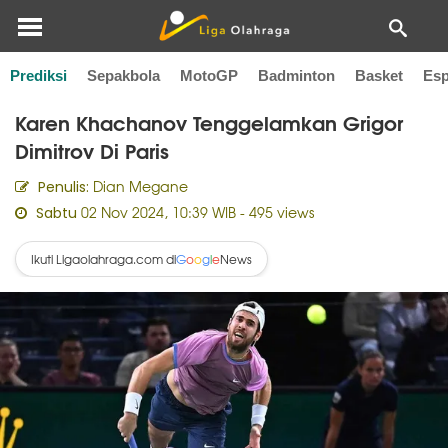
Prediksi
Sepakbola
MotoGP
Badminton
Basket
Esp
Home
Tenis
Karen Khachanov Tenggelamkan Grigor
Dimitrov Di Paris
Dian Megane
Penulis:
02 Nov 2024, 10:39 WIB
- 495 views
Sabtu
Ikuti Ligaolahraga.com di
News
G
o
o
g
l
e