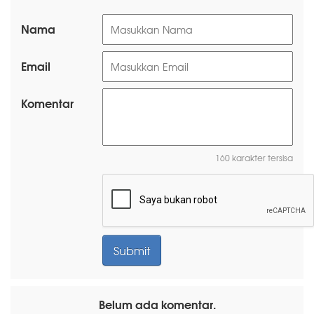
Nama
Email
Komentar
160 karakter tersisa
Belum ada komentar.