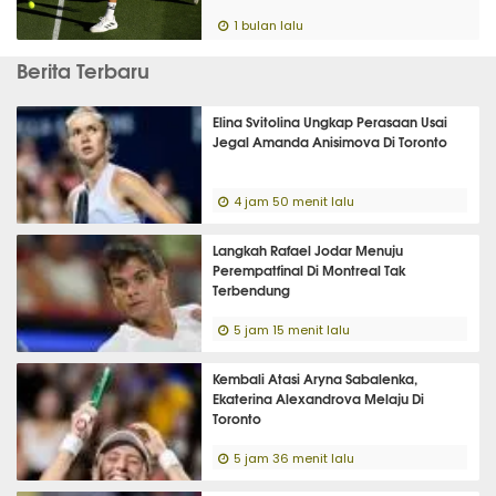
1 bulan lalu
Berita Terbaru
Elina Svitolina Ungkap Perasaan Usai
Jegal Amanda Anisimova Di Toronto
4 jam 50 menit lalu
Langkah Rafael Jodar Menuju
Perempatfinal Di Montreal Tak
Terbendung
5 jam 15 menit lalu
Kembali Atasi Aryna Sabalenka,
Ekaterina Alexandrova Melaju Di
Toronto
5 jam 36 menit lalu