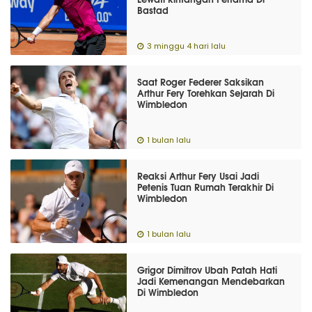
Bastad
3 minggu 4 hari lalu
Saat Roger Federer Saksikan
Arthur Fery Torehkan Sejarah Di
Wimbledon
1 bulan lalu
Reaksi Arthur Fery Usai Jadi
Petenis Tuan Rumah Terakhir Di
Wimbledon
1 bulan lalu
Grigor Dimitrov Ubah Patah Hati
Jadi Kemenangan Mendebarkan
Di Wimbledon