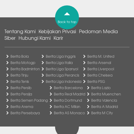
Back to top
Tentang Kami
Kebijakan Privasi
Pedoman Media
Siber
Hubungi Kami
Karir
Berita Bola
Berita Liga Inggris
Berita M. United
Berita Motogp
Berita Liga Italia
Berita Arsenal
Berita Badminton
Berita Liga Spanyol
Berita Liverpool
Berita Tinju
Berita Liga Perancis
Berita Chelsea
Berita Tenis
Berita Liga Indonesia
Berita PSG
Berita Persib
Berita Barcelona
Berita Lazio
Berita Persija
Berita Real Madrid
Berita Muenchen
Berita Semen Padang
Berita Dortmund
Berita Valencia
Berita Arema
Berita AC Milan
Berita A Madrid
Berita Persebaya
Berita AS Monaco
Berita M City