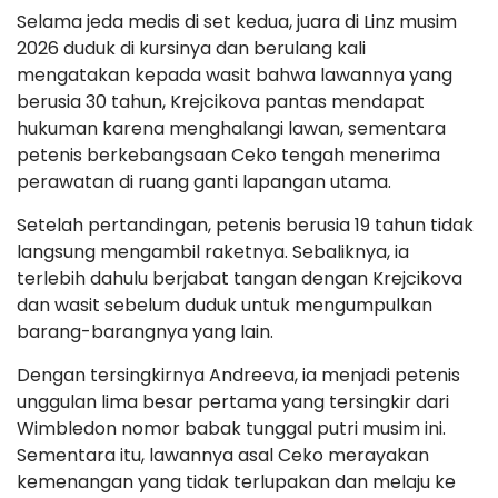
Selama jeda medis di set kedua, juara di Linz musim
2026 duduk di kursinya dan berulang kali
mengatakan kepada wasit bahwa lawannya yang
berusia 30 tahun, Krejcikova pantas mendapat
hukuman karena menghalangi lawan, sementara
petenis berkebangsaan Ceko tengah menerima
perawatan di ruang ganti lapangan utama.
Setelah pertandingan, petenis berusia 19 tahun tidak
langsung mengambil raketnya. Sebaliknya, ia
terlebih dahulu berjabat tangan dengan Krejcikova
dan wasit sebelum duduk untuk mengumpulkan
barang-barangnya yang lain.
Dengan tersingkirnya Andreeva, ia menjadi petenis
unggulan lima besar pertama yang tersingkir dari
Wimbledon nomor babak tunggal putri musim ini.
Sementara itu, lawannya asal Ceko merayakan
kemenangan yang tidak terlupakan dan melaju ke