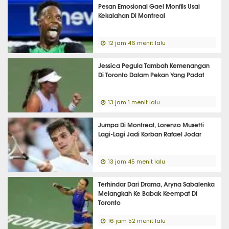
Pesan Emosional Gael Monfils Usai
Kekalahan Di Montreal
12 jam 46 menit lalu
Jessica Pegula Tambah Kemenangan
Di Toronto Dalam Pekan Yang Padat
13 jam 1 menit lalu
Jumpa Di Montreal, Lorenzo Musetti
Lagi-Lagi Jadi Korban Rafael Jodar
13 jam 45 menit lalu
Terhindar Dari Drama, Aryna Sabalenka
Melangkah Ke Babak Keempat Di
Toronto
16 jam 52 menit lalu