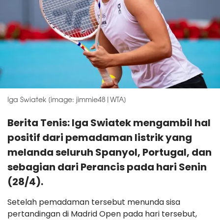
Iga Swiatek [image: jimmie48|WTA]
Berita Tenis: Iga Swiatek mengambil hal
positif dari pemadaman listrik yang
melanda seluruh Spanyol, Portugal, dan
sebagian dari Perancis pada hari Senin
(28/4).
Setelah pemadaman tersebut menunda sisa
pertandingan di Madrid Open pada hari tersebut,