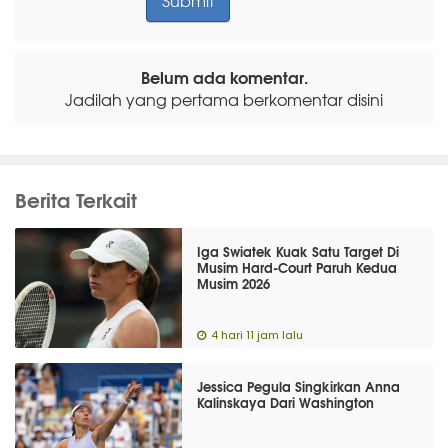
Belum ada komentar.
Jadilah yang pertama berkomentar disini
Berita Terkait
Iga Swiatek Kuak Satu Target Di
Musim Hard-Court Paruh Kedua
Musim 2026
4 hari 11 jam lalu
Jessica Pegula Singkirkan Anna
Kalinskaya Dari Washington