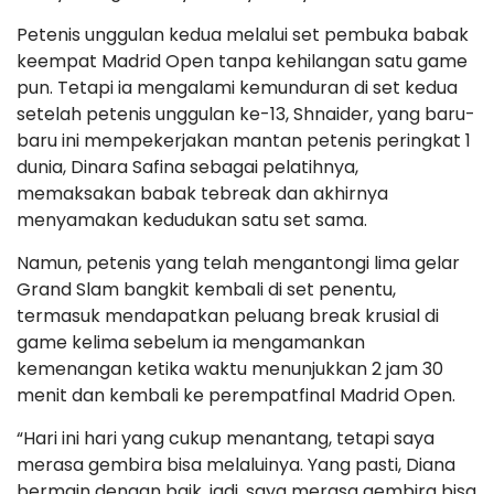
Petenis unggulan kedua melalui set pembuka babak
keempat Madrid Open tanpa kehilangan satu game
pun. Tetapi ia mengalami kemunduran di set kedua
setelah petenis unggulan ke-13, Shnaider, yang baru-
baru ini mempekerjakan mantan petenis peringkat 1
dunia, Dinara Safina sebagai pelatihnya,
memaksakan babak tebreak dan akhirnya
menyamakan kedudukan satu set sama.
Namun, petenis yang telah mengantongi lima gelar
Grand Slam bangkit kembali di set penentu,
termasuk mendapatkan peluang break krusial di
game kelima sebelum ia mengamankan
kemenangan ketika waktu menunjukkan 2 jam 30
menit dan kembali ke perempatfinal Madrid Open.
“Hari ini hari yang cukup menantang, tetapi saya
merasa gembira bisa melaluinya. Yang pasti, Diana
bermain dengan baik, jadi, saya merasa gembira bisa