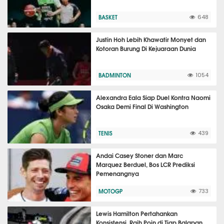
BASKET
648
Justin Hoh Lebih Khawatir Monyet dan
Kotoran Burung Di Kejuaraan Dunia
BADMINTON
1054
Alexandra Eala Siap Duel Kontra Naomi
Osaka Demi Final Di Washington
TENIS
439
Andai Casey Stoner dan Marc
Marquez Berduel, Bos LCR Prediksi
Pemenangnya
MOTOGP
733
Lewis Hamilton Pertahankan
Konsistensi, Raih Poin di Tiap Balapan