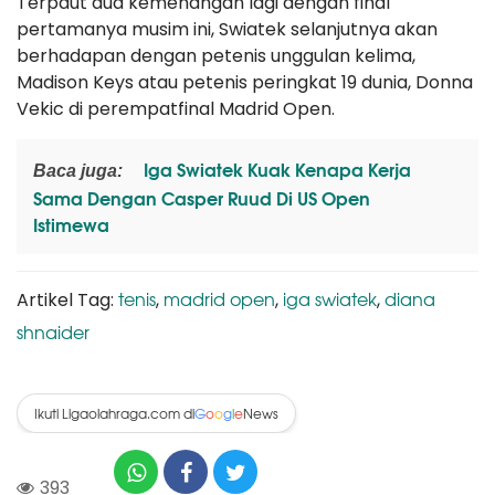
Terpaut dua kemenangan lagi dengan final
pertamanya musim ini, Swiatek selanjutnya akan
berhadapan dengan petenis unggulan kelima,
Madison Keys atau petenis peringkat 19 dunia, Donna
Vekic di perempatfinal Madrid Open.
Iga Swiatek Kuak Kenapa Kerja
Baca juga:
Sama Dengan Casper Ruud Di US Open
Istimewa
tenis
madrid open
iga swiatek
diana
Artikel Tag:
,
,
,
shnaider
Ikuti Ligaolahraga.com di
News
G
o
o
g
l
e
393