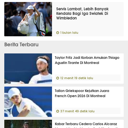
Servis Lambat, Lebih Banyak
Kendala Bagi Iga Swiatek Di
Wimbledon
1 bulan lalu
Berita Terbaru
Taylor Fritz Jadi Korban Amukan Thiago
Agustin Tirante Di Montreal
12 menit 19 detik lalu
Tallon Griekspoor Kejutkan Juara
French Open 2026 Di Montreal
37 menit 49 detik lalu
Kabar Terbaru Cedera Carlos Alcaraz