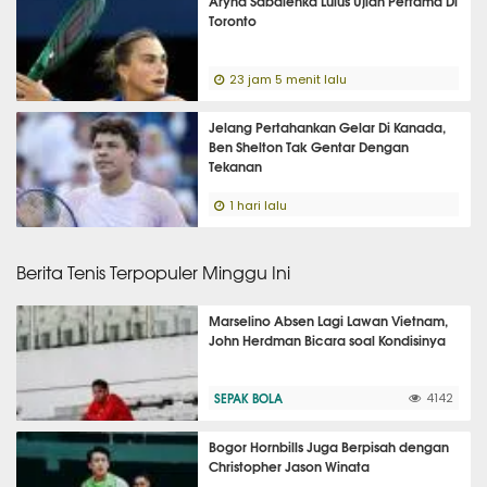
Aryna Sabalenka Lulus Ujian Pertama Di
Toronto
23 jam 5 menit lalu
Jelang Pertahankan Gelar Di Kanada,
Ben Shelton Tak Gentar Dengan
Tekanan
1 hari lalu
Berita Tenis Terpopuler Minggu Ini
Marselino Absen Lagi Lawan Vietnam,
John Herdman Bicara soal Kondisinya
SEPAK BOLA
4142
Bogor Hornbills Juga Berpisah dengan
Christopher Jason Winata