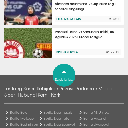
Vietnam dalam SEA V Cup 2026 Leg 1
secara Langsung!
OLAHRAGA LAIN
624
Prediksi Larne vs Saburtalo Tbilisi, 05
Agustus 2026 Europa League
PREDIKSI BOLA
2206
Back to top
Tentang Kami
Kebijakan Privasi
Pedoman Media
Siber
Hubungi Kami
Karir
Berita Bola
Berita Liga Inggris
Berita M. United
Berita Motogp
Berita Liga Italia
Berita Arsenal
Berita Badminton
Berita Liga Spanyol
Berita Liverpool