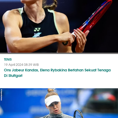
TENIS
19 April 2024 08:39 WIB
Ons Jabeur Kandas, Elena Rybakina Bertahan Sekuat Tenaga
Di Stuttgart