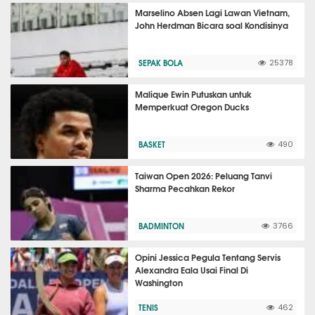
Marselino Absen Lagi Lawan Vietnam,
John Herdman Bicara soal Kondisinya
SEPAK BOLA
25378
Malique Ewin Putuskan untuk
Memperkuat Oregon Ducks
BASKET
490
Taiwan Open 2026: Peluang Tanvi
Sharma Pecahkan Rekor
BADMINTON
3766
Opini Jessica Pegula Tentang Servis
Alexandra Eala Usai Final Di
Washington
TENIS
462