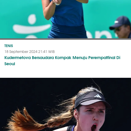
TENIS
18 September 2024 21:41 WIB
Kudermetova Bersaudara Kompak Menuju Perempatfinal Di
Seoul