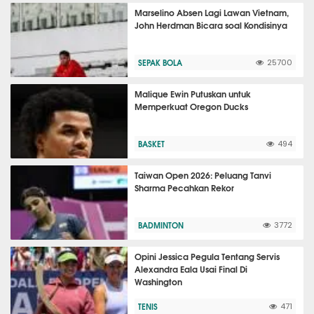
Marselino Absen Lagi Lawan Vietnam,
John Herdman Bicara soal Kondisinya
SEPAK BOLA
25700
Malique Ewin Putuskan untuk
Memperkuat Oregon Ducks
BASKET
494
Taiwan Open 2026: Peluang Tanvi
Sharma Pecahkan Rekor
BADMINTON
3772
Opini Jessica Pegula Tentang Servis
Alexandra Eala Usai Final Di
Washington
TENIS
471