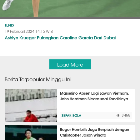
TENIS
19 Februari 2024 14:15 WIB
Ashlyn Krueger Pulangkan Caroline Garcia Dari Dubai
Load More
Berita Terpopuler Minggu Ini
Marselino Absen Lagi Lawan Vietnam,
John Herdman Bicara soal Kondisinya
SEPAK BOLA
8455
Bogor Hornbills Juga Berpisah dengan
Christopher Jason Winata