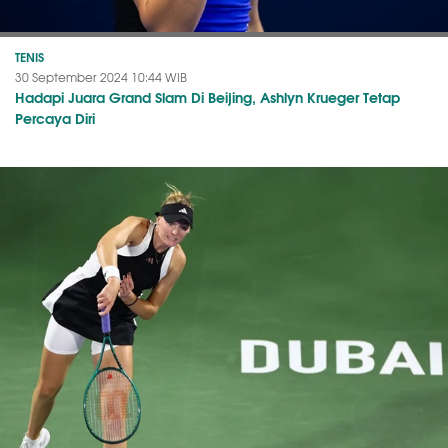
TENIS
30 September 2024 10:44 WIB
Hadapi Juara Grand Slam Di Beijing, Ashlyn Krueger Tetap
Percaya Diri