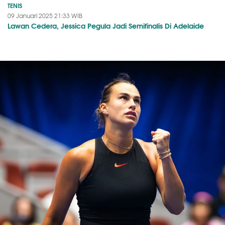
TENIS
09 Januari 2025 21:33 WIB
Lawan Cedera, Jessica Pegula Jadi Semifinalis Di Adelaide