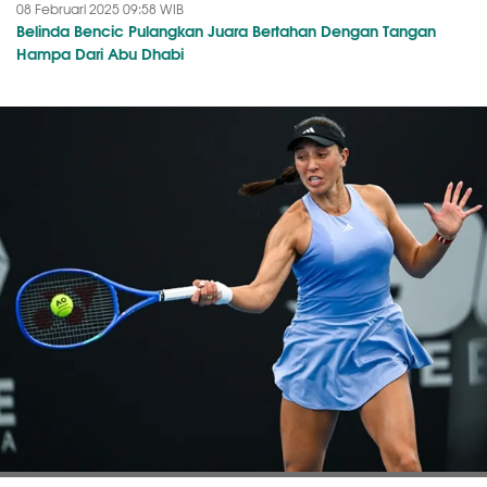
08 Februari 2025 09:58 WIB
Belinda Bencic Pulangkan Juara Bertahan Dengan Tangan
Hampa Dari Abu Dhabi