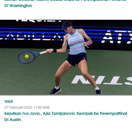
Di Washington
TENIS
27 Februari 2026 17:40 WIB
Kejutkan Iva Jovic, Ajla Tomljanovic Kembali Ke Perempatfinal
Di Austin