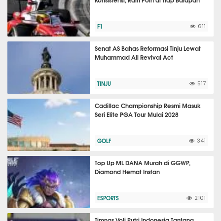
F1
611
Senat AS Bahas Reformasi Tinju Lewat
Muhammad Ali Revival Act
TINJU
517
Cadillac Championship Resmi Masuk
Seri Elite PGA Tour Mulai 2028
GOLF
341
Top Up ML DANA Murah di GGWP,
Diamond Hemat Instan
ESPORTS
2101
Timnas Voli Putri Indonesia Tantang