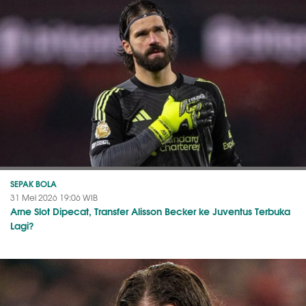
SEPAK BOLA
31 Mei 2026 19:06 WIB
Arne Slot Dipecat, Transfer Alisson Becker ke Juventus Terbuka
Lagi?