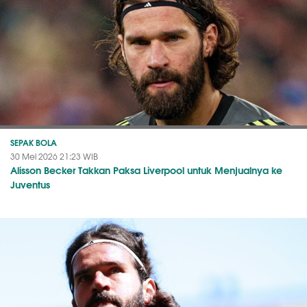
SEPAK BOLA
30 Mei 2026 21:23 WIB
Alisson Becker Takkan Paksa Liverpool untuk Menjualnya ke
Juventus