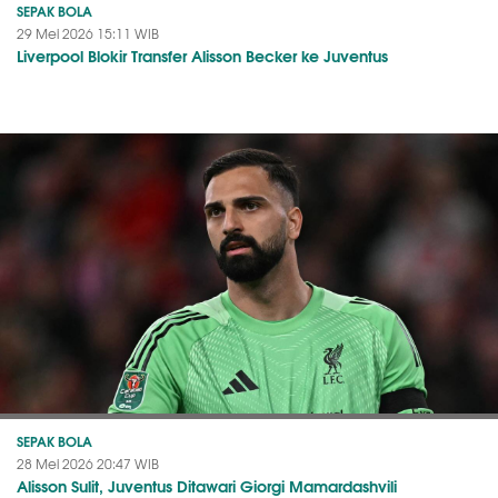
SEPAK BOLA
29 Mei 2026 15:11 WIB
Liverpool Blokir Transfer Alisson Becker ke Juventus
SEPAK BOLA
28 Mei 2026 20:47 WIB
Alisson Sulit, Juventus Ditawari Giorgi Mamardashvili