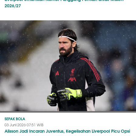
2026/27
SEPAK BOLA
03 Juni 2026 07:51 WIB
Alisson Jadi Incaran Juventus, Kegelisahan Liverpool Picu Opsi