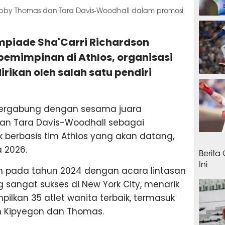
 Gabby Thomas dan Tara Davis-Woodhall dalam promosi
23 ja
mpiade Sha'Carri Richardson
emimpinan di Athlos, organisasi
dirikan oleh salah satu pendiri
23 ja
 bergabung dengan sesama juara
an Tara Davis-Woodhall sebagai
ik berbasis tim Athlos yang akan datang,
23 ja
 2026.
Berita
Ini
n pada tahun 2024 dengan acara lintasan
 sangat sukses di New York City, menarik
ilkan 35 atlet wanita terbaik, termasuk
h Kipyegon dan Thomas.