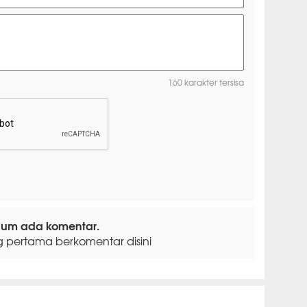
160 karakter tersisa
lum ada komentar.
g pertama berkomentar disini