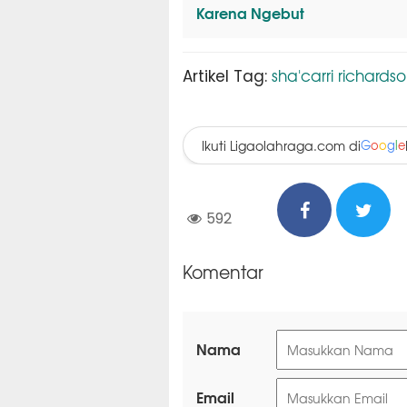
Karena Ngebut
sha'carri richards
Artikel Tag:
Ikuti Ligaolahraga.com di
G
o
o
g
l
e
592
Komentar
Nama
Email