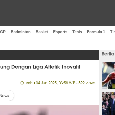
oGP
Badminton
Basket
Esports
Tenis
Formula 1
Ti
Berita
ung Dengan Liga Atletik Inovatif
04 Jun 2025, 03:58 WIB
- 592 views
Rabu
1 jam
News