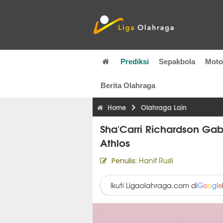
Prediksi
Sepakbola
Mot
Berita Olahraga
Home
Olahraga Lain
Sha'Carri Richardson Gab
Athlos
Hanif Rusli
Penulis:
Ikuti Ligaolahraga.com di
G
o
o
g
l
e