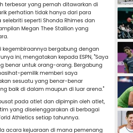
h terbesar yang pernah ditawarkan di
SEPAK B
rik perhatian tidak hanya dari para
selebriti seperti Shonda Rhimes dan
ampilan Megan Thee Stallion yang
ra.
BASKET
agi kegembiraannya bergabung dengan
unya ini, mengatakan kepada ESPN, "Saya
 benar untuk orang-orang. Bergabung
asihat-pemilik memberi saya
BADMIN
akan sesuatu yang benar-benar
 baik di dalam maupun di luar arena."
pusat pada atlet dan dipimpin oleh atlet,
tim yang diselenggarakan di berbagai
TENIS
rld Athletics setiap tahunnya.
ada acara kejuaraan di mana pemenang