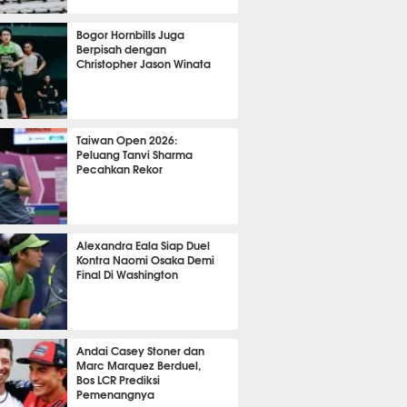
OLA
11389
Bogor Hornbills Juga
Berpisah dengan
Christopher Jason Winata
781
Taiwan Open 2026:
Peluang Tanvi Sharma
Pecahkan Rekor
TON
3081
Alexandra Eala Siap Duel
Kontra Naomi Osaka Demi
Final Di Washington
510
Andai Casey Stoner dan
Marc Marquez Berduel,
Bos LCR Prediksi
Pemenangnya