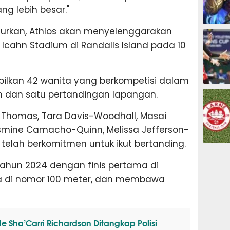
ng lebih besar."
ESPORTS
ncurkan, Athlos akan menyelenggarakan
Icahn Stadium di Randalls Island pada 10
ilkan 42 wanita yang berkompetisi dalam
OLAHRAG
n dan satu pertandingan lapangan.
 Thomas, Tara Davis-Woodhall, Masai
 Jasmine Camacho-Quinn, Melissa Jefferson-
telah berkomitmen untuk ikut bertanding.
PREDIKSI
ahun 2024 dengan finis pertama di
a di nomor 100 meter, dan membawa
e Sha’Carri Richardson Ditangkap Polisi