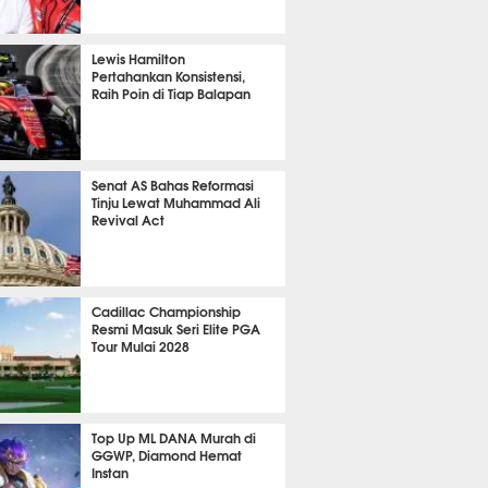
P
827
Lewis Hamilton
Pertahankan Konsistensi,
Raih Poin di Tiap Balapan
647
Senat AS Bahas Reformasi
Tinju Lewat Muhammad Ali
Revival Act
537
Cadillac Championship
Resmi Masuk Seri Elite PGA
Tour Mulai 2028
364
Top Up ML DANA Murah di
GGWP, Diamond Hemat
Instan