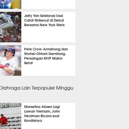
m 3 menit lalu
Jefry Yan Selebrasi Usai
Catat Strikeout di Debut
Bersama New York Mets
m 7 menit lalu
Pete Crow-Armstrong dan
Shohei Ohtani Gemilang,
Persaingan MVP Makin
Ketat
m 10 menit lalu
 Olahraga Lain Terpopuler Minggu
Marselino Absen Lagi
Lawan Vietnam, John
Herdman Bicara soal
Kondisinya