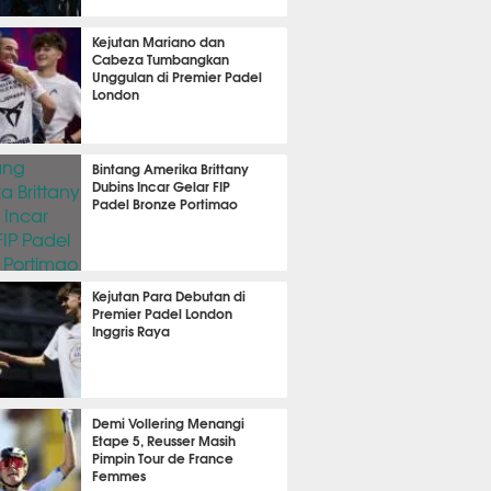
 32 menit lalu
Kejutan Mariano dan
Cabeza Tumbangkan
Unggulan di Premier Padel
London
 43 menit lalu
Bintang Amerika Brittany
Dubins Incar Gelar FIP
Padel Bronze Portimao
m 23 menit lalu
Kejutan Para Debutan di
Premier Padel London
Inggris Raya
m 33 menit lalu
Demi Vollering Menangi
Etape 5, Reusser Masih
Pimpin Tour de France
Femmes