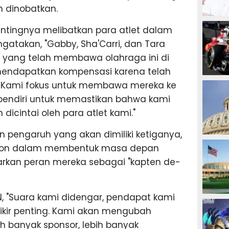
n dinobatkan.
MOTOG
entingnya melibatkan para atlet dalam
takan, "Gabby, Sha'Carri, dan Tara
et yang telah membawa olahraga ini di
endapatkan kompensasi karena telah
F1
 Kami fokus untuk membawa mereka ke
 pendiri untuk memastikan bahwa kami
cintai oleh para atlet kami."
pengaruh yang akan dimiliki ketiganya,
TINJU
rdson dalam membentuk masa depan
rkan peran mereka sebagai "kapten de-
 "Suara kami didengar, pendapat kami
GOLF
pikir penting. Kami akan mengubah
ih banyak sponsor, lebih banyak