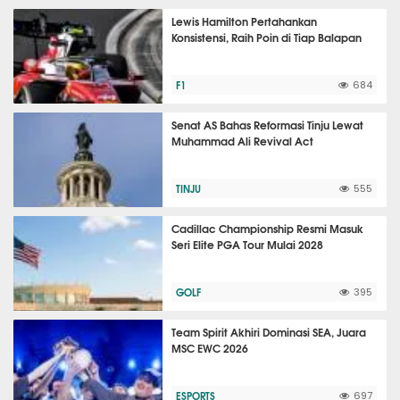
Lewis Hamilton Pertahankan
Konsistensi, Raih Poin di Tiap Balapan
F1
684
Senat AS Bahas Reformasi Tinju Lewat
Muhammad Ali Revival Act
TINJU
555
Cadillac Championship Resmi Masuk
Seri Elite PGA Tour Mulai 2028
GOLF
395
Team Spirit Akhiri Dominasi SEA, Juara
MSC EWC 2026
ESPORTS
697