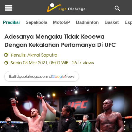
Prediksi
Sepakbola
MotoGP
Badminton
Basket
Esp
Home
Olahraga Lain
Adesanya Mengaku Tidak Kecewa
Dengan Kekalahan Pertamanya Di UFC
Akmal Saputra
Penulis:
08 Mar 2021, 05:00 WIB
- 2617 views
Senin
Ikuti Ligaolahraga.com di
News
G
o
o
g
l
e