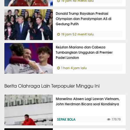
19 jam 49 menit lalu
Donald Trump Rayakan Prestasi
Olympian dan Paralympian AS di
Gedung Putih
19 jam 52 menit lalu
Kejutan Mariano dan Cabeza
Tumbangkan Unggulan di Premier
Padel London
1 hari 4 jam lalu
Berita Olahraga Lain Terpopuler Minggu Ini
Marselino Absen Lagi Lawan Vietnam,
John Herdman Bicara soal Kondisinya
SEPAK BOLA
17676