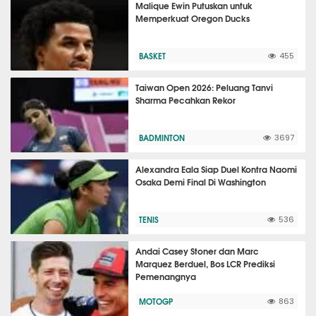
Malique Ewin Putuskan untuk
Memperkuat Oregon Ducks
BASKET
455
Taiwan Open 2026: Peluang Tanvi
Sharma Pecahkan Rekor
BADMINTON
3697
Alexandra Eala Siap Duel Kontra Naomi
Osaka Demi Final Di Washington
TENIS
536
Andai Casey Stoner dan Marc
Marquez Berduel, Bos LCR Prediksi
Pemenangnya
MOTOGP
863