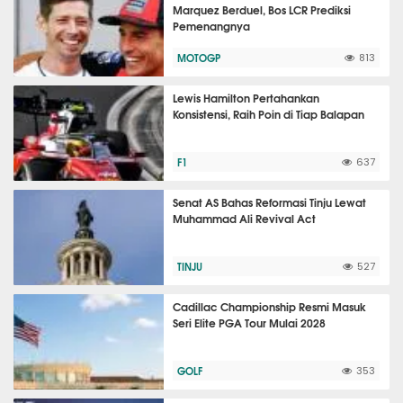
Marquez Berduel, Bos LCR Prediksi
Pemenangnya
MOTOGP
813
Lewis Hamilton Pertahankan
Konsistensi, Raih Poin di Tiap Balapan
F1
637
Senat AS Bahas Reformasi Tinju Lewat
Muhammad Ali Revival Act
TINJU
527
Cadillac Championship Resmi Masuk
Seri Elite PGA Tour Mulai 2028
GOLF
353