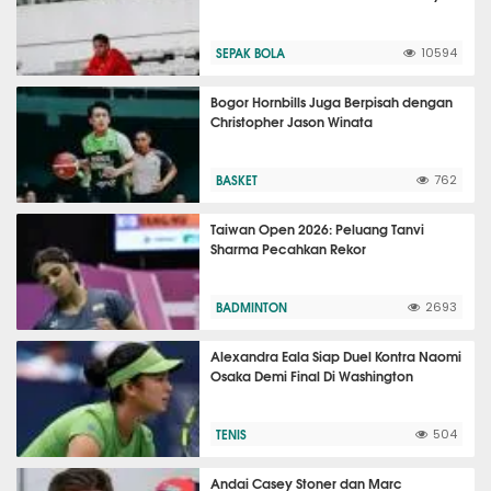
SEPAK BOLA
10594
Bogor Hornbills Juga Berpisah dengan
Christopher Jason Winata
BASKET
762
Taiwan Open 2026: Peluang Tanvi
Sharma Pecahkan Rekor
BADMINTON
2693
Alexandra Eala Siap Duel Kontra Naomi
Osaka Demi Final Di Washington
TENIS
504
Andai Casey Stoner dan Marc