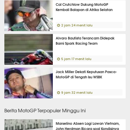
Cal Crutchlow Dukung MotoGP
Kembali Balapan di Afrika Selatan
2 jam 24 menit lalu
Alvaro Bautista Terancam Didepak
Barni Spark Racing Team
5 jam 17 menit lalu
Jack Miller Dekati Keputusan Pasca-
MotoGP di Tengah Isu WSBK
9 jam 32 menit lalu
Berita MotoGP Terpopuler Minggu Ini
Marselino Absen Lagi Lawan Vietnam,
John Herdman Bicara soal Kondisinya