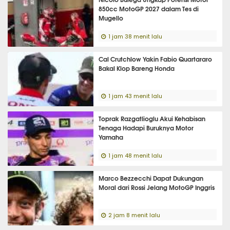
850cc MotoGP 2027 dalam Tes di
Mugello
1 jam 38 menit lalu
Cal Crutchlow Yakin Fabio Quartararo
Bakal Klop Bareng Honda
1 jam 43 menit lalu
Toprak Razgatlioglu Akui Kehabisan
Tenaga Hadapi Buruknya Motor
Yamaha
1 jam 48 menit lalu
Marco Bezzecchi Dapat Dukungan
Moral dari Rossi Jelang MotoGP Inggris
2 jam 8 menit lalu