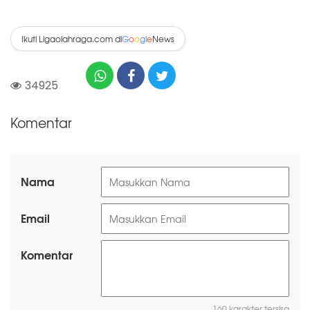
Ikuti Ligaolahraga.com di
News
G
o
o
g
l
e
34925
Komentar
Nama
Email
Komentar
160 karakter tersisa