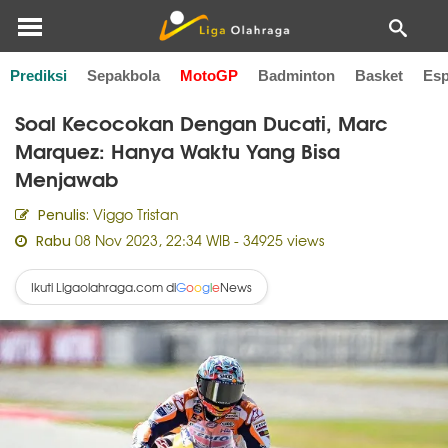
Prediksi
Sepakbola
MotoGP
Badminton
Basket
Esp
Home
MotoGP
Soal Kecocokan Dengan Ducati, Marc
Marquez: Hanya Waktu Yang Bisa
Menjawab
Viggo Tristan
Penulis:
08 Nov 2023, 22:34 WIB
- 34925 views
Rabu
Ikuti Ligaolahraga.com di
News
G
o
o
g
l
e