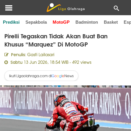
Prediksi
Sepakbola
MotoGP
Badminton
Basket
Esp
Home
MotoGP
Pirelli Tegaskan Tidak Akan Buat Ban
Khusus “Marquez” Di MotoGP
Gasti Lailasari
Penulis:
13 Jun 2026, 18:54 WIB
- 492 views
Sabtu
Ikuti Ligaolahraga.com di
News
G
o
o
g
l
e