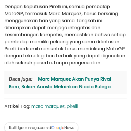
Dengan keputusan Pirelli ini, semua pembalap
MotoGP, termasuk Marc Marquez, harus bersaing
menggunakan ban yang sama. Langkah ini
diharapkan dapat menjaga integritas dan
keseimbangan kompetisi, memastikan bahwa setiap
pembalap memiliki peluang yang sama di lintasan.
Pirelli berkomitmen untuk terus mendukung MotoGP
dengan teknologi ban terbaik yang dapat digunakan
oleh seluruh peserta, tanpa pengecualian.
Marc Marquez Akan Punya Rival
Baca juga:
Baru, Bukan Acosta Melainkan Nicolo Bulega
marc marquez
pirelli
Artikel Tag:
,
Ikuti Ligaolahraga.com di
News
G
o
o
g
l
e