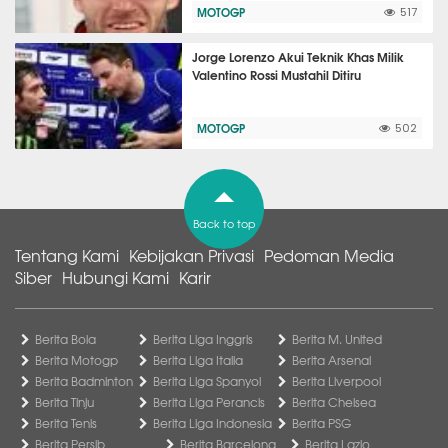
MOTOGP
517
Jorge Lorenzo Akui Teknik Khas Milik
Valentino Rossi Mustahil Ditiru
MOTOGP
502
Back to top
Tentang Kami
Kebijakan Privasi
Pedoman Media
Siber
Hubungi Kami
Karir
Berita Bola
Berita Liga Inggris
Berita M. United
Berita Motogp
Berita Liga Italia
Berita Arsenal
Berita Badminton
Berita Liga Spanyol
Berita Liverpool
Berita Tinju
Berita Liga Perancis
Berita Chelsea
Berita Tenis
Berita Liga Indonesia
Berita PSG
Berita Persib
Berita Barcelona
Berita Lazio