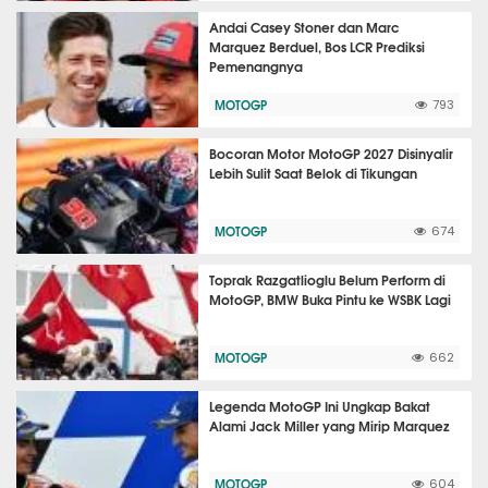
Andai Casey Stoner dan Marc
Marquez Berduel, Bos LCR Prediksi
Pemenangnya
MOTOGP
793
Bocoran Motor MotoGP 2027 Disinyalir
Lebih Sulit Saat Belok di Tikungan
MOTOGP
674
Toprak Razgatlioglu Belum Perform di
MotoGP, BMW Buka Pintu ke WSBK Lagi
MOTOGP
662
Legenda MotoGP Ini Ungkap Bakat
Alami Jack Miller yang Mirip Marquez
MOTOGP
604